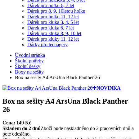
Dárek pro holku 6, 7 let
Dárek pro 8, 9, 10letou holku
Dárek pro holku 11, 12 let
Dárek pro kluka 3, 4, 5 let
Dárek pro kluka 6, 7 let
Dárek pro kluka 8, 9, 10 let
Dárek pro kluky 11, 12 let
Dárky pro teenagery
Úvodní stránka
Školní potřeby
Školní desky
Boxy na sešity
Box na sešity A4 ArsUna Black Panther 26
NOVINKA
Box na sešity A4 ArsUna Black Panther
26
Cena:
149
Kč
Skladem do 2 dnů
Zboží bude naskladněno do 2 pracovních dnů a
poté odesláno.