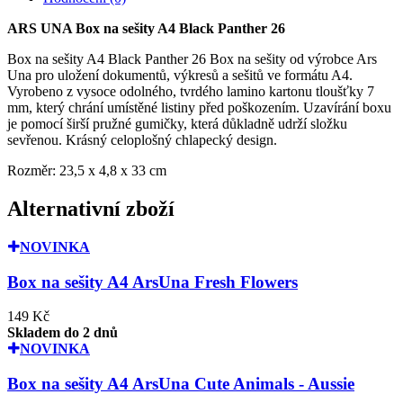
ARS UNA Box na sešity A4 Black Panther 26
Box na sešity A4 Black Panther 26 Box na sešity od výrobce Ars
Una pro uložení dokumentů, výkresů a sešitů ve formátu A4.
Vyrobeno z vysoce odolného, tvrdého lamino kartonu tloušťky 7
mm, který chrání umístěné listiny před poškozením. Uzavírání boxu
je pomocí širší pružné gumičky, která důkladně udrží složku
sevřenou. Krásný celoplošný chlapecký design.
Rozměr: 23,5 x 4,8 x 33 cm
Alternativní zboží
NOVINKA
Box na sešity A4 ArsUna Fresh Flowers
149 Kč
Skladem do 2 dnů
NOVINKA
Box na sešity A4 ArsUna Cute Animals - Aussie