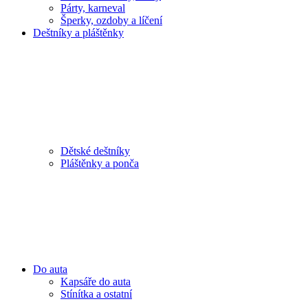
Párty, karneval
Šperky, ozdoby a líčení
Deštníky a pláštěnky
Dětské deštníky
Pláštěnky a ponča
Do auta
Kapsáře do auta
Stínítka a ostatní