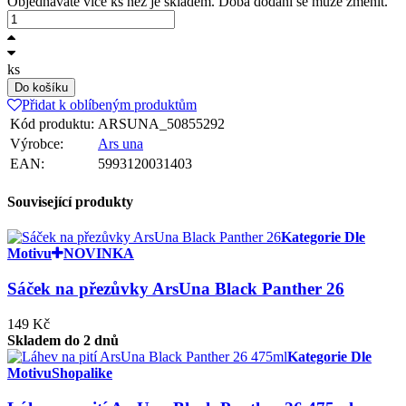
Objednáváte více ks než je skladem. Doba dodání se může změnit.
ks
Do košíku
Přidat k oblíbeným produktům
Kód produktu:
ARSUNA_50855292
Výrobce:
Ars una
EAN:
5993120031403
Související produkty
Kategorie Dle
Motivu
NOVINKA
Sáček na přezůvky ArsUna Black Panther 26
149 Kč
Skladem do 2 dnů
Kategorie Dle
Motivu
Shopalike