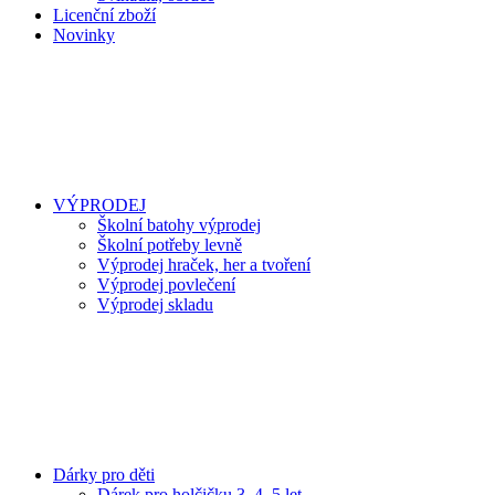
Licenční zboží
Novinky
VÝPRODEJ
Školní batohy výprodej
Školní potřeby levně
Výprodej hraček, her a tvoření
Výprodej povlečení
Výprodej skladu
Dárky pro děti
Dárek pro holčičku 3, 4, 5 let