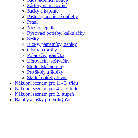
Zástěry na malování
Sáčky a kapsáře
Pastelky, malířské potřeby
Psaní
Nůžky, lepidla
Rýsovací potřeby, kalkulačky
Sešity
Bloky, památníky, deníky
Obaly na sešity
Pořadače, psaníčka
Děrovačky, sešívačky
Studentské potřeby
Pro školy a školky
Školní potřeby levně
Nákupní seznam pro 1. - 3. třídu
Nákupní seznam pro 4. a 5. třídu
Nákupní seznam pro 2. stupeň
Batohy a tašky pro volný čas