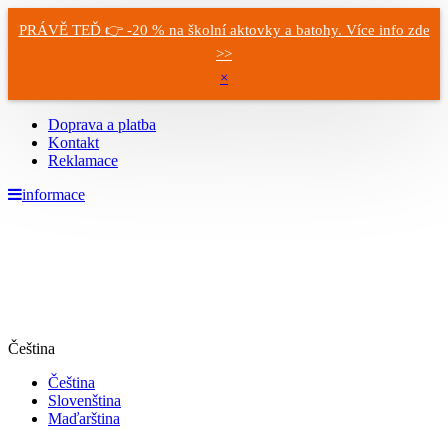
PRÁVĚ TEĎ 👉 -20 % na školní aktovky a batohy. Více info zde
>>
×
Doprava a platba
Kontakt
Reklamace
informace
Čeština
Čeština
Slovenština
Maďarština