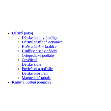
Dětský pokoj
Dětské hodiny, budíky
Dětská nástěnná dekorace
Koše a úložné krabice
Hrníčky a sady nádobí
Ortopedické podlahy
Osvětlení
Dětské židle
Povlečení a polštáře
Dětské prostírání
Magnetické tabule
Knihy a učební pomůcky