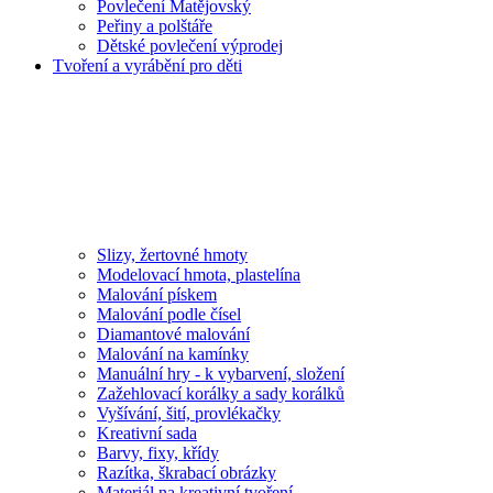
Povlečení Matějovský
Peřiny a polštáře
Dětské povlečení výprodej
Tvoření a vyrábění pro děti
Slizy, žertovné hmoty
Modelovací hmota, plastelína
Malování pískem
Malování podle čísel
Diamantové malování
Malování na kamínky
Manuální hry - k vybarvení, složení
Zažehlovací korálky a sady korálků
Vyšívání, šití, provlékačky
Kreativní sada
Barvy, fixy, křídy
Razítka, škrabací obrázky
Materiál na kreativní tvoření