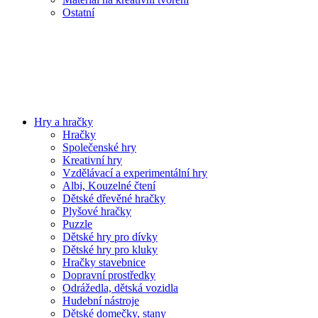
Ostatní
Hry a hračky
Hračky
Společenské hry
Kreativní hry
Vzdělávací a experimentální hry
Albi, Kouzelné čtení
Dětské dřevěné hračky
Plyšové hračky
Puzzle
Dětské hry pro dívky
Dětské hry pro kluky
Hračky stavebnice
Dopravní prostředky
Odrážedla, dětská vozidla
Hudební nástroje
Dětské domečky, stany