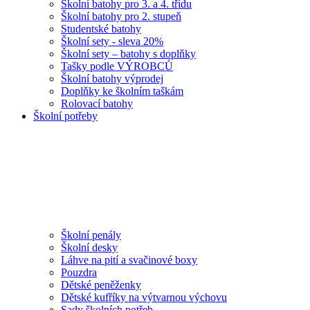
Školní batohy pro 3. a 4. třídu
Školní batohy pro 2. stupeň
Studentské batohy
Školní sety - sleva 20%
Školní sety – batohy s doplňky
Tašky podle VÝROBCŮ
Školní batohy výprodej
Doplňky ke školním taškám
Rolovací batohy
Školní potřeby
Školní penály
Školní desky
Láhve na pití a svačinové boxy
Pouzdra
Dětské peněženky
Dětské kufříky na výtvarnou výchovu
Sady školních potřeb