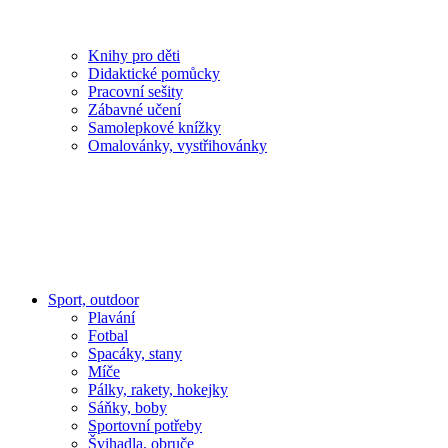
Knihy pro děti
Didaktické pomůcky
Pracovní sešity
Zábavné učení
Samolepkové knížky
Omalovánky, vystřihovánky
Sport, outdoor
Plavání
Fotbal
Spacáky, stany
Míče
Pálky, rakety, hokejky
Sáňky, boby
Sportovní potřeby
Švihadla, obruče