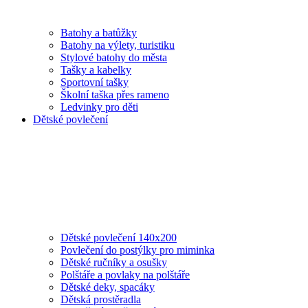
Batohy a batůžky
Batohy na výlety, turistiku
Stylové batohy do města
Tašky a kabelky
Sportovní tašky
Školní taška přes rameno
Ledvinky pro děti
Dětské povlečení
Dětské povlečení 140x200
Povlečení do postýlky pro miminka
Dětské ručníky a osušky
Polštáře a povlaky na polštáře
Dětské deky, spacáky
Dětská prostěradla