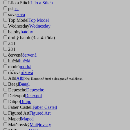
Lilo a Stitch
Lilo a Stitch
psi
psi
sova
sova
Top Model
Top Model
Wednesday
Wednesday
batohy
batohy
druhý batoh (3. a 4. třída)
24 l
28 l
červená
červená
hnědá
hnědá
modrá
modrá
růžová
růžová
Albi
Albi
Hry, Kouzelné čtení a designové maličkosti.
Baagl
Baagl
Depesche
Depesche
Detexpol
Detexpol
Ditipo
Ditipo
Faber-Castell
Faber-Castell
Figured Art
Figured Art
Maped
Maped
Matějovský
Matějovský