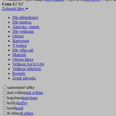
Cena
Kč
Kč
Zobrazit filtry
Dle příslušentví
Dle motivu:
Aktovka / batoh:
Dle velikosti:
Objem
Barevnost
Výrobce
Dle věku od:
Materiál
Objem láhve
Velikost A4/A5/A6
Velikost oblečení:
Rozměr
Země původu:
samostatné tašky
jiná zvířata
jiná zvířata
kapybara
kapybara
kočky
kočky
koně
koně
Květiny
Květiny