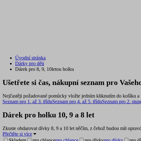
Úvodní stránka
Dárky pro děti
Dárek pro 8, 9, 10letou holku
Ušetřete si čas, nákupní seznam pro Vašeho
Nejčastěji požadované pomůcky vložte jedním kliknutím do košíku a u
Seznam pro 1. až 3. třídu
Seznam pro 4. až 5. třídu
Seznam pro 2. stup
Dárek pro holku 10, 9 a 8 let
Zkuste obdarovat dívky 8, 9 a 10 let něčím, z čehož budou mít opravd
Přečtěte si více
Skladem
pro chlapce
pro chlapce
pro dívky
pro dívky
pro d