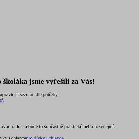
 školáka jsme vyřešili za Vás!
pravte si seznam dle potřeby.
eň
ovou radost a bude to součastně praktické nebo rozvíjející.
ívky i chlapce
pro dívky i chlapce