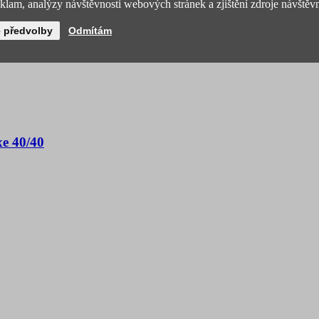
lam, analýzy návštěvnosti webových stránek a zjištění zdroje návštěvn
é předvolby
Odmítám
xe 40/40