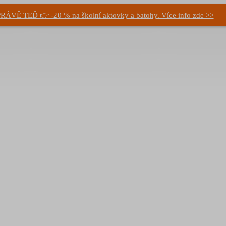
RÁVĚ TEĎ 👉 -20 % na školní aktovky a batohy. Více info zde >>