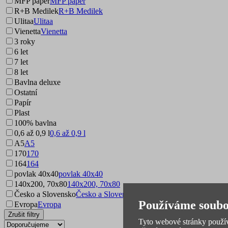
MFP paper
MFP paper
R+B Medilek
R+B Medilek
Ulitaa
Ulitaa
Vienetta
Vienetta
3 roky
6 let
7 let
8 let
Bavlna deluxe
Ostatní
Papír
Plast
100% bavlna
0,6 až 0,9 l
0,6 až 0,9 l
A5
A5
170
170
164
164
povlak 40x40
povlak 40x40
140x200, 70x80
140x200, 70x80
Česko a Slovensko
Česko a Slovensko
Používáme soubo
Evropa
Evropa
Zrušit filtry
Tyto webové stránky používa