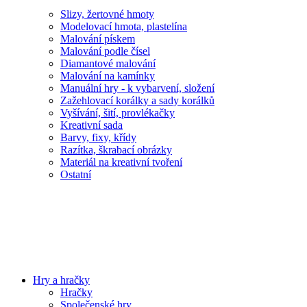
Slizy, žertovné hmoty
Modelovací hmota, plastelína
Malování pískem
Malování podle čísel
Diamantové malování
Malování na kamínky
Manuální hry - k vybarvení, složení
Zažehlovací korálky a sady korálků
Vyšívání, šití, provlékačky
Kreativní sada
Barvy, fixy, křídy
Razítka, škrabací obrázky
Materiál na kreativní tvoření
Ostatní
Hry a hračky
Hračky
Společenské hry