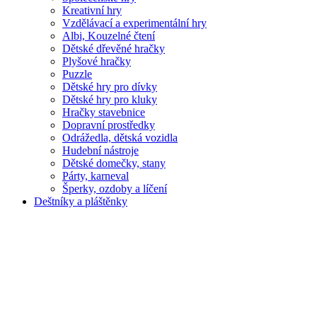
Kreativní hry
Vzdělávací a experimentální hry
Albi, Kouzelné čtení
Dětské dřevěné hračky
Plyšové hračky
Puzzle
Dětské hry pro dívky
Dětské hry pro kluky
Hračky stavebnice
Dopravní prostředky
Odrážedla, dětská vozidla
Hudební nástroje
Dětské domečky, stany
Párty, karneval
Šperky, ozdoby a líčení
Deštníky a pláštěnky