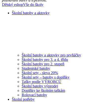
poznávání barev a trpělivost.
Dětský eshop
Vše do školy
Školní batohy a aktovky
Školní batohy a aktovky pro prvňáčky
Školní batohy pro 3. a 4. třídu
Školní batohy pro 2. stupeň
Studentské batohy
Školní sety - sleva 20%
Školní sety – batohy s doplňky
Tašky podle VÝROBCŮ
Školní batohy výprodej
Doplňky ke školním taškám
Rolovací batohy
Školní potřeby