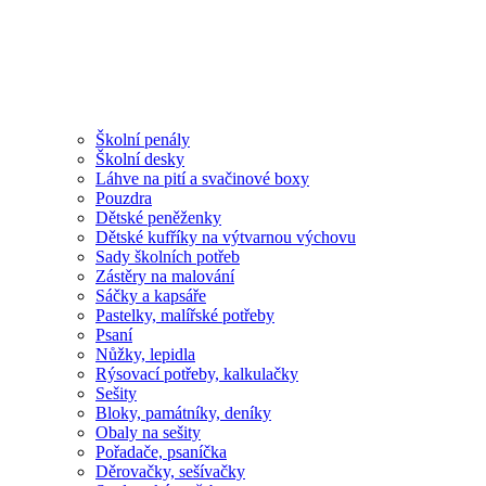
Školní penály
Školní desky
Láhve na pití a svačinové boxy
Pouzdra
Dětské peněženky
Dětské kufříky na výtvarnou výchovu
Sady školních potřeb
Zástěry na malování
Sáčky a kapsáře
Pastelky, malířské potřeby
Psaní
Nůžky, lepidla
Rýsovací potřeby, kalkulačky
Sešity
Bloky, památníky, deníky
Obaly na sešity
Pořadače, psaníčka
Děrovačky, sešívačky