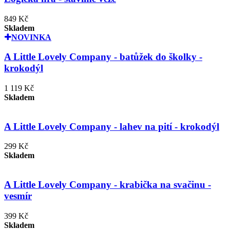
849 Kč
Skladem
NOVINKA
A Little Lovely Company - batůžek do školky -
krokodýl
1 119 Kč
Skladem
A Little Lovely Company - lahev na pití - krokodýl
299 Kč
Skladem
A Little Lovely Company - krabička na svačinu -
vesmír
399 Kč
Skladem