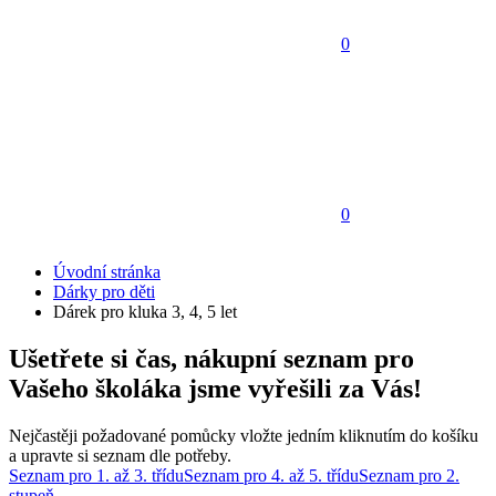
0
0
Úvodní stránka
Dárky pro děti
Dárek pro kluka 3, 4, 5 let
Ušetřete si čas, nákupní seznam pro
Vašeho školáka jsme vyřešili za Vás!
Nejčastěji požadované pomůcky vložte jedním kliknutím do košíku
a upravte si seznam dle potřeby.
Seznam pro 1. až 3. třídu
Seznam pro 4. až 5. třídu
Seznam pro 2.
stupeň