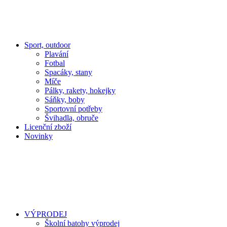
Sport, outdoor
Plavání
Fotbal
Spacáky, stany
Míče
Pálky, rakety, hokejky
Sáňky, boby
Sportovní potřeby
Švihadla, obruče
Licenční zboží
Novinky
VÝPRODEJ
Školní batohy výprodej