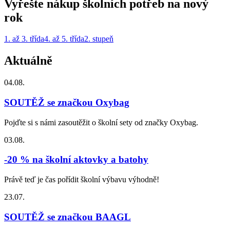
Vyřešte nákup školních potřeb na nový
rok
1. až 3. třída
4. až 5. třída
2. stupeň
Aktuálně
04.08.
SOUTĚŽ se značkou Oxybag
Pojďte si s námi zasoutěžit o školní sety od značky Oxybag.
03.08.
-20 % na školní aktovky a batohy
Právě teď je čas pořídit školní výbavu výhodně!
23.07.
SOUTĚŽ se značkou BAAGL