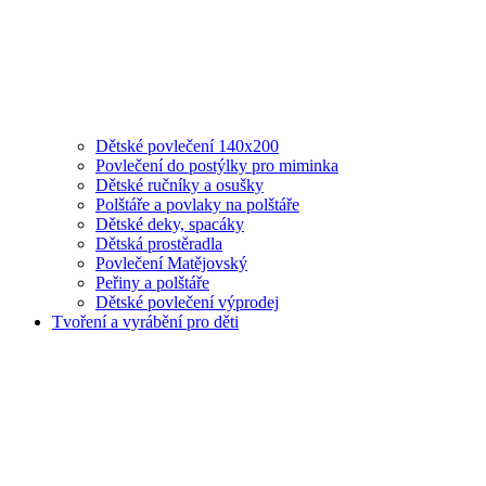
Dětské povlečení 140x200
Povlečení do postýlky pro miminka
Dětské ručníky a osušky
Polštáře a povlaky na polštáře
Dětské deky, spacáky
Dětská prostěradla
Povlečení Matějovský
Peřiny a polštáře
Dětské povlečení výprodej
Tvoření a vyrábění pro děti