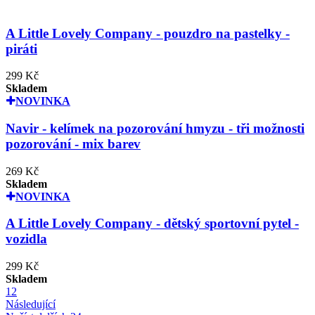
A Little Lovely Company - pouzdro na pastelky -
piráti
299 Kč
Skladem
NOVINKA
Navir - kelímek na pozorování hmyzu - tři možnosti
pozorování - mix barev
269 Kč
Skladem
NOVINKA
A Little Lovely Company - dětský sportovní pytel -
vozidla
299 Kč
Skladem
1
2
Následující