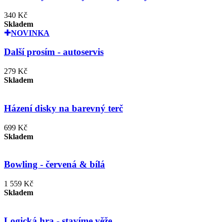
340 Kč
Skladem
NOVINKA
Další prosím - autoservis
279 Kč
Skladem
Házení disky na barevný terč
699 Kč
Skladem
Bowling - červená & bílá
1 559 Kč
Skladem
Logická hra - stavíme věže