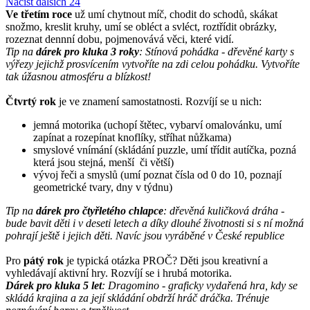
Načíst dalších 24
Ve třetím roce
už umí chytnout míč, chodit do schodů, skákat
snožmo, kreslit kruhy, umí se obléct a svléct, roztřídit obrázky,
rozeznat dennní dobu, pojmenovává věci, které vidí.
Tip na
dárek pro kluka 3 roky
: Stínová pohádka - dřevěné karty s
výřezy jejichž prosvícením vytvoříte na zdi celou pohádku. Vytvoříte
tak úžasnou atmosféru a blízkost!
Čtvrtý rok
je ve znamení samostatnosti. Rozvíjí se u nich:
jemná motorika (uchopí štětec, vybarví omalovánku, umí
zapínat a rozepínat knoflíky, stříhat nůžkama)
smyslové vnímání (skládání puzzle, umí třídit autíčka, pozná
která jsou stejná, menší či větší)
vývoj řeči a smyslů (umí poznat čísla od 0 do 10, poznají
geometrické tvary, dny v týdnu)
Tip na
dárek pro čtyřletého chlapce
: dřevěná kuličková dráha -
bude bavit děti i v deseti letech a díky dlouhé životnosti si s ní možná
pohrají ještě i jejich děti. Navíc jsou vyráběné v České republice
Pro
pátý rok
je typická otázka PROČ? Děti jsou kreativní a
vyhledávají aktivní hry. Rozvíjí se i hrubá motorika.
Dárek pro kluka 5 let
: Dragomino - graficky vydařená hra, kdy se
skládá krajina a za její skládání obdrží hráč dráčka. Trénuje