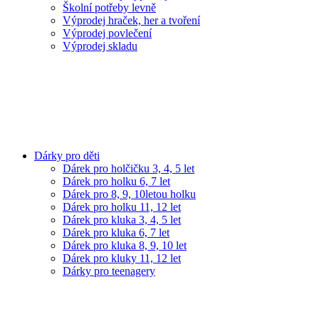
Školní potřeby levně
Výprodej hraček, her a tvoření
Výprodej povlečení
Výprodej skladu
Dárky pro děti
Dárek pro holčičku 3, 4, 5 let
Dárek pro holku 6, 7 let
Dárek pro 8, 9, 10letou holku
Dárek pro holku 11, 12 let
Dárek pro kluka 3, 4, 5 let
Dárek pro kluka 6, 7 let
Dárek pro kluka 8, 9, 10 let
Dárek pro kluky 11, 12 let
Dárky pro teenagery