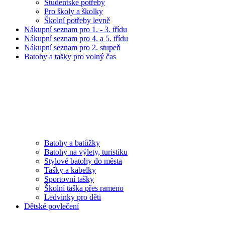
Studentské potřeby
Pro školy a školky
Školní potřeby levně
Nákupní seznam pro 1. - 3. třídu
Nákupní seznam pro 4. a 5. třídu
Nákupní seznam pro 2. stupeň
Batohy a tašky pro volný čas
Batohy a batůžky
Batohy na výlety, turistiku
Stylové batohy do města
Tašky a kabelky
Sportovní tašky
Školní taška přes rameno
Ledvinky pro děti
Dětské povlečení