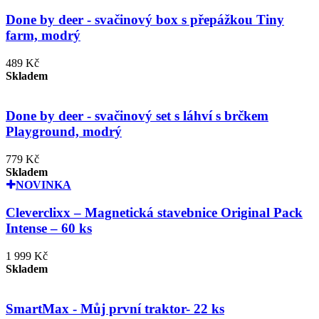
Done by deer - svačinový box s přepážkou Tiny
farm, modrý
489 Kč
Skladem
Done by deer - svačinový set s láhví s brčkem
Playground, modrý
779 Kč
Skladem
NOVINKA
Cleverclixx – Magnetická stavebnice Original Pack
Intense – 60 ks
1 999 Kč
Skladem
SmartMax - Můj první traktor- 22 ks