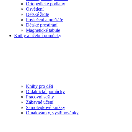
Ortopedické podlahy
Osvětlení
Dětské židle
Povlečení a polštáře
Dětské prostírání
Magnetické tabule
Knihy a učební pomůcky
Knihy pro děti
Didaktické pomůcky
Pracovní sešity
Zábavné učení
Samolepkové knížky
Omalovánky, vystřihovánky