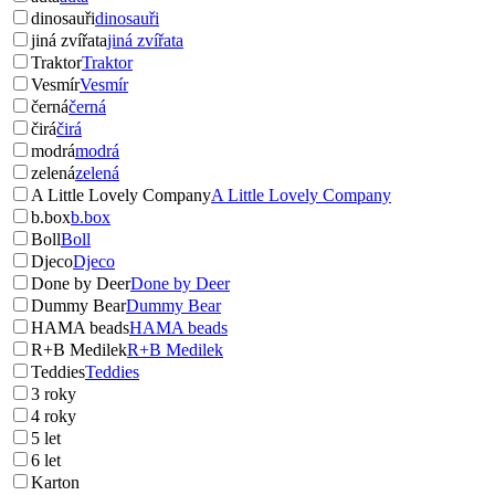
dinosauři
dinosauři
jiná zvířata
jiná zvířata
Traktor
Traktor
Vesmír
Vesmír
černá
černá
čirá
čirá
modrá
modrá
zelená
zelená
A Little Lovely Company
A Little Lovely Company
b.box
b.box
Boll
Boll
Djeco
Djeco
Done by Deer
Done by Deer
Dummy Bear
Dummy Bear
HAMA beads
HAMA beads
R+B Medilek
R+B Medilek
Teddies
Teddies
3 roky
4 roky
5 let
6 let
Karton