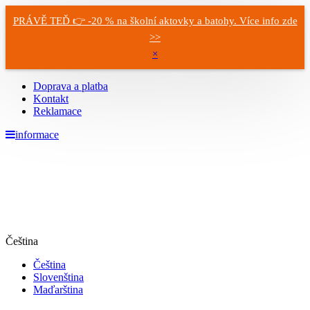
PRÁVĚ TEĎ 👉 -20 % na školní aktovky a batohy. Více info zde
>>
×
Doprava a platba
Kontakt
Reklamace
informace
Čeština
Čeština
Slovenština
Maďarština