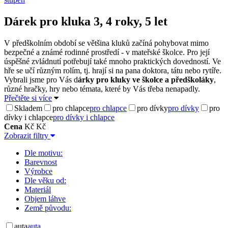
Dárek pro kluka 3, 4 roky, 5 let
V předškolním období se většina kluků začíná pohybovat mimo
bezpečné a známé rodinné prostředí - v mateřské školce. Pro její
úspěšné zvládnutí potřebují také mnoho praktických dovedností. Ve
hře se učí různým rolím, tj. hrají si na pana doktora, tátu nebo rytíře.
Vybrali jsme pro Vás d
árky pro kluky ve školce a předškoláky
,
různé hračky, hry nebo témata, které by Vás třeba nenapadly.
Přečtěte si více
Skladem
pro chlapce
pro chlapce
pro dívky
pro dívky
pro
dívky i chlapce
pro dívky i chlapce
Cena
Kč
Kč
Zobrazit filtry
Dle motivu:
Barevnost
Výrobce
Dle věku od:
Materiál
Objem láhve
Země původu:
auta
auta