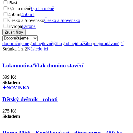
Plast
0,5 l a méně
0,5 l a méně
450 ml
450 ml
Česko a Slovensko
Česko a Slovensko
Evropa
Evropa
Zrušit filtry
doporučujeme
/
od nejlevnějšího
/
od nejdražšího
/
nejprodávanější
Stránka 1 z 2
Následující
Lokomotiva/Vlak domino stavěcí
399 Kč
Skladem
NOVINKA
Dětský deštník - roboti
275 Kč
Skladem
Hama Midi - Korálkový set - dinosaurus - 450 ks