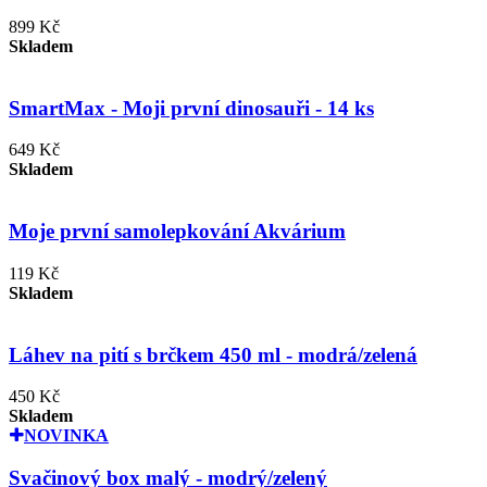
899 Kč
Skladem
SmartMax - Moji první dinosauři - 14 ks
649 Kč
Skladem
Moje první samolepkování Akvárium
119 Kč
Skladem
Láhev na pití s brčkem 450 ml - modrá/zelená
450 Kč
Skladem
NOVINKA
Svačinový box malý - modrý/zelený