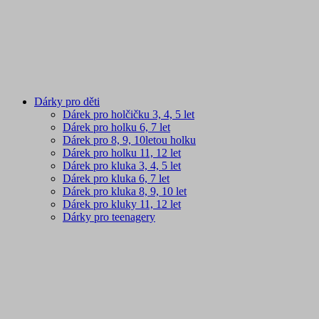
Dárky pro děti
Dárek pro holčičku 3, 4, 5 let
Dárek pro holku 6, 7 let
Dárek pro 8, 9, 10letou holku
Dárek pro holku 11, 12 let
Dárek pro kluka 3, 4, 5 let
Dárek pro kluka 6, 7 let
Dárek pro kluka 8, 9, 10 let
Dárek pro kluky 11, 12 let
Dárky pro teenagery