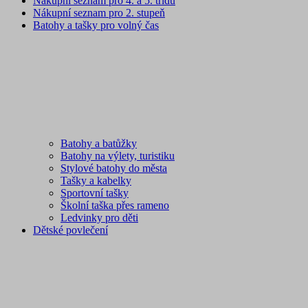
Nákupní seznam pro 4. a 5. třídu
Nákupní seznam pro 2. stupeň
Batohy a tašky pro volný čas
Batohy a batůžky
Batohy na výlety, turistiku
Stylové batohy do města
Tašky a kabelky
Sportovní tašky
Školní taška přes rameno
Ledvinky pro děti
Dětské povlečení