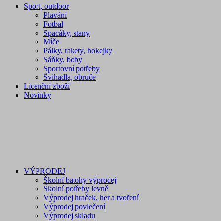
Sport, outdoor
Plavání
Fotbal
Spacáky, stany
Míče
Pálky, rakety, hokejky
Sáňky, boby
Sportovní potřeby
Švihadla, obruče
Licenční zboží
Novinky
VÝPRODEJ
Školní batohy výprodej
Školní potřeby levně
Výprodej hraček, her a tvoření
Výprodej povlečení
Výprodej skladu