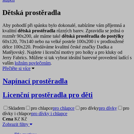
Dětská prostěradla
Aby pohodlí při spánku bylo dokonalé, nabízíme vám příjemná a
kvalitní
dětská prostěradla
různých barev. Zpravidla se jedná o
rozměr 90x200, ale máme také
dětská prostěradla do postýlky
60x120, 70x140 nebo na velké postele 100x200 i v prodloužené
délce 100x220. Prodáváme kvalitní české značky Dadka a
Matějovský. Najdete i licenční motivy pro holky a pro kluky od
Jerry Fabrics. Můžete si tak vybrat ideální barevné provedení
ladící s
vaším
ložním povlečením
.
Přečtěte si více
Napínací prostěradla
Licenční prostěradla pro děti
Skladem
pro chlapce
pro chlapce
pro dívky
pro dívky
pro
dívky i chlapce
pro dívky i chlapce
Cena
Kč
Kč
Zobrazit filtry