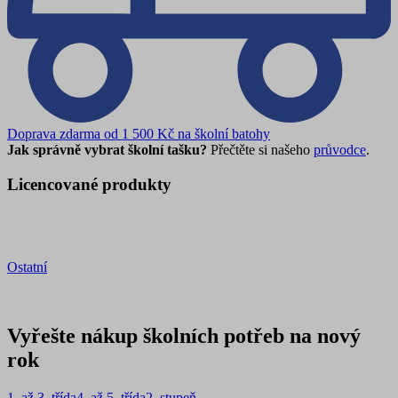
Doprava zdarma od 1 500 Kč na školní batohy
Jak správně vybrat školní tašku?
Přečtěte si našeho
průvodce
.
Licencované produkty
Ostatní
Vyřešte nákup školních potřeb na nový
rok
1. až 3. třída
4. až 5. třída
2. stupeň