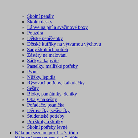
Školní penály
Školní desky
Láhve na pití a svačinové boxy
Pouzdra
Dětské peněženky
Dětské kufříky na výtvarnou výchovu
Sady školních potřeb
Zástěry na malování
Sáčky a kapsáře
Pastelky, malířské potřeby
Psaní
Nůžky, lepidla
Rýsovací potřeby, kalkulačky
Sešity
Bloky, památníky, deníky
Obaly na sešity
Pořadače, psaníčka
Děrovačky, sešívačky
Studentské potřeby
Pro školy a školky
Školní potřeby levně
Nákupní seznam pro 1. - 3. třídu