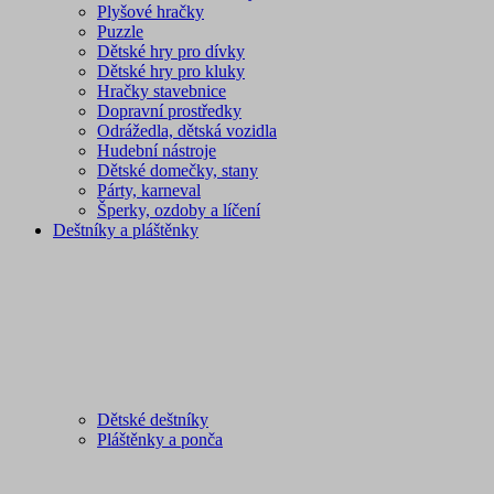
Plyšové hračky
Puzzle
Dětské hry pro dívky
Dětské hry pro kluky
Hračky stavebnice
Dopravní prostředky
Odrážedla, dětská vozidla
Hudební nástroje
Dětské domečky, stany
Párty, karneval
Šperky, ozdoby a líčení
Deštníky a pláštěnky
Dětské deštníky
Pláštěnky a ponča