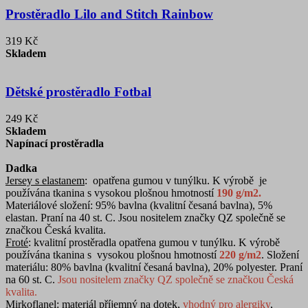
Prostěradlo Lilo and Stitch Rainbow
319 Kč
Skladem
Dětské prostěradlo Fotbal
249 Kč
Skladem
Napínací prostěradla
Dadka
Jersey s elastanem
:
opatřena gumou v tunýlku. K výrobě je
používána tkanina s vysokou plošnou hmotností
190 g/m2.
Materiálové složení: 95% bavlna (kvalitní česaná bavlna), 5%
elastan. Praní na 40 st. C. Jsou nositelem značky QZ společně se
značkou Česká kvalita.
Froté
: kvalitní prostěradla opatřena gumou v tunýlku. K výrobě
používána tkanina s vysokou plošnou hmotností
220 g/m2
. Složení
materiálu: 80% bavlna (kvalitní česaná bavlna), 20% polyester. Praní
na 60 st. C.
Jsou nositelem značky QZ společně se značkou Česká
kvalita.
Mirkoflanel
: materiál příjemný na dotek,
vhodný pro alergiky
,