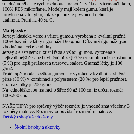
snadná údržba. Je rychleschnoucí, nepouští vlákna, s termoúčinkem,
100% PES mikroflanel. Modely mají kolem gumu, která je
provlečená v tunýlku, tak že je možné ji vyměnit nebo
utáhnout. Praní na 40 st. C.
Matějovský
Jersey
: klasická verze s všitou gumou, vyrobená z kvalitní pružné
100% bavlněné látky s gramáží 160 g/m2. Díky nižší gramáži jsou
vhodné na horké letní dny.
Jersey s elastanem
: luxusní řada s všitou gumou, vyrobena z
nejkvalitnější česané bavlněné příze (95 %) v kombinaci s elastanem
(5 %) pro lepší pružnost a tvarovou stálost. Gramáž látky je 180
g/m2.
Froté
: opět model s všitou gumou. Je vyroben z kvalitní bavlněné
příze (80 %) v kombinaci s polyesterem (20 %) pro lepší pružnost.
Gramáž látky je 200 g/m2.
Na jednolůžkovou matraci o šířce 90 až 100 cm je určen rozměr
100x200 cm.
NAŠE TIPY: pro správný výběr rozměru je vhodné znát všechny 3
rozměry matrace. Rozměry odpovídají rozměrům matrace.
Dětský eshop
Vše do školy
Školní batohy a aktovky