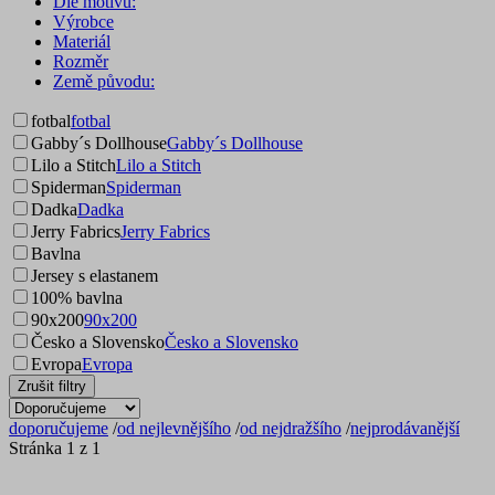
Dle motivu:
Výrobce
Materiál
Rozměr
Země původu:
fotbal
fotbal
Gabby´s Dollhouse
Gabby´s Dollhouse
Lilo a Stitch
Lilo a Stitch
Spiderman
Spiderman
Dadka
Dadka
Jerry Fabrics
Jerry Fabrics
Bavlna
Jersey s elastanem
100% bavlna
90x200
90x200
Česko a Slovensko
Česko a Slovensko
Evropa
Evropa
Zrušit filtry
doporučujeme
/
od nejlevnějšího
/
od nejdražšího
/
nejprodávanější
Stránka 1 z 1