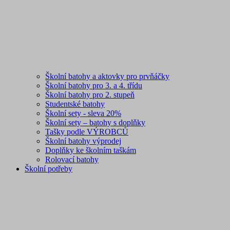
Školní batohy a aktovky pro prvňáčky
Školní batohy pro 3. a 4. třídu
Školní batohy pro 2. stupeň
Studentské batohy
Školní sety - sleva 20%
Školní sety – batohy s doplňky
Tašky podle VÝROBCŮ
Školní batohy výprodej
Doplňky ke školním taškám
Rolovací batohy
Školní potřeby