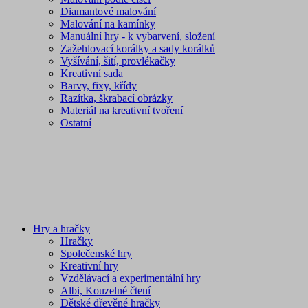
Diamantové malování
Malování na kamínky
Manuální hry - k vybarvení, složení
Zažehlovací korálky a sady korálků
Vyšívání, šití, provlékačky
Kreativní sada
Barvy, fixy, křídy
Razítka, škrabací obrázky
Materiál na kreativní tvoření
Ostatní
Hry a hračky
Hračky
Společenské hry
Kreativní hry
Vzdělávací a experimentální hry
Albi, Kouzelné čtení
Dětské dřevěné hračky