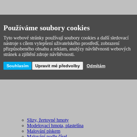
Dětské povlečení 140x200
Povlečení do postýlky pro miminka
Používáme soubory cookies
Dětské ručníky a osušky
Polštáře a povlaky na polštáře
Tyto webové stránky používají soubory cookies a další sledovací
Dětské deky, spacáky
nástroje s cílem vylepšení uživatelského prostředí, zobrazení
Dětská prostěradla
přizpůsobeného obsahu a reklam, analýzy návštěvnosti webových
Povlečení Matějovský
stránek a zjištění zdroje návštěvnosti.
Peřiny a polštáře
Dětské povlečení výprodej
Souhlasím
Upravit mé předvolby
Odmítám
Tvoření a vyrábění pro děti
Slizy, žertovné hmoty
Modelovací hmota, plastelína
Malování pískem
Malování podle čísel