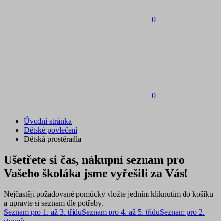
0
0
Úvodní stránka
Dětské povlečení
Dětská prostěradla
Ušetřete si čas, nákupní seznam pro
Vašeho školáka jsme vyřešili za Vás!
Nejčastěji požadované pomůcky vložte jedním kliknutím do košíku
a upravte si seznam dle potřeby.
Seznam pro 1. až 3. třídu
Seznam pro 4. až 5. třídu
Seznam pro 2.
stupeň