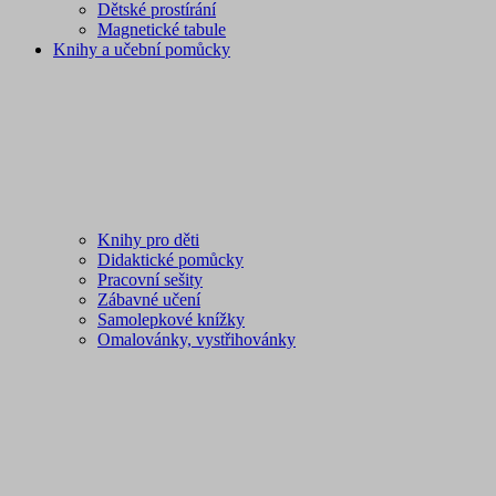
Dětské prostírání
Magnetické tabule
Knihy a učební pomůcky
Knihy pro děti
Didaktické pomůcky
Pracovní sešity
Zábavné učení
Samolepkové knížky
Omalovánky, vystřihovánky