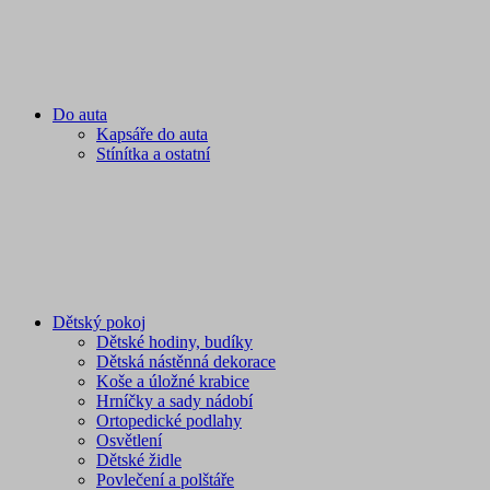
Do auta
Kapsáře do auta
Stínítka a ostatní
Dětský pokoj
Dětské hodiny, budíky
Dětská nástěnná dekorace
Koše a úložné krabice
Hrníčky a sady nádobí
Ortopedické podlahy
Osvětlení
Dětské židle
Povlečení a polštáře