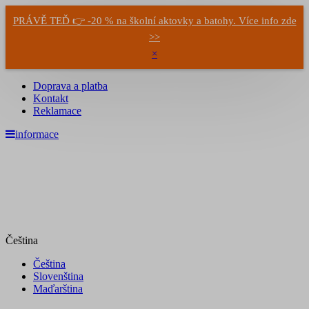
PRÁVĚ TEĎ 👉 -20 % na školní aktovky a batohy. Více info zde
>>
×
Doprava a platba
Kontakt
Reklamace
informace
Čeština
Čeština
Slovenština
Maďarština