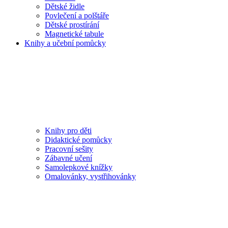
Dětské židle
Povlečení a polštáře
Dětské prostírání
Magnetické tabule
Knihy a učební pomůcky
Knihy pro děti
Didaktické pomůcky
Pracovní sešity
Zábavné učení
Samolepkové knížky
Omalovánky, vystřihovánky