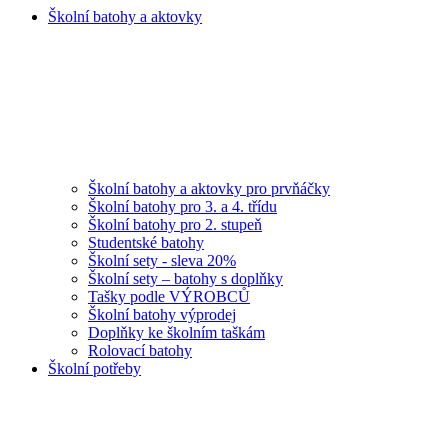
Školní batohy a aktovky
Školní batohy a aktovky pro prvňáčky
Školní batohy pro 3. a 4. třídu
Školní batohy pro 2. stupeň
Studentské batohy
Školní sety - sleva 20%
Školní sety – batohy s doplňky
Tašky podle VÝROBCŮ
Školní batohy výprodej
Doplňky ke školním taškám
Rolovací batohy
Školní potřeby