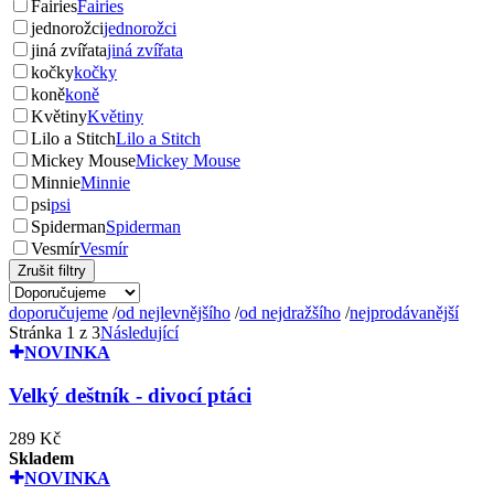
Fairies
Fairies
jednorožci
jednorožci
jiná zvířata
jiná zvířata
kočky
kočky
koně
koně
Květiny
Květiny
Lilo a Stitch
Lilo a Stitch
Mickey Mouse
Mickey Mouse
Minnie
Minnie
psi
psi
Spiderman
Spiderman
Vesmír
Vesmír
Zrušit filtry
doporučujeme
/
od nejlevnějšího
/
od nejdražšího
/
nejprodávanější
Stránka 1 z 3
Následující
NOVINKA
Velký deštník - divocí ptáci
289 Kč
Skladem
NOVINKA