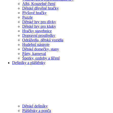
Albi, Kouzelné čtení
Dětské dřevěné hračky
Plyšové hračky
Puzzle
Dětské hry pro dívky
Dětské hry pro kluky
Hračky stavebnice
Dopravní prostředky
Odrážedla, dětská vozidla
Hudební nástroje
Dětské domečky, stany
Párty, karneval
Šperky, ozdoby a líčení
Deštníky a pláštěnky
Dětské deštníky
Pláštěnky a ponča