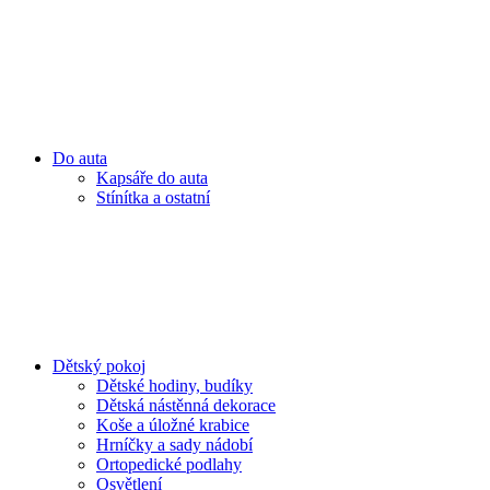
Do auta
Kapsáře do auta
Stínítka a ostatní
Dětský pokoj
Dětské hodiny, budíky
Dětská nástěnná dekorace
Koše a úložné krabice
Hrníčky a sady nádobí
Ortopedické podlahy
Osvětlení