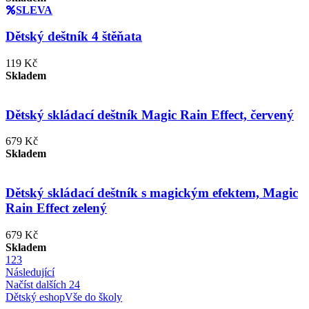
SLEVA
Dětský deštník 4 štěňata
119 Kč
Skladem
Dětský skládací deštník Magic Rain Effect, červený
679 Kč
Skladem
Dětský skládací deštník s magickým efektem, Magic
Rain Effect zelený
679 Kč
Skladem
1
2
3
Následující
Načíst dalších 24
Dětský eshop
Vše do školy