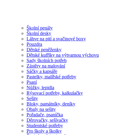
Školní penály
Školní desky
Láhve na pití a svačinové boxy
Pouzdra
Dětské peněženky
Dětské kufříky na výtvarnou výchovu
Sady školních potřeb
Zástěry na malování
Sáčky a kapsáře
Pastelky, malířské potřeby
Psaní
Nůžky, lepidla
Rýsovací potřeby, kalkulačky
Sešity
Bloky, památníky, deníky
Obaly na sešity
Pořadače, psaníčka
Děrovačky, sešívačky
Studentské potřeby
Pro školy a školky