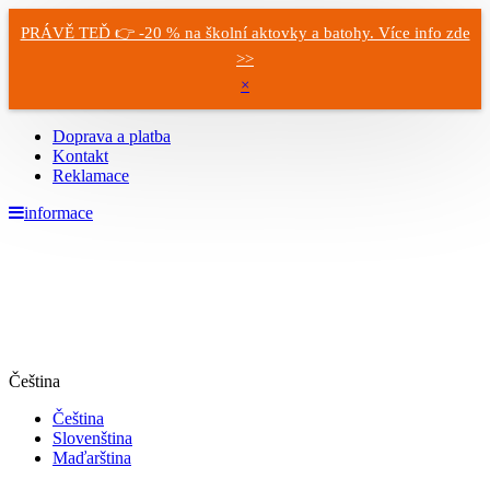
PRÁVĚ TEĎ 👉 -20 % na školní aktovky a batohy. Více info zde
>>
×
Doprava a platba
Kontakt
Reklamace
informace
Čeština
Čeština
Slovenština
Maďarština