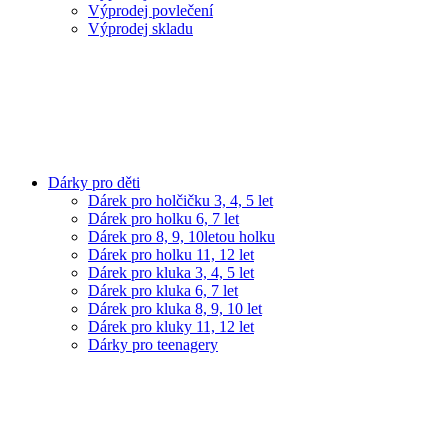
Výprodej povlečení
Výprodej skladu
Dárky pro děti
Dárek pro holčičku 3, 4, 5 let
Dárek pro holku 6, 7 let
Dárek pro 8, 9, 10letou holku
Dárek pro holku 11, 12 let
Dárek pro kluka 3, 4, 5 let
Dárek pro kluka 6, 7 let
Dárek pro kluka 8, 9, 10 let
Dárek pro kluky 11, 12 let
Dárky pro teenagery