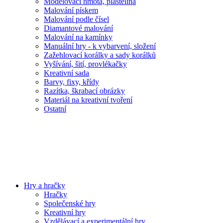
Modelovací hmota, plastelína
Malování pískem
Malování podle čísel
Diamantové malování
Malování na kamínky
Manuální hry - k vybarvení, složení
Zažehlovací korálky a sady korálků
Vyšívání, šití, provlékačky
Kreativní sada
Barvy, fixy, křídy
Razítka, škrabací obrázky
Materiál na kreativní tvoření
Ostatní
Hry a hračky
Hračky
Společenské hry
Kreativní hry
Vzdělávací a experimentální hry