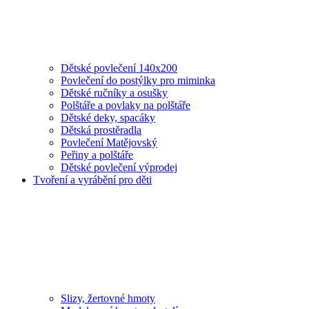
Dětské povlečení 140x200
Povlečení do postýlky pro miminka
Dětské ručníky a osušky
Polštáře a povlaky na polštáře
Dětské deky, spacáky
Dětská prostěradla
Povlečení Matějovský
Peřiny a polštáře
Dětské povlečení výprodej
Tvoření a vyrábění pro děti
Slizy, žertovné hmoty