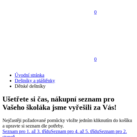
0
0
Úvodní stránka
Deštníky a pláštěnky
Dětské deštníky
Ušetřete si čas, nákupní seznam pro
Vašeho školáka jsme vyřešili za Vás!
Nejčastěji požadované pomůcky vložte jedním kliknutím do košíku
a upravte si seznam dle potřeby.
Seznam pro 1. až 3. třídu
Seznam pro 4. až 5. třídu
Seznam pro 2.
stupeň