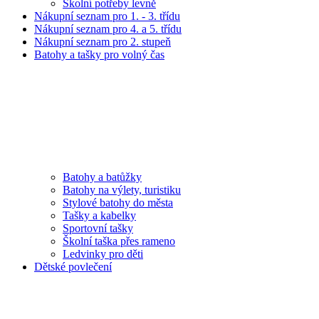
Školní potřeby levně
Nákupní seznam pro 1. - 3. třídu
Nákupní seznam pro 4. a 5. třídu
Nákupní seznam pro 2. stupeň
Batohy a tašky pro volný čas
Batohy a batůžky
Batohy na výlety, turistiku
Stylové batohy do města
Tašky a kabelky
Sportovní tašky
Školní taška přes rameno
Ledvinky pro děti
Dětské povlečení