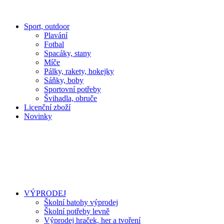
Sport, outdoor
Plavání
Fotbal
Spacáky, stany
Míče
Pálky, rakety, hokejky
Sáňky, boby
Sportovní potřeby
Švihadla, obruče
Licenční zboží
Novinky
VÝPRODEJ
Školní batohy výprodej
Školní potřeby levně
Výprodej hraček, her a tvoření