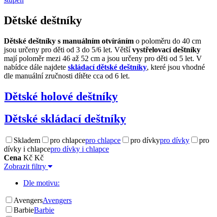
Dětské deštníky
Dětské deštníky s manuálním otvíráním
o poloměru do 40 cm
jsou určeny pro děti od 3 do 5/6 let. Větší
vystřelovací deštníky
mají poloměr mezi 46 až 52 cm a jsou určeny pro děti od 5 let. V
nabídce dále najdete
skládací dětské deštníky
, které jsou vhodné
dle manuální zručnosti dítěte cca od 6 let.
Dětské holové deštníky
Dětské skládací deštníky
Skladem
pro chlapce
pro chlapce
pro dívky
pro dívky
pro
dívky i chlapce
pro dívky i chlapce
Cena
Kč
Kč
Zobrazit filtry
Dle motivu:
Avengers
Avengers
Barbie
Barbie