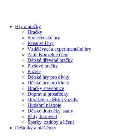
Hry a hračky
Hračky
Společenské hry
Kreativní hry
Vzdělávací a experimentální hry
Albi, Kouzelné čtení
Dětské dřevěné hračky
Plyšové hračky
Puzzle
Dětské hry pro dívky
Dětské hry pro kluky
Hračky stavebnice
Dopravní prostředky
Odrážedla, dětská vozidla
Hudební nástroje
Dětské domečky, stany
Párty, karneval
Šperky, ozdoby a líčení
Deštníky a pláštěnky