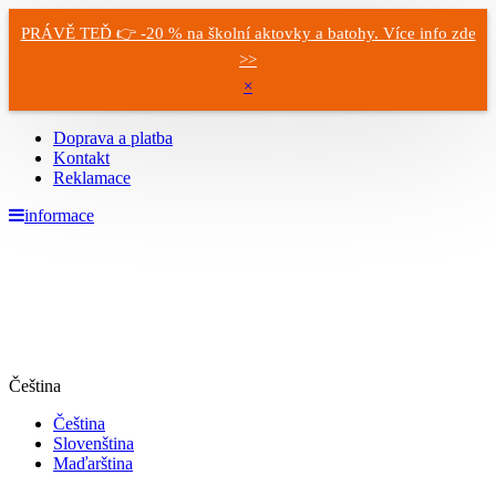
PRÁVĚ TEĎ 👉 -20 % na školní aktovky a batohy. Více info zde
>>
×
Doprava a platba
Kontakt
Reklamace
informace
Čeština
Čeština
Slovenština
Maďarština