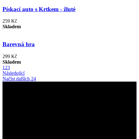
Pískací auto s Krtkem - žluté
259 Kč
Skladem
Barevná hra
299 Kč
Skladem
1
2
3
Následující
Načíst dalších 24