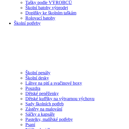
Tašky podle VÝROBCŮ
Školní batohy výprodej
Doplňky ke školním taškám
Rolovací batohy
Školní potřeby
Školní penály
Školní desky
Láhve na pití a svačinové boxy
Pouzdra
Dětské peněženky
Dětské kufříky na výtvarnou výchovu
Sady školních potřeb
Zástěry na malování
Sáčky a kapsáře
Pastelky, malířské potřeby
Psaní