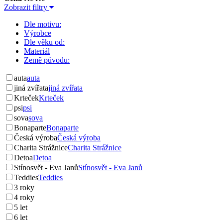
Zobrazit filtry
Dle motivu:
Výrobce
Dle věku od:
Materiál
Země původu:
auta
auta
jiná zvířata
jiná zvířata
Krteček
Krteček
psi
psi
sova
sova
Bonaparte
Bonaparte
Česká výroba
Česká výroba
Charita Strážnice
Charita Strážnice
Detoa
Detoa
Stínosvět - Eva Janů
Stínosvět - Eva Janů
Teddies
Teddies
3 roky
4 roky
5 let
6 let