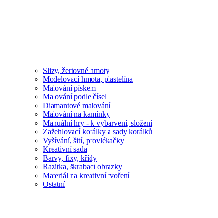
Slizy, žertovné hmoty
Modelovací hmota, plastelína
Malování pískem
Malování podle čísel
Diamantové malování
Malování na kamínky
Manuální hry - k vybarvení, složení
Zažehlovací korálky a sady korálků
Vyšívání, šití, provlékačky
Kreativní sada
Barvy, fixy, křídy
Razítka, škrabací obrázky
Materiál na kreativní tvoření
Ostatní