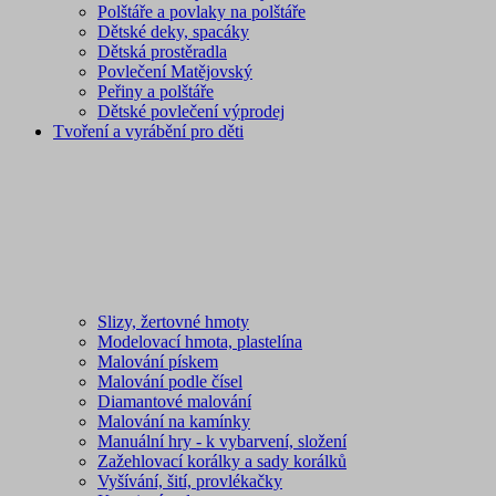
Polštáře a povlaky na polštáře
Dětské deky, spacáky
Dětská prostěradla
Povlečení Matějovský
Peřiny a polštáře
Dětské povlečení výprodej
Tvoření a vyrábění pro děti
Slizy, žertovné hmoty
Modelovací hmota, plastelína
Malování pískem
Malování podle čísel
Diamantové malování
Malování na kamínky
Manuální hry - k vybarvení, složení
Zažehlovací korálky a sady korálků
Vyšívání, šití, provlékačky