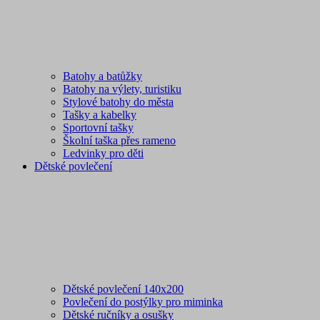
Batohy a batůžky
Batohy na výlety, turistiku
Stylové batohy do města
Tašky a kabelky
Sportovní tašky
Školní taška přes rameno
Ledvinky pro děti
Dětské povlečení
Dětské povlečení 140x200
Povlečení do postýlky pro miminka
Dětské ručníky a osušky