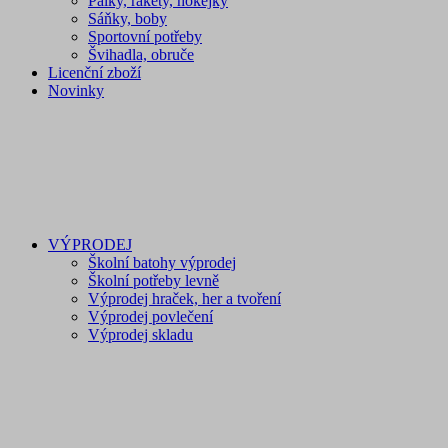
Pálky, rakety, hokejky
Sáňky, boby
Sportovní potřeby
Švihadla, obruče
Licenční zboží
Novinky
VÝPRODEJ
Školní batohy výprodej
Školní potřeby levně
Výprodej hraček, her a tvoření
Výprodej povlečení
Výprodej skladu