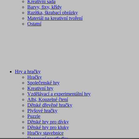
Kreativní sada
Barvy, fixy, křídy
Razítka, škrabací obrázky
Materiál na kreativní tvoření
Ostatní
Hry a hračky
Hračky
Společenské hry
Kreativní hry
Vzdělávací a experimentální hry
Albi, Kouzelné čtení
Dětské dřevěné hračky
Plyšové hračky
Puzzle
Dětské hry pro dívky
Dětské hry pro kluky
Hračky stavebnice
Dopravní prostředky