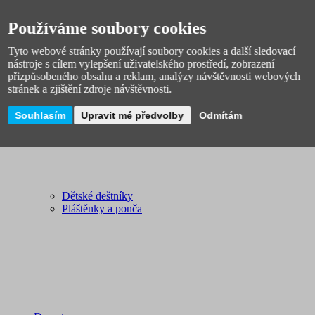
Odrážedla, dětská vozidla
Hudební nástroje
Používáme soubory cookies
Dětské domečky, stany
Párty, karneval
Tyto webové stránky používají soubory cookies a další sledovací
Šperky, ozdoby a líčení
nástroje s cílem vylepšení uživatelského prostředí, zobrazení
Deštníky a pláštěnky
přizpůsobeného obsahu a reklam, analýzy návštěvnosti webových
stránek a zjištění zdroje návštěvnosti.
Souhlasím
Upravit mé předvolby
Odmítám
Dětské deštníky
Pláštěnky a ponča