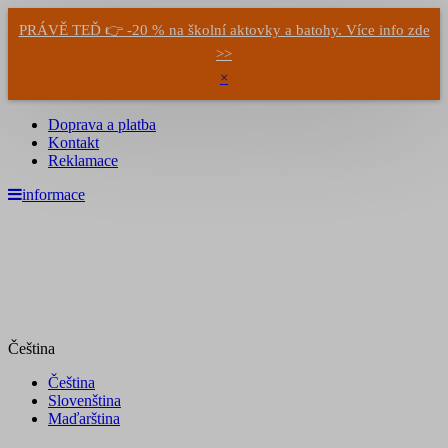
PRÁVĚ TEĎ 👉 -20 % na školní aktovky a batohy. Více info zde
>>
×
Doprava a platba
Kontakt
Reklamace
informace
Čeština
Čeština
Slovenština
Maďarština