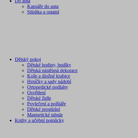
Do auta
Kapsáře do auta
Stínítka a ostatní
Dětský pokoj
Dětské hodiny, budíky
Dětská nástěnná dekorace
Koše a úložné krabice
Hrníčky a sady nádobí
Ortopedické podlahy
Osvětlení
Dětské židle
Povlečení a polštáře
Dětské prostírání
Magnetické tabule
Knihy a učební pomůcky