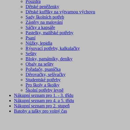
Pouzdra
Dětské peněženky
Dětské kufříky na výtvarnou výchovu
Sady školních potřeb
Zástěry na malování
Sáčky a kapsáře
Pastelky, malířské potřeby
Psaní
Nůžky, lepidla
Rýsovací potřeby, kalkulačky
Sešity
Bloky, památníky, deníky
Obaly na sešity
Pořadače, psaníčka
Děrovačky, sešívačky
Studentské potřeby
Pro školy a školky
Školní potřeby levně
Nákupní seznam pro 1. - 3. třídu
Nákupní seznam pro 4. a 5. třídu
Nákupní seznam pro 2. stupeň
Batohy a tašky pro volný čas