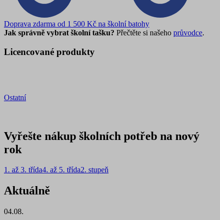
Doprava zdarma od 1 500 Kč na školní batohy
Jak správně vybrat školní tašku?
Přečtěte si našeho
průvodce
.
Licencované produkty
Ostatní
Vyřešte nákup školních potřeb na nový
rok
1. až 3. třída
4. až 5. třída
2. stupeň
Aktuálně
04.08.