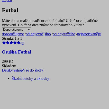
Fotbal
Máte doma malého nadšence do fotbalu? Určitě ocení patřičné
vybavení. Co třeba dres známého fotbalového klubu?
doporučujeme
/
od nejlevnějšího
/
od nejdražšího
/
nejprodávanější
Stránka 1 z 1
(6)
Osuška Fotbal
299 Kč
Skladem
Dětský eshop
Vše do školy
Školní batohy a aktovky