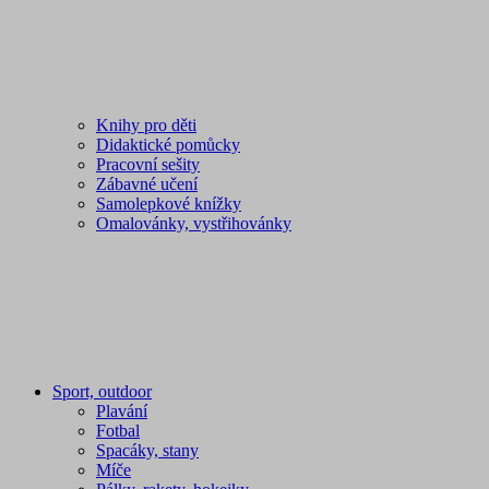
Knihy pro děti
Didaktické pomůcky
Pracovní sešity
Zábavné učení
Samolepkové knížky
Omalovánky, vystřihovánky
Sport, outdoor
Plavání
Fotbal
Spacáky, stany
Míče