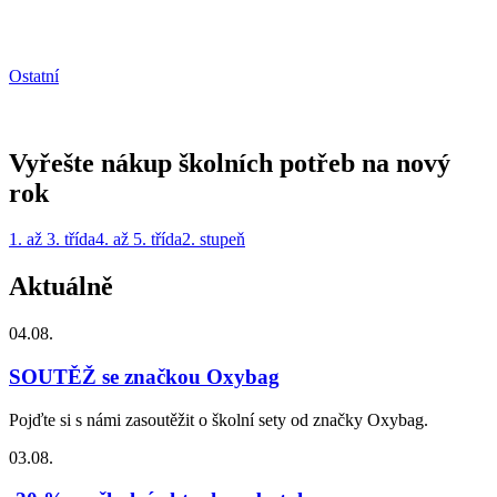
Ostatní
Vyřešte nákup školních potřeb na nový
rok
1. až 3. třída
4. až 5. třída
2. stupeň
Aktuálně
04.08.
SOUTĚŽ se značkou Oxybag
Pojďte si s námi zasoutěžit o školní sety od značky Oxybag.
03.08.