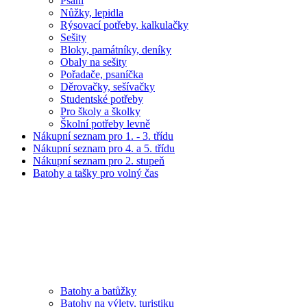
Psaní
Nůžky, lepidla
Rýsovací potřeby, kalkulačky
Sešity
Bloky, památníky, deníky
Obaly na sešity
Pořadače, psaníčka
Děrovačky, sešívačky
Studentské potřeby
Pro školy a školky
Školní potřeby levně
Nákupní seznam pro 1. - 3. třídu
Nákupní seznam pro 4. a 5. třídu
Nákupní seznam pro 2. stupeň
Batohy a tašky pro volný čas
Batohy a batůžky
Batohy na výlety, turistiku