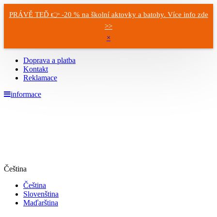
PRÁVĚ TEĎ 👉 -20 % na školní aktovky a batohy. Více info zde
>>
×
Doprava a platba
Kontakt
Reklamace
informace
Čeština
Čeština
Slovenština
Maďarština