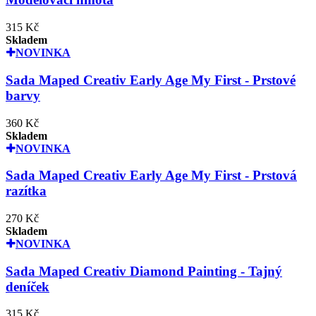
315 Kč
Skladem
NOVINKA
Sada Maped Creativ Early Age My First - Prstové
barvy
360 Kč
Skladem
NOVINKA
Sada Maped Creativ Early Age My First - Prstová
razítka
270 Kč
Skladem
NOVINKA
Sada Maped Creativ Diamond Painting - Tajný
deníček
315 Kč