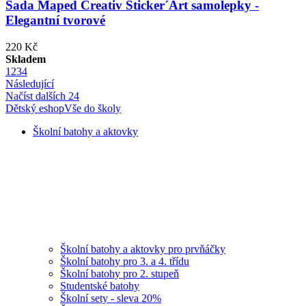
Sada Maped Creativ Sticker´Art samolepky -
Elegantní tvorové
220 Kč
Skladem
1
2
3
4
Následující
Načíst dalších 24
Dětský eshop
Vše do školy
Školní batohy a aktovky
Školní batohy a aktovky pro prvňáčky
Školní batohy pro 3. a 4. třídu
Školní batohy pro 2. stupeň
Studentské batohy
Školní sety - sleva 20%