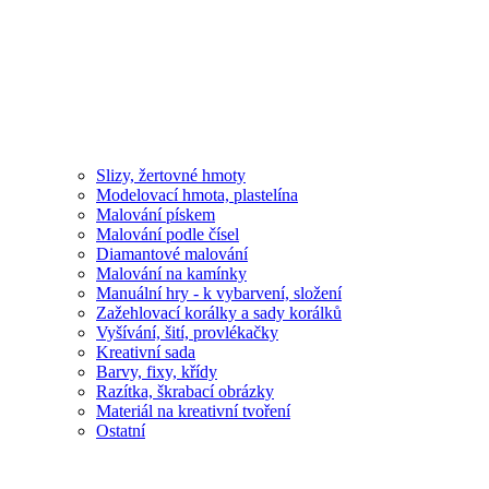
Slizy, žertovné hmoty
Modelovací hmota, plastelína
Malování pískem
Malování podle čísel
Diamantové malování
Malování na kamínky
Manuální hry - k vybarvení, složení
Zažehlovací korálky a sady korálků
Vyšívání, šití, provlékačky
Kreativní sada
Barvy, fixy, křídy
Razítka, škrabací obrázky
Materiál na kreativní tvoření
Ostatní