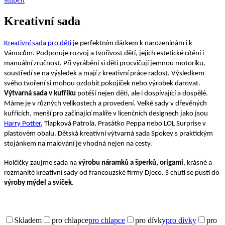
Kreativní sada
Kreativní sada pro děti
je perfektním dárkem k narozeninám i k
Vánocům.
Podporuje r
ozvoj a tvořivost dětí, jejich estetické cítění i
manuální zručnost. Při vyrábění si děti procvičují jemnou motoriku,
soustředí se na výsledek a mají z kreativní práce radost. Výsledkem
svého tvoření si mohou ozdobit pokojíček nebo výrobek darovat.
Výtvarná sada v kufříku
potěší nejen děti, ale i dospívající a dospělé.
Máme je v různých velikostech a provedení. Velké sady v dřevěných
kufřících, menší pro začínající malíře v licenčních designech jako jsou
Harry Potter
, Tlapková Patrola, Prasátko Peppa nebo LOL Surprise v
plastovém obalu. Dětská kreativní výtvarná sada Spokey s praktickým
stojánkem na malování je vhodná nejen na cesty.
Holčičky zaujme sada na
výrobu náramků a šperků, origami
, krásné a
rozmanité kreativní sady od francouzské firmy Djeco.
S chutí se pustí do
výroby mýdel
a
svíček
.
Skladem
pro chlapce
pro chlapce
pro dívky
pro dívky
pro