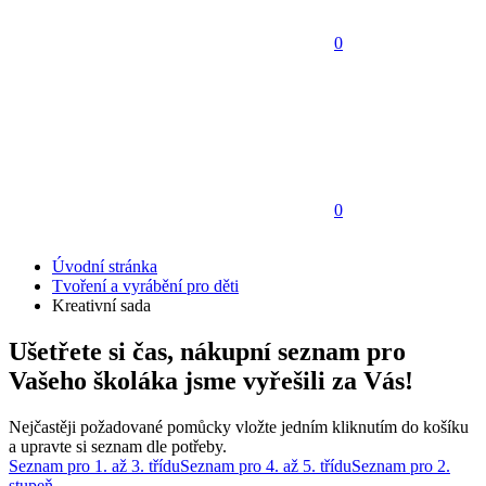
0
0
Úvodní stránka
Tvoření a vyrábění pro děti
Kreativní sada
Ušetřete si čas, nákupní seznam pro
Vašeho školáka jsme vyřešili za Vás!
Nejčastěji požadované pomůcky vložte jedním kliknutím do košíku
a upravte si seznam dle potřeby.
Seznam pro 1. až 3. třídu
Seznam pro 4. až 5. třídu
Seznam pro 2.
stupeň