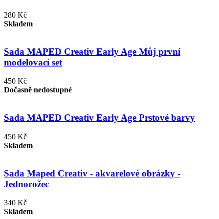
280 Kč
Skladem
Sada MAPED Creativ Early Age Můj první
modelovací set
450 Kč
Dočasně nedostupné
Sada MAPED Creativ Early Age Prstové barvy
450 Kč
Skladem
Sada Maped Creativ - akvarelové obrázky -
Jednorožec
340 Kč
Skladem