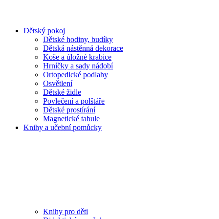
Dětský pokoj
Dětské hodiny, budíky
Dětská nástěnná dekorace
Koše a úložné krabice
Hrníčky a sady nádobí
Ortopedické podlahy
Osvětlení
Dětské židle
Povlečení a polštáře
Dětské prostírání
Magnetické tabule
Knihy a učební pomůcky
Knihy pro děti