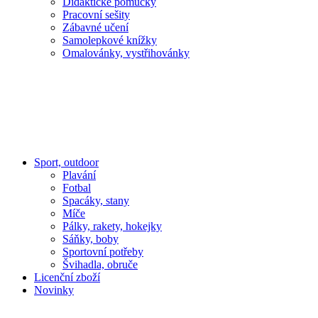
Didaktické pomůcky
Pracovní sešity
Zábavné učení
Samolepkové knížky
Omalovánky, vystřihovánky
Sport, outdoor
Plavání
Fotbal
Spacáky, stany
Míče
Pálky, rakety, hokejky
Sáňky, boby
Sportovní potřeby
Švihadla, obruče
Licenční zboží
Novinky