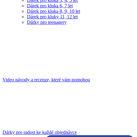
Dárek pro kluka 3, 4, 5 let
Dárek pro kluka 6, 7 let
Dárek pro kluka 8, 9, 10 let
Dárek pro kluky 11, 12 let
Dárky pro teenagery
Video návody a recenze, které vám pomohou
Dárky pro radost ke každé objednávce