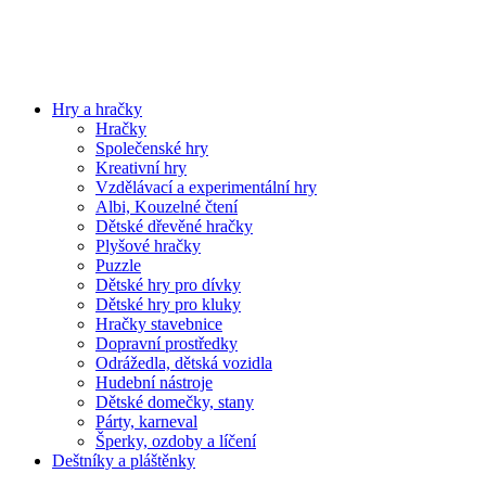
Hry a hračky
Hračky
Společenské hry
Kreativní hry
Vzdělávací a experimentální hry
Albi, Kouzelné čtení
Dětské dřevěné hračky
Plyšové hračky
Puzzle
Dětské hry pro dívky
Dětské hry pro kluky
Hračky stavebnice
Dopravní prostředky
Odrážedla, dětská vozidla
Hudební nástroje
Dětské domečky, stany
Párty, karneval
Šperky, ozdoby a líčení
Deštníky a pláštěnky