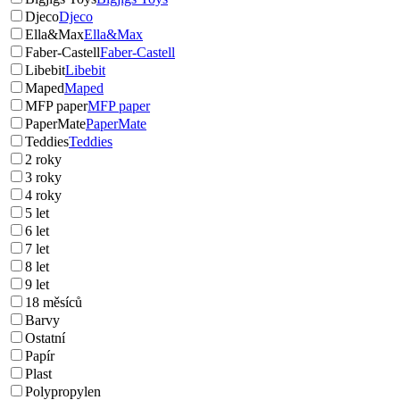
Djeco
Djeco
Ella&Max
Ella&Max
Faber-Castell
Faber-Castell
Libebit
Libebit
Maped
Maped
MFP paper
MFP paper
PaperMate
PaperMate
Teddies
Teddies
2 roky
3 roky
4 roky
5 let
6 let
7 let
8 let
9 let
18 měsíců
Barvy
Ostatní
Papír
Plast
Polypropylen