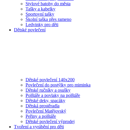
Stylové batohy do města
Tašky a kabelky
Sportovní tašky
Školní taška přes rameno
Ledvinky pro děti
Dětské povlečení
Dětské povlečení 140x200
Povlečení do postýlky pro miminka
Dětské ručníky a osušky
Polštáře a povlaky na polštáře
Dětské deky, spacáky
Dětská prostěradla
Povlečení Matějovský
Peřiny a polštáře
Dětské povlečení výprodej
Tvoření a vyrábění pro děti