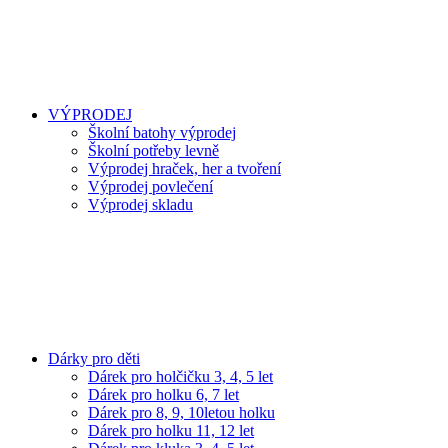
VÝPRODEJ
Školní batohy výprodej
Školní potřeby levně
Výprodej hraček, her a tvoření
Výprodej povlečení
Výprodej skladu
Dárky pro děti
Dárek pro holčičku 3, 4, 5 let
Dárek pro holku 6, 7 let
Dárek pro 8, 9, 10letou holku
Dárek pro holku 11, 12 let