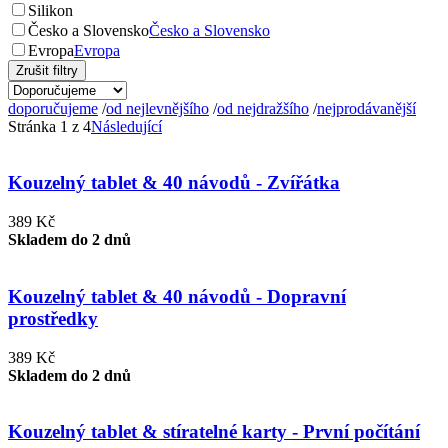
Silikon
Česko a Slovensko
Česko a Slovensko
Evropa
Evropa
Zrušit filtry
doporučujeme
/
od nejlevnějšího
/
od nejdražšího
/
nejprodávanější
Stránka 1 z 4
Následující
Kouzelný tablet & 40 návodů - Zvířátka
389 Kč
Skladem do 2 dnů
Kouzelný tablet & 40 návodů - Dopravní
prostředky
389 Kč
Skladem do 2 dnů
Kouzelný tablet & stíratelné karty - První počítání