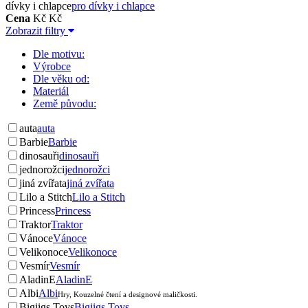
dívky i chlapce
pro dívky i chlapce
Cena
Kč
Kč
Zobrazit filtry
Dle motivu:
Výrobce
Dle věku od:
Materiál
Země původu:
auta
auta
Barbie
Barbie
dinosauři
dinosauři
jednorožci
jednorožci
jiná zvířata
jiná zvířata
Lilo a Stitch
Lilo a Stitch
Princess
Princess
Traktor
Traktor
Vánoce
Vánoce
Velikonoce
Velikonoce
Vesmír
Vesmír
AladinE
AladinE
Albi
Albi
Hry, Kouzelné čtení a designové maličkosti.
Bigjigs Toys
Bigjigs Toys