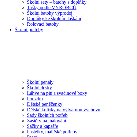
Školní sety – batohy s doplňky
Tašky podle VÝROBCŮ
Školní batohy výprodej
Doplňky ke školním taškám
Rolovací batohy
Školní potřeby
Školní penály
Školní desky
Láhve na pití a svačinové boxy
Pouzdra
Dětské peněženky
Dětské kufříky na výtvarnou výchovu
Sady školních potřeb
Zástěry na malování
Sáčky a kapsáře
Pastelky, malířské potřeby