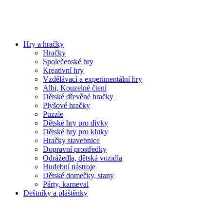
Hry a hračky
Hračky
Společenské hry
Kreativní hry
Vzdělávací a experimentální hry
Albi, Kouzelné čtení
Dětské dřevěné hračky
Plyšové hračky
Puzzle
Dětské hry pro dívky
Dětské hry pro kluky
Hračky stavebnice
Dopravní prostředky
Odrážedla, dětská vozidla
Hudební nástroje
Dětské domečky, stany
Párty, karneval
Deštníky a pláštěnky