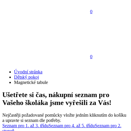
0
0
Úvodní stránka
Dětský pokoj
Magnetické tabule
Ušetřete si čas, nákupní seznam pro
Vašeho školáka jsme vyřešili za Vás!
Nejčastěji požadované pomůcky vložte jedním kliknutím do košíku
a upravte si seznam dle potřeby.
Seznam pro 1. až 3. třídu
Seznam pro 4. až 5. třídu
Seznam pro 2.
stupeň