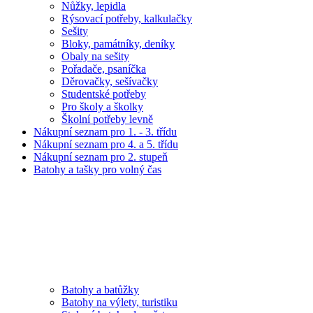
Nůžky, lepidla
Rýsovací potřeby, kalkulačky
Sešity
Bloky, památníky, deníky
Obaly na sešity
Pořadače, psaníčka
Děrovačky, sešívačky
Studentské potřeby
Pro školy a školky
Školní potřeby levně
Nákupní seznam pro 1. - 3. třídu
Nákupní seznam pro 4. a 5. třídu
Nákupní seznam pro 2. stupeň
Batohy a tašky pro volný čas
Batohy a batůžky
Batohy na výlety, turistiku