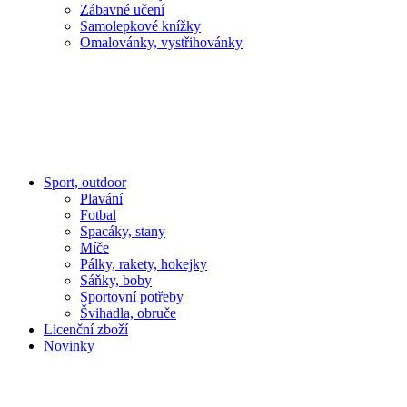
Zábavné učení
Samolepkové knížky
Omalovánky, vystřihovánky
Sport, outdoor
Plavání
Fotbal
Spacáky, stany
Míče
Pálky, rakety, hokejky
Sáňky, boby
Sportovní potřeby
Švihadla, obruče
Licenční zboží
Novinky