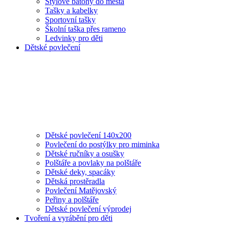
Stylové batohy do města
Tašky a kabelky
Sportovní tašky
Školní taška přes rameno
Ledvinky pro děti
Dětské povlečení
Dětské povlečení 140x200
Povlečení do postýlky pro miminka
Dětské ručníky a osušky
Polštáře a povlaky na polštáře
Dětské deky, spacáky
Dětská prostěradla
Povlečení Matějovský
Peřiny a polštáře
Dětské povlečení výprodej
Tvoření a vyrábění pro děti