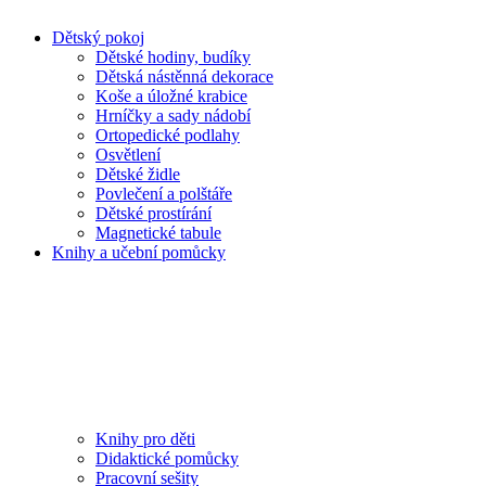
Dětský pokoj
Dětské hodiny, budíky
Dětská nástěnná dekorace
Koše a úložné krabice
Hrníčky a sady nádobí
Ortopedické podlahy
Osvětlení
Dětské židle
Povlečení a polštáře
Dětské prostírání
Magnetické tabule
Knihy a učební pomůcky
Knihy pro děti
Didaktické pomůcky
Pracovní sešity