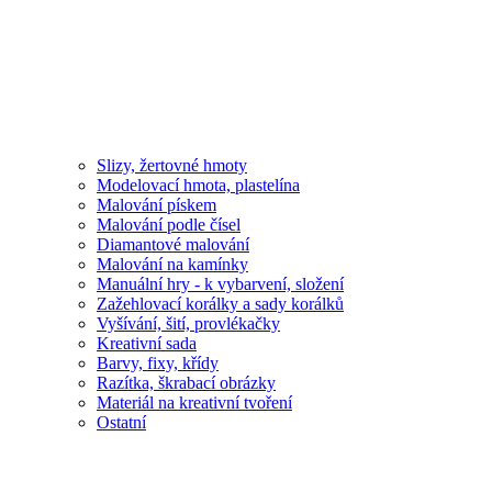
Slizy, žertovné hmoty
Modelovací hmota, plastelína
Malování pískem
Malování podle čísel
Diamantové malování
Malování na kamínky
Manuální hry - k vybarvení, složení
Zažehlovací korálky a sady korálků
Vyšívání, šití, provlékačky
Kreativní sada
Barvy, fixy, křídy
Razítka, škrabací obrázky
Materiál na kreativní tvoření
Ostatní