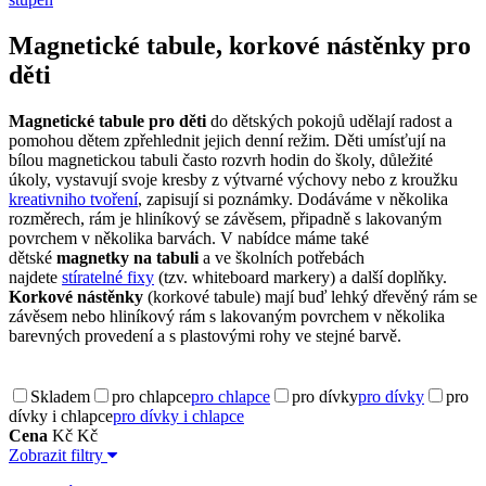
Magnetické tabule, korkové nástěnky pro
děti
Magnetické tabule pro děti
do dětských pokojů udělají radost a
pomohou dětem zpřehlednit jejich denní režim. Děti umísťují na
bílou magnetickou tabuli často rozvrh hodin do školy, důležité
úkoly, vystavují svoje kresby z výtvarné výchovy nebo z kroužku
kreativniho tvoření
, zapisují si poznámky. Dodáváme v několika
rozměrech, rám je hliníkový se závěsem, připadně s lakovaným
povrchem v několika barvách. V nabídce máme také
dětské
magnetky na tabuli
a ve školních potřebách
najdete
stíratelné fixy
(tzv. whiteboard markery) a další doplňky.
Korkové nástěnky
(korkové tabule) mají buď lehký dřevěný rám se
závěsem nebo hliníkový rám s lakovaným povrchem v několika
barevných provedení a s plastovými rohy ve stejné barvě.
Skladem
pro chlapce
pro chlapce
pro dívky
pro dívky
pro
dívky i chlapce
pro dívky i chlapce
Cena
Kč
Kč
Zobrazit filtry