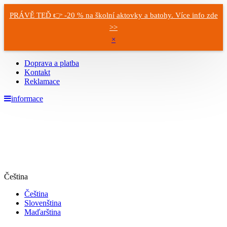
PRÁVĚ TEĎ 👉 -20 % na školní aktovky a batohy. Více info zde
>>
×
Doprava a platba
Kontakt
Reklamace
informace
Čeština
Čeština
Slovenština
Maďarština