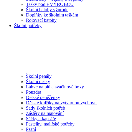
Tašky podle VÝROBCŮ
Školní batohy výprodej
Doplňky ke školním taškám
Rolovací batohy
Školní potřeby
Školní penály
Školní desky
Láhve na pití a svačinové boxy
Pouzdra
Dětské peněženky
Dětské kufříky na výtvarnou výchovu
Sady školních potřeb
Zástěry na malování
Sáčky a kapsáře
Pastelky, malířské potřeby
Psaní