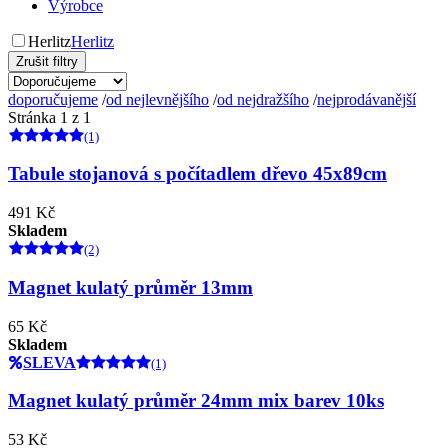
Výrobce
Herlitz
Herlitz
Zrušit filtry
doporučujeme
/
od nejlevnějšího
/
od nejdražšího
/
nejprodávanější
Stránka 1 z 1
(1)
Tabule stojanová s počítadlem dřevo 45x89cm
491 Kč
Skladem
(2)
Magnet kulatý průměr 13mm
65 Kč
Skladem
SLEVA
(1)
Magnet kulatý průměr 24mm mix barev 10ks
53 Kč