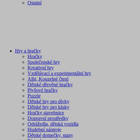
Ostatní
Hry a hračky
Hračky
Společenské hry
Kreativní hry
Vzdělávací a experimentální hry
Albi, Kouzelné čtení
Dětské dřevěné hračky
Plyšové hračky
Puzzle
Dětské hry pro dívky
Dětské hry pro kluky
Hračky stavebnice
Dopravní prostředky
Odrážedla, dětská vozidla
Hudební nástroje
Dětské domečky, stany