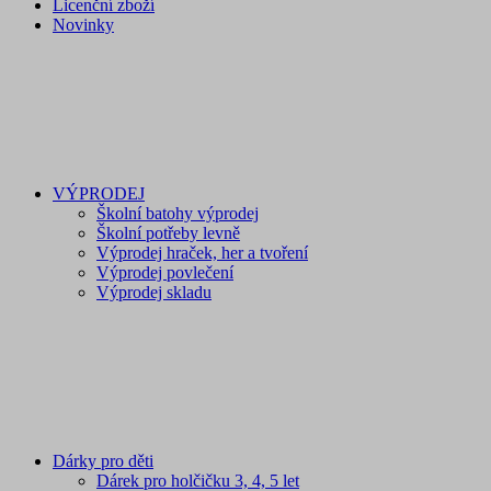
Licenční zboží
Novinky
VÝPRODEJ
Školní batohy výprodej
Školní potřeby levně
Výprodej hraček, her a tvoření
Výprodej povlečení
Výprodej skladu
Dárky pro děti
Dárek pro holčičku 3, 4, 5 let