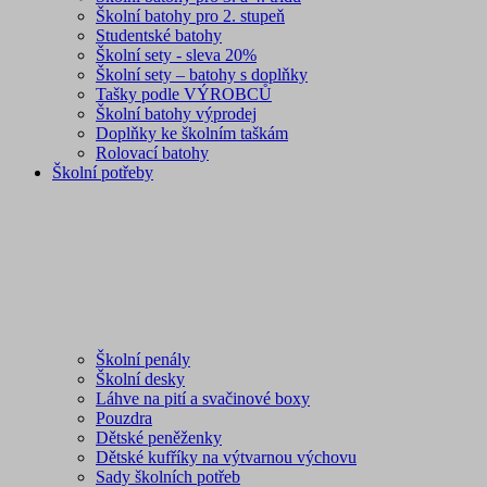
Školní batohy pro 2. stupeň
Studentské batohy
Školní sety - sleva 20%
Školní sety – batohy s doplňky
Tašky podle VÝROBCŮ
Školní batohy výprodej
Doplňky ke školním taškám
Rolovací batohy
Školní potřeby
Školní penály
Školní desky
Láhve na pití a svačinové boxy
Pouzdra
Dětské peněženky
Dětské kufříky na výtvarnou výchovu
Sady školních potřeb