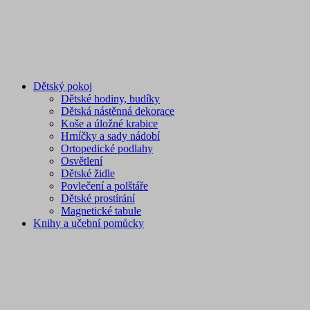
Dětský pokoj
Dětské hodiny, budíky
Dětská nástěnná dekorace
Koše a úložné krabice
Hrníčky a sady nádobí
Ortopedické podlahy
Osvětlení
Dětské židle
Povlečení a polštáře
Dětské prostírání
Magnetické tabule
Knihy a učební pomůcky