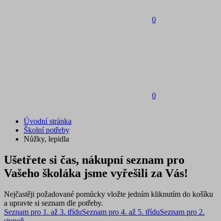
0
0
Úvodní stránka
Školní potřeby
Nůžky, lepidla
Ušetřete si čas, nákupní seznam pro
Vašeho školáka jsme vyřešili za Vás!
Nejčastěji požadované pomůcky vložte jedním kliknutím do košíku
a upravte si seznam dle potřeby.
Seznam pro 1. až 3. třídu
Seznam pro 4. až 5. třídu
Seznam pro 2.
stupeň