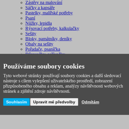
Zástěry na malování
Sáčky a kapsáře
Pastelky, malířské potřeby
Psaní
Nůžky, lepidla
Rýsovací potřeby, kalkulačky
Sešity
Bloky, památníky, deníky
Obaly na sešity
Pořadače, psaníčka
Děrovačky, sešívačky
Studentské potřeby
Pro školy a školky
Používáme soubory cookies
Školní potřeby levně
Nákupní seznam pro 1. - 3. třídu
Tyto webové stránky používají soubory cookies a další sledovací
Nákupní seznam pro 4. a 5. třídu
nástroje s cílem vylepšení uživatelského prostředí, zobrazení
Nákupní seznam pro 2. stupeň
přizpůsobeného obsahu a reklam, analýzy návštěvnosti webových
Batohy a tašky pro volný čas
stránek a zjištění zdroje návštěvnosti.
Souhlasím
Upravit mé předvolby
Odmítám