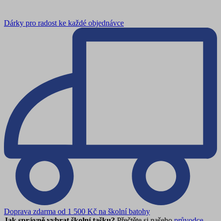
Dárky pro radost ke každé objednávce
Doprava zdarma od 1 500 Kč na školní batohy
Jak správně vybrat školní tašku?
Přečtěte si našeho
průvodce
.