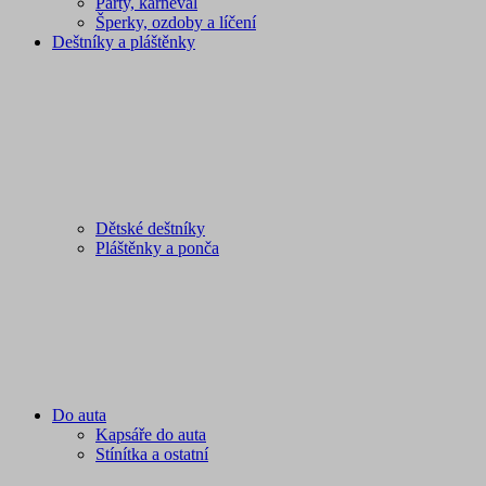
Párty, karneval
Šperky, ozdoby a líčení
Deštníky a pláštěnky
Dětské deštníky
Pláštěnky a ponča
Do auta
Kapsáře do auta
Stínítka a ostatní