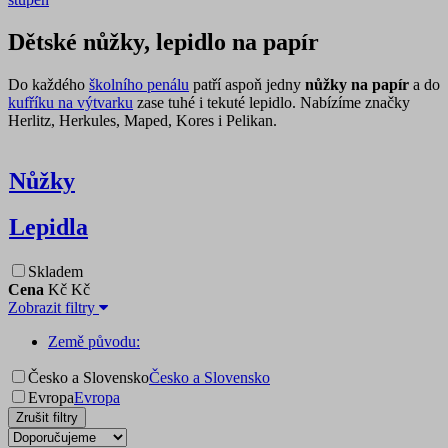
Dětské nůžky, lepidlo na papír
Do každého
školního penálu
patří aspoň jedny
nůžky na papír
a do
kufříku na výtvarku
zase tuhé i tekuté lepidlo. Nabízíme značky
Herlitz, Herkules, Maped, Kores i Pelikan.
Nůžky
Lepidla
Skladem
Cena
Kč
Kč
Zobrazit filtry
Země původu:
Česko a Slovensko
Česko a Slovensko
Evropa
Evropa
Zrušit filtry