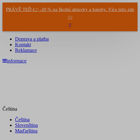
PRÁVĚ TEĎ 👉 -20 % na školní aktovky a batohy. Více info zde
>>
×
Doprava a platba
Kontakt
Reklamace
informace
Čeština
Čeština
Slovenština
Maďarština