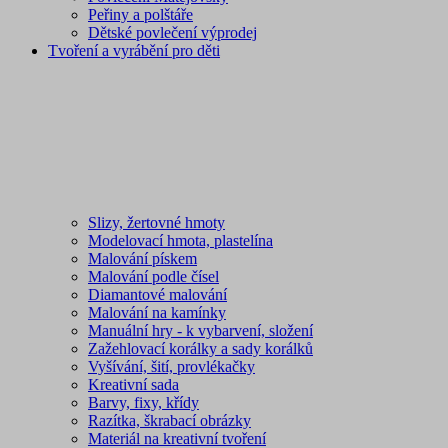
Peřiny a polštáře
Dětské povlečení výprodej
Tvoření a vyrábění pro děti
Slizy, žertovné hmoty
Modelovací hmota, plastelína
Malování pískem
Malování podle čísel
Diamantové malování
Malování na kamínky
Manuální hry - k vybarvení, složení
Zažehlovací korálky a sady korálků
Vyšívání, šití, provlékačky
Kreativní sada
Barvy, fixy, křídy
Razítka, škrabací obrázky
Materiál na kreativní tvoření