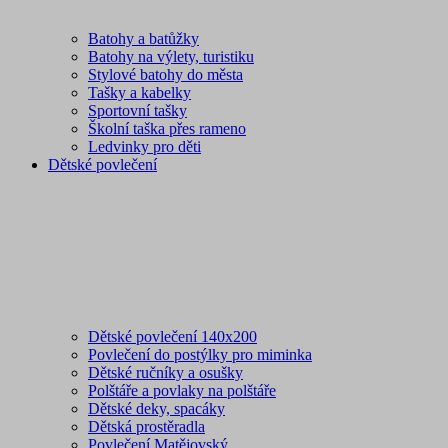
Batohy a batůžky
Batohy na výlety, turistiku
Stylové batohy do města
Tašky a kabelky
Sportovní tašky
Školní taška přes rameno
Ledvinky pro děti
Dětské povlečení
Dětské povlečení 140x200
Povlečení do postýlky pro miminka
Dětské ručníky a osušky
Polštáře a povlaky na polštáře
Dětské deky, spacáky
Dětská prostěradla
Povlečení Matějovský