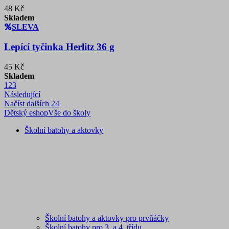
48 Kč
Skladem
SLEVA
Lepící tyčinka Herlitz 36 g
45 Kč
Skladem
1
2
3
Následující
Načíst dalších 24
Dětský eshop
Vše do školy
Školní batohy a aktovky
Školní batohy a aktovky pro prvňáčky
Školní batohy pro 3. a 4. třídu