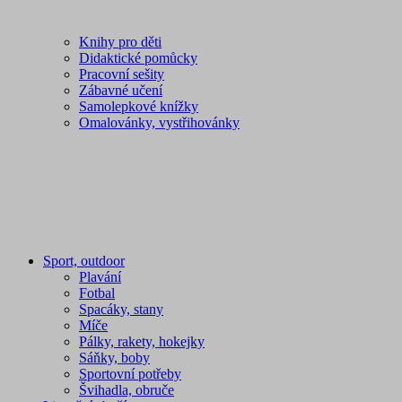
Knihy pro děti
Didaktické pomůcky
Pracovní sešity
Zábavné učení
Samolepkové knížky
Omalovánky, vystřihovánky
Sport, outdoor
Plavání
Fotbal
Spacáky, stany
Míče
Pálky, rakety, hokejky
Sáňky, boby
Sportovní potřeby
Švihadla, obruče