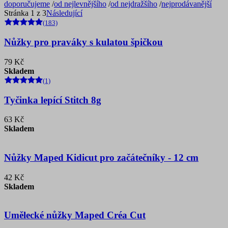
doporučujeme
/
od nejlevnějšího
/
od nejdražšího
/
nejprodávanější
Stránka 1 z 3
Následující
(183)
Nůžky pro praváky s kulatou špičkou
79 Kč
Skladem
(1)
Tyčinka lepící Stitch 8g
63 Kč
Skladem
Nůžky Maped Kidicut pro začátečníky - 12 cm
42 Kč
Skladem
Umělecké nůžky Maped Créa Cut