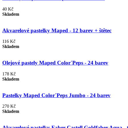
40 Kč
Skladem
Akvarelové pastelky Maped - 12 barev + štětec
116 Kč
Skladem
Olejové pastely Maped Color´Peps - 24 barev
178 Kč
Skladem
Pastelky Maped Color´Peps Jumbo - 24 barev
270 Kč
Skladem
Akvarelové pastelky Faber-Castell Goldfaber Aqua - t