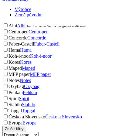
Výrobce
Země původu:
Albi
Albi
Hry, Kouzelné čtení a designové maličkosti.
Centropen
Centropen
Concorde
Concorde
Faber-Castell
Faber-Castell
Hama
Hama
Koh-i-noor
Koh-i-noor
Kores
Kores
Maped
Maped
MFP paper
MFP paper
Notes
Notes
Oxybag
Oxybag
Pelikan
Pelikan
Spirit
Spirit
Stabilo
Stabilo
Topgal
Topgal
Česko a Slovensko
Česko a Slovensko
Evropa
Evropa
Zrušit filtry