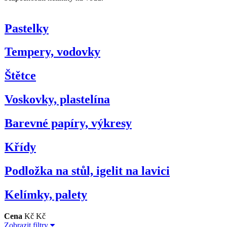
Pastelky
Tempery, vodovky
Štětce
Voskovky, plastelína
Barevné papíry, výkresy
Křídy
Podložka na stůl, igelit na lavici
Kelímky, palety
Cena
Kč
Kč
Zobrazit filtry