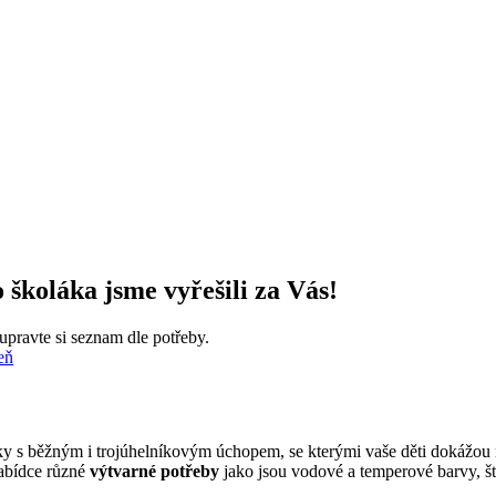
 školáka jsme vyřešili za Vás!
pravte si seznam dle potřeby.
eň
lky s běžným i trojúhelníkovým úchopem, se kterými vaše děti dokážou n
nabídce různé
výtvarné potřeby
jako jsou vodové a temperové barvy, št