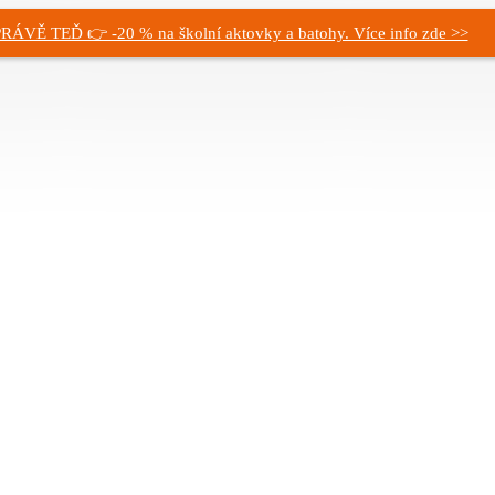
RÁVĚ TEĎ 👉 -20 % na školní aktovky a batohy. Více info zde >>