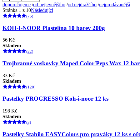
doporučujeme
/
od nejlevnějšího
/
od nejdražšího
/
nejprodávanější
Stránka 1 z 10
Následující
(75)
KOH-I-NOOR Plastelína 10 barev 200g
56 Kč
Skladem
(22)
Trojhranné voskovky Maped Color'Peps Wax 12 bar
33 Kč
Skladem
(120)
Pastelky PROGRESSO Koh-i-noor 12 ks
198 Kč
Skladem
(3)
Pastelky Stabilo EASYColors pro praváky 12 ks s o