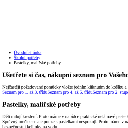
Úvodní stránka
Školní potřeby
Pastelky, malířské potřeby
Ušetřete si čas, nákupní seznam pro Vašeho
Nejčastěji požadované pomůcky vložte jedním kliknutím do košíku a u
Seznam pro 1. až 3. třídu
Seznam pro 4. až 5. třídu
Seznam pro 2. stup
Pastelky, malířské potřeby
Děti milují kreslení. Proto máme v nabídce praktické nelámavé paste
Správný umělec se ale pouze s pastelkami nespokojí. Proto máme v 
bezpečnostní kelímky na vodu.