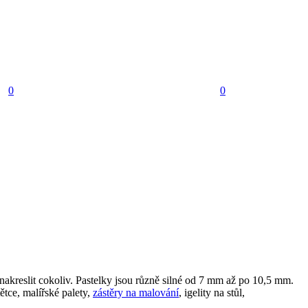
0
0
akreslit cokoliv. Pastelky jsou různě silné od 7 mm až po 10,5 mm.
ětce, malířské palety,
zástěry na malování
, igelity na stůl,