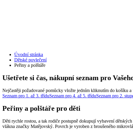
Úvodní stránka
Dětské povlečení
Peřiny a polštáře
Ušetřete si čas, nákupní seznam pro Vašeho
Nejčastěji požadované pomůcky vložte jedním kliknutím do košíku a u
Seznam pro 1. až 3. třídu
Seznam pro 4. až 5. třídu
Seznam pro 2. stup
Peřiny a polštáře pro děti
Děti rychle rostou, a tak rodiče postupně dokupují vybavení dětských 
vlákna značky Matějovský. Povrch je vyroben z broušeného mikrov