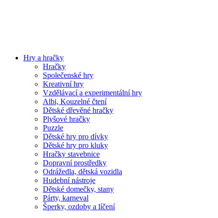
Hry a hračky
Hračky
Společenské hry
Kreativní hry
Vzdělávací a experimentální hry
Albi, Kouzelné čtení
Dětské dřevěné hračky
Plyšové hračky
Puzzle
Dětské hry pro dívky
Dětské hry pro kluky
Hračky stavebnice
Dopravní prostředky
Odrážedla, dětská vozidla
Hudební nástroje
Dětské domečky, stany
Párty, karneval
Šperky, ozdoby a líčení