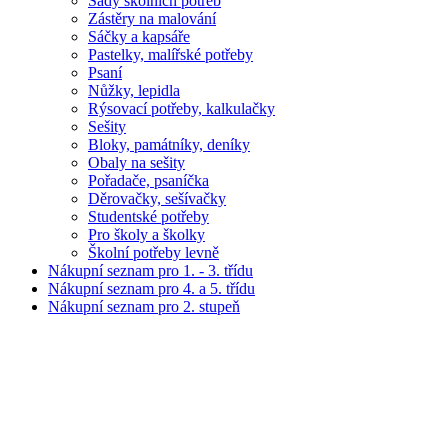
Sady školních potřeb
Zástěry na malování
Sáčky a kapsáře
Pastelky, malířské potřeby
Psaní
Nůžky, lepidla
Rýsovací potřeby, kalkulačky
Sešity
Bloky, památníky, deníky
Obaly na sešity
Pořadače, psaníčka
Děrovačky, sešívačky
Studentské potřeby
Pro školy a školky
Školní potřeby levně
Nákupní seznam pro 1. - 3. třídu
Nákupní seznam pro 4. a 5. třídu
Nákupní seznam pro 2. stupeň