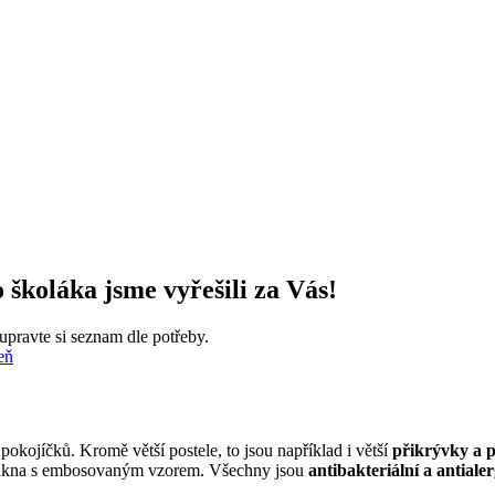
 školáka jsme vyřešili za Vás!
pravte si seznam dle potřeby.
eň
pokojíčků. Kromě větší postele, to jsou například i větší
přikrývky a p
lákna s embosovaným vzorem. Všechny jsou
antibakteriální a antiale