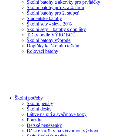
Školní batohy a aktovky pro prvňáčky
Školní batohy pro 3. a 4. třídu
Školní batohy pro 2. stupeň
Studentské batohy
Školní sety - sleva 20%
Školní sety – batohy s doplňky
Tašky podle VÝROBCŮ
Školní batohy výprodej
Doplňky ke školním taškám
Rolovací batohy
Školní potřeby
Školní penály
Školní desky
Láhve na pití a svačinové boxy
Pouzdra
Dětské peněženky
Dětské kufříky na výtvarnou výchovu