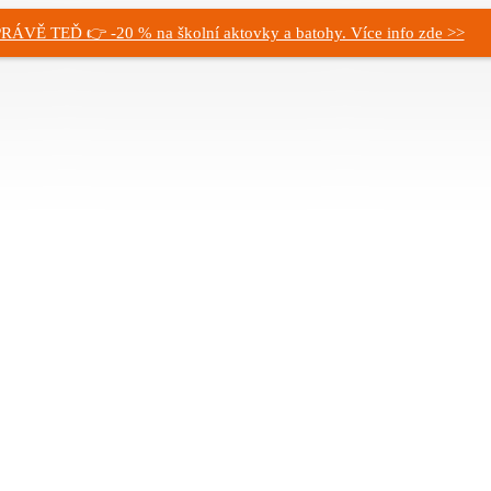
RÁVĚ TEĎ 👉 -20 % na školní aktovky a batohy. Více info zde >>