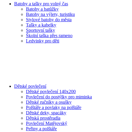
Batohy a tašky pro volný čas
Batohy a batůžky
Batohy na výlety, turistiku
Stylové batohy do města
Tašky a kabelky
Sportovní tašky
Školní taška přes rameno
Ledvinky pro děti
Dětské povlečení
Dětské povlečení 140x200
Povlečení do postýlky pro miminka
Dětské ručníky a osušky
Polštáře a povlaky na polštáře
Dětské deky, spacáky
Dětská prostěradla
Povlečení Matějovský
Peřiny a polštáře