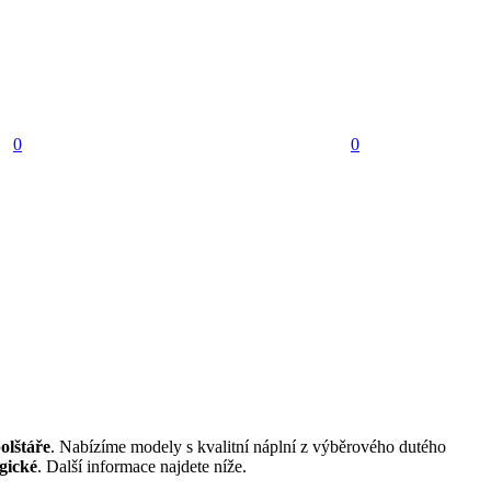
0
0
olštáře
. Nabízíme modely s kvalitní náplní z výběrového dutého
rgické
. Další informace najdete níže.