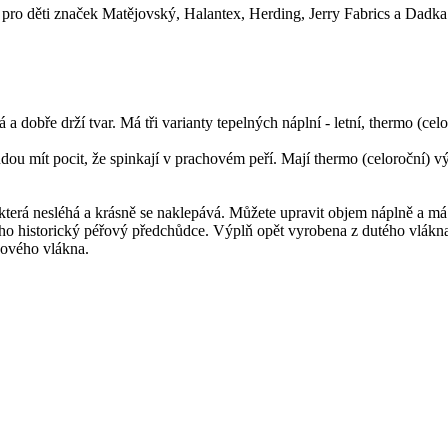
pro děti značek Matějovský, Halantex, Herding, Jerry Fabrics a Dadka
obře drží tvar. Má tři varianty tepelných náplní - letní, thermo (cel
 mít pocit, že spinkají v prachovém peří. Mají thermo (celoroční) vý
 nesléhá a krásně se naklepává. Můžete upravit objem náplně a má sn
 historický péřový předchůdce. Výplň opět vyrobena z dutého vlákna
jového vlákna.