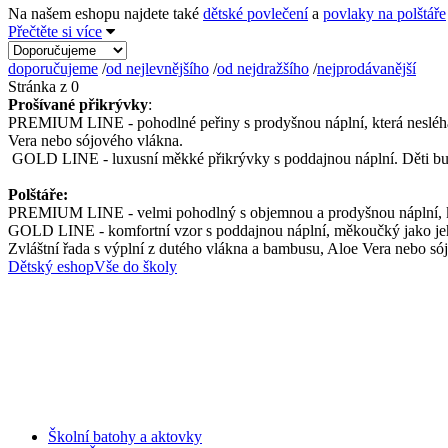
Na našem eshopu najdete také
dětské povlečení
a
povlaky na polštáře
Přečtěte si více
doporučujeme
/
od nejlevnějšího
/
od nejdražšího
/
nejprodávanější
Stránka z 0
Prošívané přikrývky
:
PREMIUM LINE - pohodlné peřiny s prodyšnou náplní, která nesléhá a d
Vera nebo sójového vlákna.
GOLD LINE - luxusní měkké přikrývky s poddajnou náplní. Děti budou
Polštáře:
PREMIUM LINE - velmi pohodlný s objemnou a prodyšnou náplní, která
GOLD LINE - komfortní vzor s poddajnou náplní, měkoučký jako jeho
Zvláštní řada s výplní z dutého vlákna a bambusu, Aloe Vera nebo só
Dětský eshop
Vše do školy
Školní batohy a aktovky