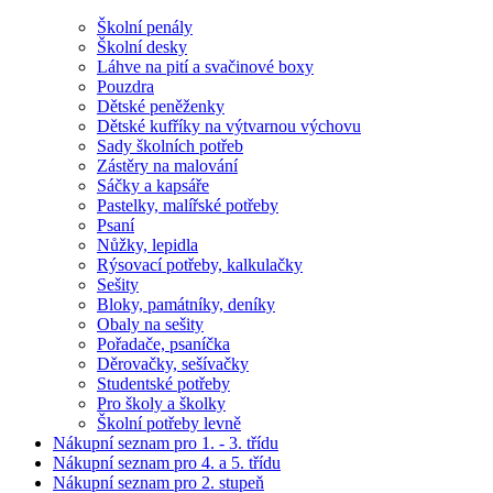
Školní penály
Školní desky
Láhve na pití a svačinové boxy
Pouzdra
Dětské peněženky
Dětské kufříky na výtvarnou výchovu
Sady školních potřeb
Zástěry na malování
Sáčky a kapsáře
Pastelky, malířské potřeby
Psaní
Nůžky, lepidla
Rýsovací potřeby, kalkulačky
Sešity
Bloky, památníky, deníky
Obaly na sešity
Pořadače, psaníčka
Děrovačky, sešívačky
Studentské potřeby
Pro školy a školky
Školní potřeby levně
Nákupní seznam pro 1. - 3. třídu
Nákupní seznam pro 4. a 5. třídu
Nákupní seznam pro 2. stupeň