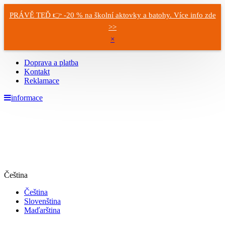
PRÁVĚ TEĎ 👉 -20 % na školní aktovky a batohy. Více info zde
>>
×
Doprava a platba
Kontakt
Reklamace
informace
Čeština
Čeština
Slovenština
Maďarština