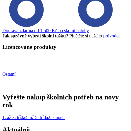
Doprava zdarma od 1 500 Kč na školní batohy
Jak správně vybrat školní tašku?
Přečtěte si našeho
průvodce
.
Licencované produkty
Ostatní
Vyřešte nákup školních potřeb na nový
rok
1. až 3. třída
4. až 5. třída
2. stupeň
Aktuálně