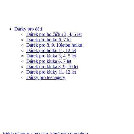
Dárky pro děti
Dárek pro holčičku 3, 4, 5 let
Dárek pro holku 6, 7 let
Dárek pro 8, 9, 10letou holku
Dárek pro holku 11, 12 let
Dárek pro kluka 3, 4, 5 let
Dárek pro kluka 6, 7 let
Dárek pro kluka 8, 9, 10 let
Dárek pro kluky 11, 12 let
Dárky pro teenagery
Video návody a recenze, které vám pomohou