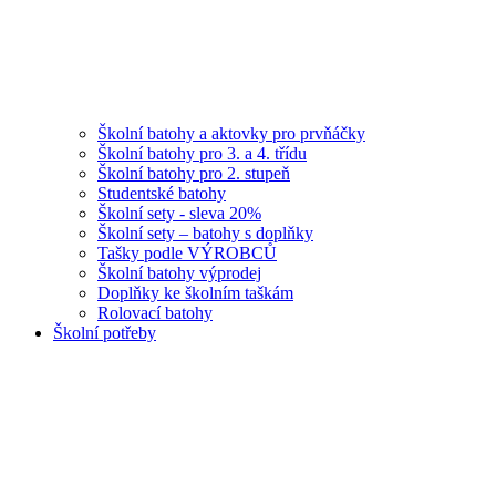
Školní batohy a aktovky pro prvňáčky
Školní batohy pro 3. a 4. třídu
Školní batohy pro 2. stupeň
Studentské batohy
Školní sety - sleva 20%
Školní sety – batohy s doplňky
Tašky podle VÝROBCŮ
Školní batohy výprodej
Doplňky ke školním taškám
Rolovací batohy
Školní potřeby