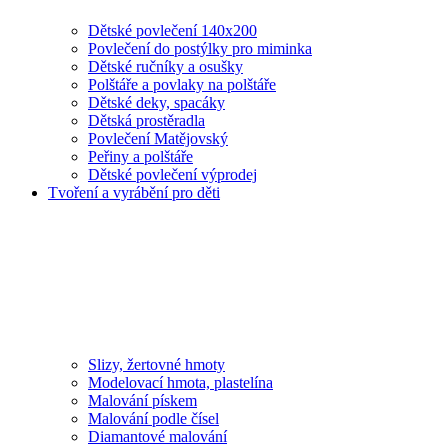
Dětské povlečení 140x200
Povlečení do postýlky pro miminka
Dětské ručníky a osušky
Polštáře a povlaky na polštáře
Dětské deky, spacáky
Dětská prostěradla
Povlečení Matějovský
Peřiny a polštáře
Dětské povlečení výprodej
Tvoření a vyrábění pro děti
Slizy, žertovné hmoty
Modelovací hmota, plastelína
Malování pískem
Malování podle čísel
Diamantové malování