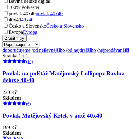
Bavlna deluxe digitál
100% Polyester
povlak 40x40
povlak 40x40
40x40
40x40
Česko a Slovensko
Česko a Slovensko
Evropa
Evropa
Zrušit filtry
doporučujeme
/
od nejlevnějšího
/
od nejdražšího
/
nejprodávanější
Stránka 1 z 1
(10)
Povlak na polštář Matějovský Lollipopz Bavlna
deluxe 40/40
230 Kč
Skladem
(6)
Povlak Matějovský Krtek v autě 40x40
199 Kč
Skladem
SLEVA