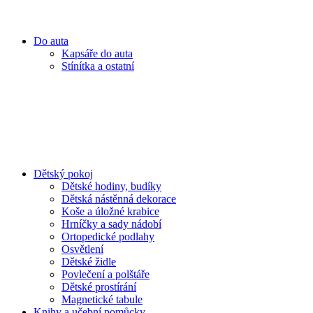
Do auta
Kapsáře do auta
Stínítka a ostatní
Dětský pokoj
Dětské hodiny, budíky
Dětská nástěnná dekorace
Koše a úložné krabice
Hrníčky a sady nádobí
Ortopedické podlahy
Osvětlení
Dětské židle
Povlečení a polštáře
Dětské prostírání
Magnetické tabule
Knihy a učební pomůcky