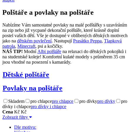
Polštáře a povlaky na polštáře
Nabízíme Vám samostatné povlaky
na malé polštářky s uzavíráním
na zip nebo již vycpané dekorační polštáře, které krásně doplní
postel vašich dětí. Vše je dostupné v oblíbených dětských motivech
jako na
dětském povlečení
. Nastupují
Prasátko Peppa
,
Tlapková
patrola
,
Minecraft
, psi a kočičky.
NÁŠ TIP!
Modní
Albi polštáře
na relaxaci do dětských pokojíků i
na studentské koleje! Komfortní kulaté modely s průměrem 35 cm
jsou vhodné na posezení s kamarády.
Dětské polštáře
Povlaky na polštáře
Skladem
pro chlapce
pro chlapce
pro dívky
pro dívky
pro
dívky i chlapce
pro dívky i chlapce
Cena
Kč
Kč
Zobrazit filtry
Dle motivu: