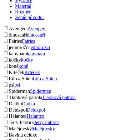
Výrobce
Materiál
Rozměr
Země původu:
Avengers
Avengers
dinosauři
dinosauři
Fairies
Fairies
jednorožci
jednorožci
kapybara
kapybara
kočky
kočky
koně
koně
Krteček
Krteček
Lilo a Stitch
Lilo a Stitch
psi
psi
Spiderman
Spiderman
Tlapková patrola
Tlapková patrola
Dadka
Dadka
Detexpol
Detexpol
Halantex
Halantex
Jerry Fabrics
Jerry Fabrics
Matějovský
Matějovský
Bavlna deluxe