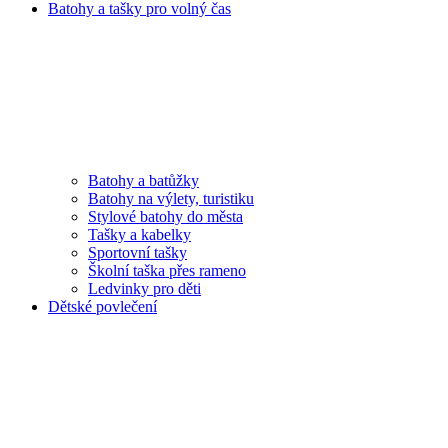
Batohy a tašky pro volný čas
Batohy a batůžky
Batohy na výlety, turistiku
Stylové batohy do města
Tašky a kabelky
Sportovní tašky
Školní taška přes rameno
Ledvinky pro děti
Dětské povlečení