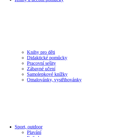
Knihy pro děti
Didaktické pomůcky
Pracovní sešity
Zábavné učení
Samolepkové knížky
Omalovánky, vystřihovánky
Sport, outdoor
Plavání