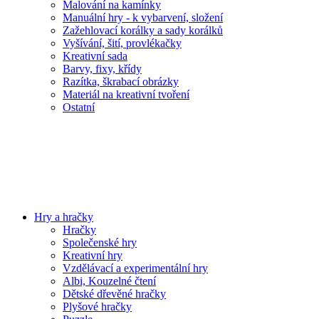
Malování na kamínky
Manuální hry - k vybarvení, složení
Zažehlovací korálky a sady korálků
Vyšívání, šití, provlékačky
Kreativní sada
Barvy, fixy, křídy
Razítka, škrabací obrázky
Materiál na kreativní tvoření
Ostatní
Hry a hračky
Hračky
Společenské hry
Kreativní hry
Vzdělávací a experimentální hry
Albi, Kouzelné čtení
Dětské dřevěné hračky
Plyšové hračky