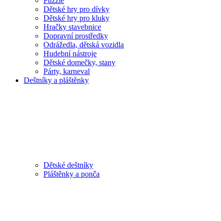
Puzzle
Dětské hry pro dívky
Dětské hry pro kluky
Hračky stavebnice
Dopravní prostředky
Odrážedla, dětská vozidla
Hudební nástroje
Dětské domečky, stany
Párty, karneval
Deštníky a pláštěnky
Dětské deštníky
Pláštěnky a ponča