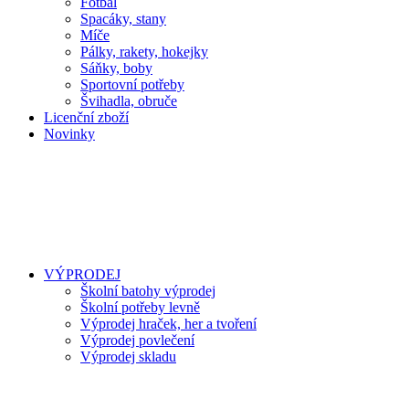
Fotbal
Spacáky, stany
Míče
Pálky, rakety, hokejky
Sáňky, boby
Sportovní potřeby
Švihadla, obruče
Licenční zboží
Novinky
VÝPRODEJ
Školní batohy výprodej
Školní potřeby levně
Výprodej hraček, her a tvoření
Výprodej povlečení
Výprodej skladu