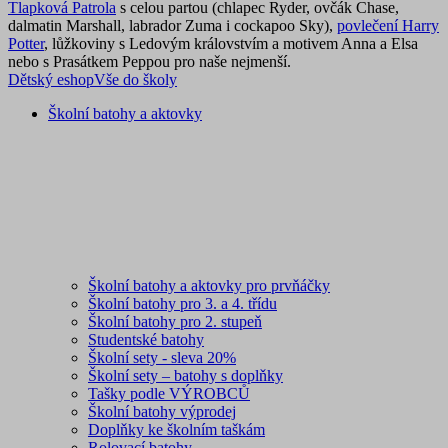
Tlapková Patrola
s celou partou (chlapec Ryder, ovčák Chase,
dalmatin Marshall, labrador Zuma i cockapoo Sky),
povlečení Harry
Potter
, lůžkoviny s Ledovým královstvím a motivem Anna a Elsa
nebo s Prasátkem Peppou pro naše nejmenší.
Dětský eshop
Vše do školy
Školní batohy a aktovky
Školní batohy a aktovky pro prvňáčky
Školní batohy pro 3. a 4. třídu
Školní batohy pro 2. stupeň
Studentské batohy
Školní sety - sleva 20%
Školní sety – batohy s doplňky
Tašky podle VÝROBCŮ
Školní batohy výprodej
Doplňky ke školním taškám
Rolovací batohy