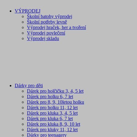
VÝPRODEJ
Školní batohy výprodej
Školní potřeby levně
Výprodej hraček, her a tvoření
Výprodej povlečení
Výprodej skladu
Dárky pro děti
Dárek pro holčičku 3, 4, 5 let
Dárek pro holku 6, 7 let
Dárek pro 8, 9, 10letou holku
Dárek pro holku 11, 12 let
Dárek pro kluka 3, 4, 5 let
Dárek pro kluka 6, 7 let
Dárek pro kluka 8, 9, 10 let
Dárek pro kluky 11, 12 let
Dárky pro teenagery