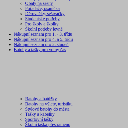
Obaly na sešity
Pořadače, psaníčka
Děrovačky, sešívačky
Studentské potřeby
Pro školy a školky
Školní potřeby levně
Nákupní seznam pro 1. - 3. třídu
Nákupní seznam pro 4. a 5. třídu
Nákupní seznam pro 2. stupeň
Batohy a tašky pro volný čas
Batohy a batůžky
Batohy na výlety, turistiku
Stylové batohy do města
Tašky a kabelky
Sportovní tašky
Školní taška přes rameno