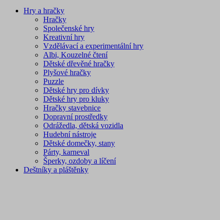
Hry a hračky
Hračky
Společenské hry
Kreativní hry
Vzdělávací a experimentální hry
Albi, Kouzelné čtení
Dětské dřevěné hračky
Plyšové hračky
Puzzle
Dětské hry pro dívky
Dětské hry pro kluky
Hračky stavebnice
Dopravní prostředky
Odrážedla, dětská vozidla
Hudební nástroje
Dětské domečky, stany
Párty, karneval
Šperky, ozdoby a líčení
Deštníky a pláštěnky