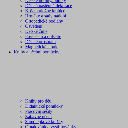
Dětské hodiny, budíky
Dětská nástěnná dekorace
Koše a úložné krabice
Hrníčky a sady nádobí
Ortopedické podlahy
Osvětlení
Dětské židle
Povlečení a polštáře
Dětské prostírání
Magnetické tabule
Knihy a učební pomůcky
Knihy pro děti
Didaktické pomůcky
Pracovní sešity
Zábavné učení
Samolepkové knížky
Omalovánky, vystřihovánky