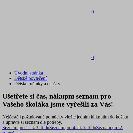
0
0
Úvodní stránka
Dětské povlečení
Dětské ručníky a osušky
Ušetřete si čas, nákupní seznam pro
Vašeho školáka jsme vyřešili za Vás!
Nejčastěji požadované pomůcky vložte jedním kliknutím do košíku
a upravte si seznam dle potřeby.
Seznam pro 1. až 3. třídu
Seznam pro 4. až 5. třídu
Seznam pro 2.
stupeň