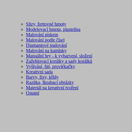
Slizy, žertovné hmoty
Modelovací hmota, plastelína
Malování pískem
Malování podle čísel
Diamantové malování
Malování na kamínky
Manuální hry - k vybarvení, složení
Zažehlovací korálky a sady korálků
Vyšívání, šití, provlékačky
Kreativní sada
Barvy, fixy, křídy
Razítka, škrabací obrázky
Materiál na kreativní tvoření
Ostatní