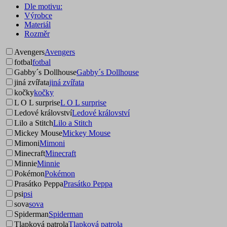
Dle motivu:
Výrobce
Materiál
Rozměr
Avengers
Avengers
fotbal
fotbal
Gabby´s Dollhouse
Gabby´s Dollhouse
jiná zvířata
jiná zvířata
kočky
kočky
L O L surprise
L O L surprise
Ledové království
Ledové království
Lilo a Stitch
Lilo a Stitch
Mickey Mouse
Mickey Mouse
Mimoni
Mimoni
Minecraft
Minecraft
Minnie
Minnie
Pokémon
Pokémon
Prasátko Peppa
Prasátko Peppa
psi
psi
sova
sova
Spiderman
Spiderman
Tlapková patrola
Tlapková patrola