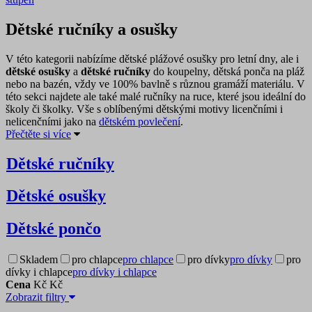
Dětské ručníky a osušky
V této kategorii nabízíme dětské plážové osušky
pro letní dny, ale i
dětské osušky
a
dětské ručníky
do koupelny, dětská ponča na pláž
nebo na bazén, vždy ve 100% bavlně s různou gramáží materiálu. V
této sekci najdete ale také malé ručníky na ruce, které jsou ideální do
školy či školky. Vše s oblíbenými dětskými motivy licenčními i
nelicenčními jako na
dětském povlečení
.
Přečtěte si více
Dětské ručníky
Dětské osušky
Dětské pončo
Skladem
pro chlapce
pro chlapce
pro dívky
pro dívky
pro
dívky i chlapce
pro dívky i chlapce
Cena
Kč
Kč
Zobrazit filtry