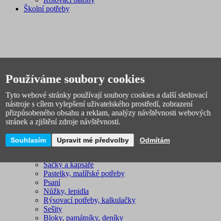
Školní potřeby
Používáme soubory cookies
Školní penály
Tyto webové stránky používají soubory cookies a další sledovací
Školní desky
nástroje s cílem vylepšení uživatelského prostředí, zobrazení
Láhve na pití a svačinové boxy
přizpůsobeného obsahu a reklam, analýzy návštěvnosti webových
Pouzdra
stránek a zjištění zdroje návštěvnosti.
Dětské peněženky
Dětské kufříky na výtvarnou výchovu
Souhlasím
Upravit mé předvolby
Odmítám
Sady školních potřeb
Zástěry na malování
Sáčky a kapsáře
Pastelky, malířské potřeby
Psaní
Nůžky, lepidla
Rýsovací potřeby, kalkulačky
Sešity
Bloky, památníky, deníky