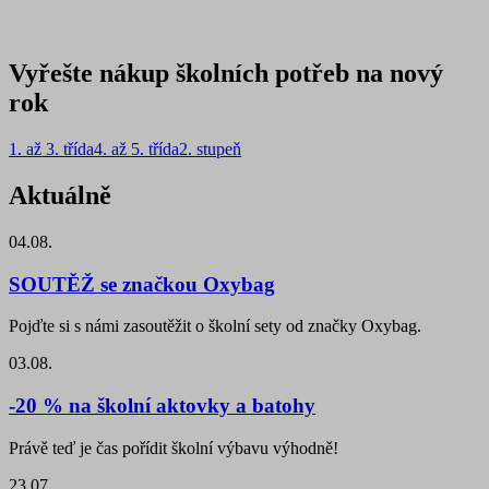
Vyřešte nákup školních potřeb na nový
rok
1. až 3. třída
4. až 5. třída
2. stupeň
Aktuálně
04.08.
SOUTĚŽ se značkou Oxybag
Pojďte si s námi zasoutěžit o školní sety od značky Oxybag.
03.08.
-20 % na školní aktovky a batohy
Právě teď je čas pořídit školní výbavu výhodně!
23.07.