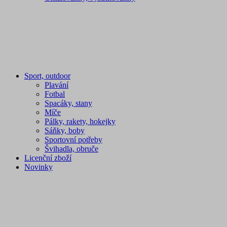
Sport, outdoor
Plavání
Fotbal
Spacáky, stany
Míče
Pálky, rakety, hokejky
Sáňky, boby
Sportovní potřeby
Švihadla, obruče
Licenční zboží
Novinky