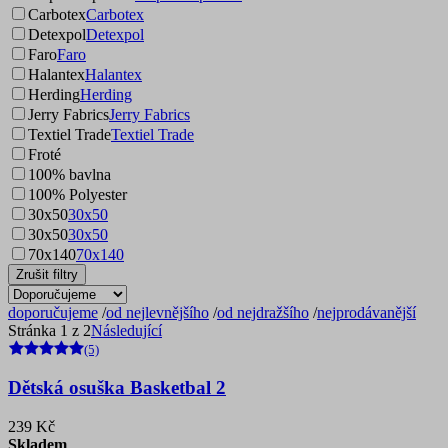
Carbotex
Carbotex
Detexpol
Detexpol
Faro
Faro
Halantex
Halantex
Herding
Herding
Jerry Fabrics
Jerry Fabrics
Textiel Trade
Textiel Trade
Froté
100% bavlna
100% Polyester
30x50
30x50
30x50
30x50
70x140
70x140
Zrušit filtry
doporučujeme
/
od nejlevnějšího
/
od nejdražšího
/
nejprodávanější
Stránka 1 z 2
Následující
(5)
Dětská osuška Basketbal 2
239 Kč
Skladem