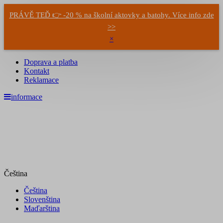
PRÁVĚ TEĎ 👉 -20 % na školní aktovky a batohy. Více info zde
>>
×
Doprava a platba
Kontakt
Reklamace
informace
Čeština
Čeština
Slovenština
Maďarština