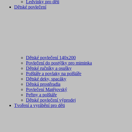
Ledvinky pro děti
Dětské povlečení
Dětské povlečení 140x200
Povlečení do postýlky pro miminka
Dětské ručníky a osušky
Polštáře a povlaky na polštáře
Dětské deky, spacáky
Dětská prostěradla
Povlečení Matějovský
Peřiny a polštáře
Dětské povlečení výprodej
Tvoření a vyrábění pro děti