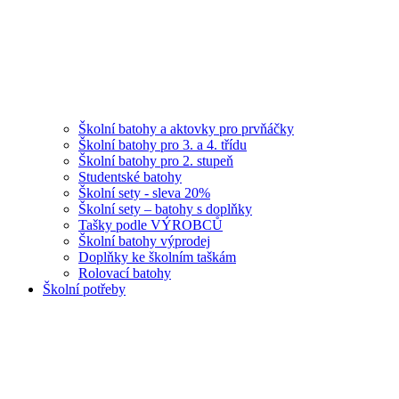
Školní batohy a aktovky pro prvňáčky
Školní batohy pro 3. a 4. třídu
Školní batohy pro 2. stupeň
Studentské batohy
Školní sety - sleva 20%
Školní sety – batohy s doplňky
Tašky podle VÝROBCŮ
Školní batohy výprodej
Doplňky ke školním taškám
Rolovací batohy
Školní potřeby