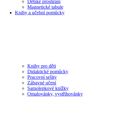
Dětské prostírání
Magnetické tabule
Knihy a učební pomůcky
Knihy pro děti
Didaktické pomůcky
Pracovní sešity
Zábavné učení
Samolepkové knížky
Omalovánky, vystřihovánky