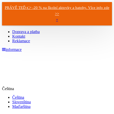
PRÁVĚ TEĎ 👉 -20 % na školní aktovky a batohy. Více info zde
>>
×
Doprava a platba
Kontakt
Reklamace
informace
Čeština
Čeština
Slovenština
Maďarština