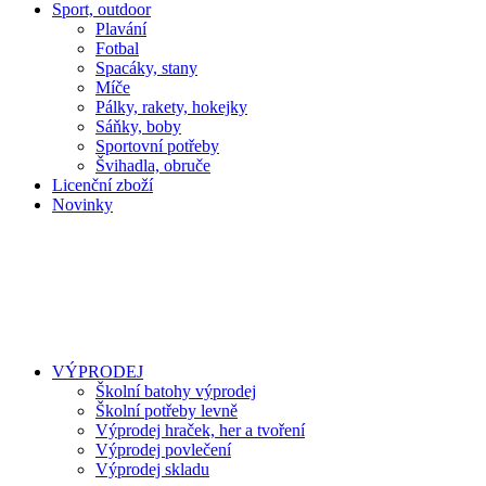
Sport, outdoor
Plavání
Fotbal
Spacáky, stany
Míče
Pálky, rakety, hokejky
Sáňky, boby
Sportovní potřeby
Švihadla, obruče
Licenční zboží
Novinky
VÝPRODEJ
Školní batohy výprodej
Školní potřeby levně
Výprodej hraček, her a tvoření
Výprodej povlečení
Výprodej skladu