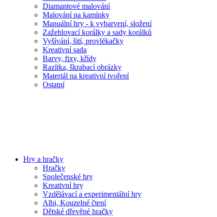
Diamantové malování
Malování na kamínky
Manuální hry - k vybarvení, složení
Zažehlovací korálky a sady korálků
Vyšívání, šití, provlékačky
Kreativní sada
Barvy, fixy, křídy
Razítka, škrabací obrázky
Materiál na kreativní tvoření
Ostatní
Hry a hračky
Hračky
Společenské hry
Kreativní hry
Vzdělávací a experimentální hry
Albi, Kouzelné čtení
Dětské dřevěné hračky