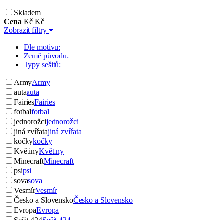
Skladem
Cena
Kč
Kč
Zobrazit filtry
Dle motivu:
Země původu:
Typy sešitů:
Army
Army
auta
auta
Fairies
Fairies
fotbal
fotbal
jednorožci
jednorožci
jiná zvířata
jiná zvířata
kočky
kočky
Květiny
Květiny
Minecraft
Minecraft
psi
psi
sova
sova
Vesmír
Vesmír
Česko a Slovensko
Česko a Slovensko
Evropa
Evropa
Sešit 424
Sešit 424