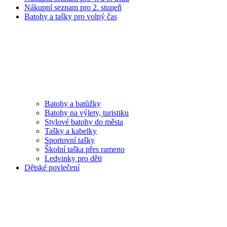
Nákupní seznam pro 2. stupeň
Batohy a tašky pro volný čas
Batohy a batůžky
Batohy na výlety, turistiku
Stylové batohy do města
Tašky a kabelky
Sportovní tašky
Školní taška přes rameno
Ledvinky pro děti
Dětské povlečení