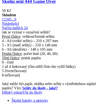
Školní sešit 444 Game Over
59 Kč
Skladem
1
2
3
4
5
...
9
Následující
Načíst dalších 24
Jak se vyznat v označení sešitů?
První číslice
: velikost/formát sešitu:
4 - A4 (velké sešity) – 210 x 297 mm
5 - A5 (malé sešity) – 210 x 148 mm
6 - A6 (deníček) – 148 x 105 mm
Druhá číslice
: počet listů (20, 40, 60)
Třetí číslice
: potisk papíru
0 - čistý
1 až 4 linkovaný (čím nižší číslo tím vyšší řádky)
5 čtverečkovaný
8 tečkovaný
Jaký může být papír, obálka nebo sešity s výměnitelnou náplní
papíru? Více
Sešity do školy - jaké?
Dětský eshop
Vše do školy
Školní batohy a aktovky