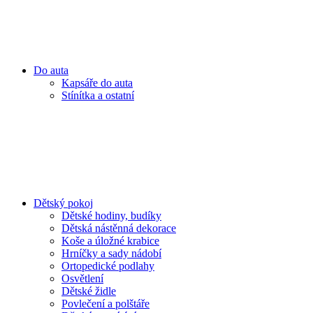
Do auta
Kapsáře do auta
Stínítka a ostatní
Dětský pokoj
Dětské hodiny, budíky
Dětská nástěnná dekorace
Koše a úložné krabice
Hrníčky a sady nádobí
Ortopedické podlahy
Osvětlení
Dětské židle
Povlečení a polštáře