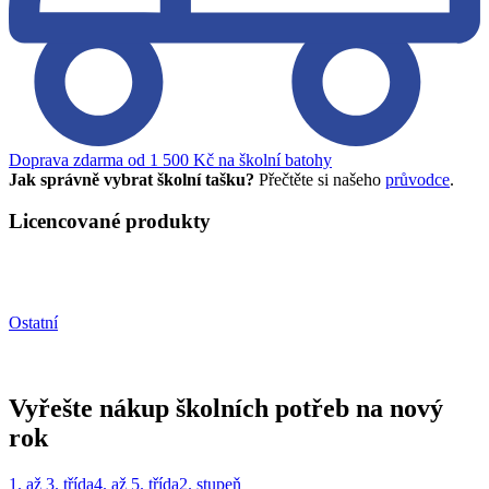
Doprava zdarma od 1 500 Kč na školní batohy
Jak správně vybrat školní tašku?
Přečtěte si našeho
průvodce
.
Licencované produkty
Ostatní
Vyřešte nákup školních potřeb na nový
rok
1. až 3. třída
4. až 5. třída
2. stupeň