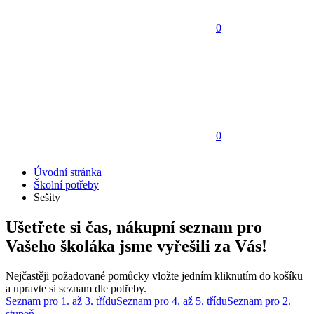
0
0
Úvodní stránka
Školní potřeby
Sešity
Ušetřete si čas, nákupní seznam pro
Vašeho školáka jsme vyřešili za Vás!
Nejčastěji požadované pomůcky vložte jedním kliknutím do košíku
a upravte si seznam dle potřeby.
Seznam pro 1. až 3. třídu
Seznam pro 4. až 5. třídu
Seznam pro 2.
stupeň