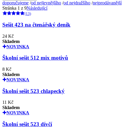
doporučujeme
/
od nejlevnějšího
/
od nejdražšího
/
nejprodávanější
Stránka 1 z 9
Následující
(13)
Sešit 423 na čtenářský deník
24 Kč
Skladem
NOVINKA
Školní sešit 512 mix motivů
8 Kč
Skladem
NOVINKA
Školní sešit 523 chlapecký
11 Kč
Skladem
NOVINKA
Školní sešit 523 dívčí