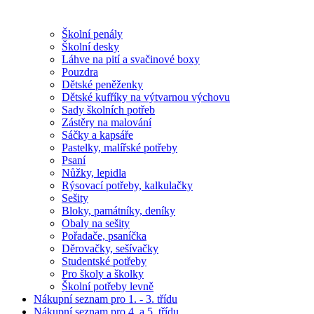
Školní penály
Školní desky
Láhve na pití a svačinové boxy
Pouzdra
Dětské peněženky
Dětské kufříky na výtvarnou výchovu
Sady školních potřeb
Zástěry na malování
Sáčky a kapsáře
Pastelky, malířské potřeby
Psaní
Nůžky, lepidla
Rýsovací potřeby, kalkulačky
Sešity
Bloky, památníky, deníky
Obaly na sešity
Pořadače, psaníčka
Děrovačky, sešívačky
Studentské potřeby
Pro školy a školky
Školní potřeby levně
Nákupní seznam pro 1. - 3. třídu
Nákupní seznam pro 4. a 5. třídu