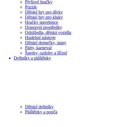
Plyšové hračky
Puzzle
Dětské hry pro dívky
Dětské hry pro kluky
Hračky stavebnice
Dopravní prostředky
Odrážedla, dětská vozidla
Hudební nástroje
Dětské domečky, stany
Párty, karneval
Šperky, ozdoby a líčení
Deštníky a pláštěnky
Dětské deštníky
Pláštěnky a ponča