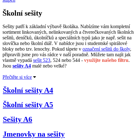
Školní sešity
Sešity patří k základní výbavě školáka. Nabízíme vám kompletní
sortiment linkovaných, nelinkovaných a čtverečkovaných školních
sešitů, deníčků, úkolníčků a speciálních typů jako je např. sešit na
slovíčka nebo školní diář. V nabídce jsou i studentské spirálové
bloky nebo tzv. lenochy. Pokud tápete v
označení sešitů do školy
,
připravili jsme pro vás rádce v naší poradně. Můžete tam najít jak
vlastně vypadá
sešit 523
, 524 nebo 544 -
využijte našeho filtru
.
Jsou
sešity A4
malé nebo velké?
Přečtěte si více
Školní sešity A4
Školní sešity A5
Sešity A6
Jmenovky na sešity