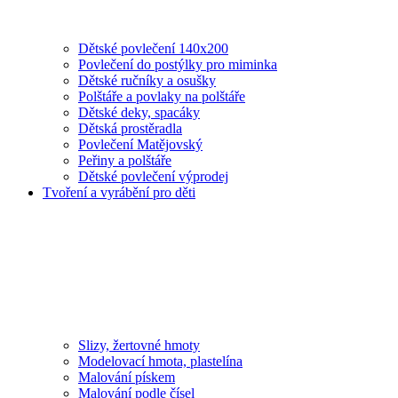
Dětské povlečení 140x200
Povlečení do postýlky pro miminka
Dětské ručníky a osušky
Polštáře a povlaky na polštáře
Dětské deky, spacáky
Dětská prostěradla
Povlečení Matějovský
Peřiny a polštáře
Dětské povlečení výprodej
Tvoření a vyrábění pro děti
Slizy, žertovné hmoty
Modelovací hmota, plastelína
Malování pískem
Malování podle čísel