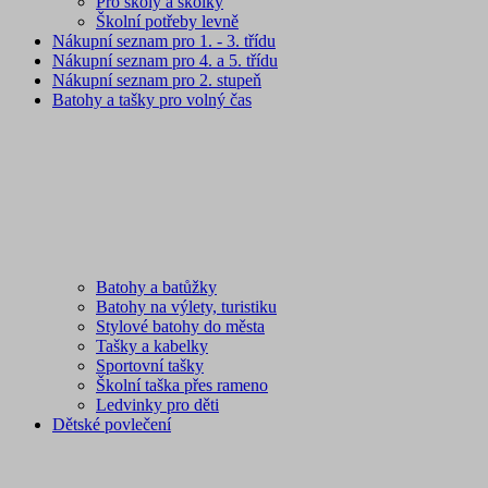
Pro školy a školky
Školní potřeby levně
Nákupní seznam pro 1. - 3. třídu
Nákupní seznam pro 4. a 5. třídu
Nákupní seznam pro 2. stupeň
Batohy a tašky pro volný čas
Batohy a batůžky
Batohy na výlety, turistiku
Stylové batohy do města
Tašky a kabelky
Sportovní tašky
Školní taška přes rameno
Ledvinky pro děti
Dětské povlečení