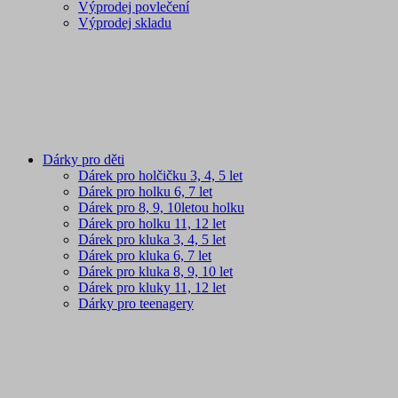
Výprodej povlečení
Výprodej skladu
Dárky pro děti
Dárek pro holčičku 3, 4, 5 let
Dárek pro holku 6, 7 let
Dárek pro 8, 9, 10letou holku
Dárek pro holku 11, 12 let
Dárek pro kluka 3, 4, 5 let
Dárek pro kluka 6, 7 let
Dárek pro kluka 8, 9, 10 let
Dárek pro kluky 11, 12 let
Dárky pro teenagery