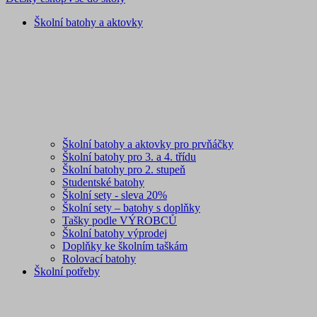
Školní batohy a aktovky
Školní batohy a aktovky pro prvňáčky
Školní batohy pro 3. a 4. třídu
Školní batohy pro 2. stupeň
Studentské batohy
Školní sety - sleva 20%
Školní sety – batohy s doplňky
Tašky podle VÝROBCŮ
Školní batohy výprodej
Doplňky ke školním taškám
Rolovací batohy
Školní potřeby