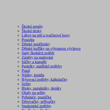
Školní penály
Školní desky
Láhve na pití a svačinové boxy
Pouzdra
Dětské peněženky
Dětské kufříky na výtvarnou výchovu
Sady školních potřeb
Zástěry na malování
Sáčky a kapsáře
Pastelky, malířské potřeby
Psaní
Nůžky, lepidla
Rýsovací potřeby, kalkulačky
Sešity
Bloky, památníky, deníky
Obaly na sešity
Pořadače, psaníčka
Děrovačky, sešívačky
Studentské potřeby