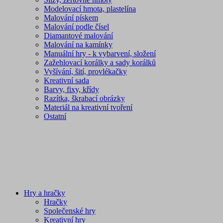
Modelovací hmota, plastelína
Malování pískem
Malování podle čísel
Diamantové malování
Malování na kamínky
Manuální hry - k vybarvení, složení
Zažehlovací korálky a sady korálků
Vyšívání, šití, provlékačky
Kreativní sada
Barvy, fixy, křídy
Razítka, škrabací obrázky
Materiál na kreativní tvoření
Ostatní
Hry a hračky
Hračky
Společenské hry
Kreativní hry