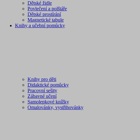
Dětské židle
Povlečení a polštáře
Dětské prostírání
Magnetické tabule
Knihy a učební pomůcky
Knihy pro děti
Didaktické pomůcky
Pracovní sešity
Zábavné učení
Samolepkové knížky
Omalovánky, vystřihovánky