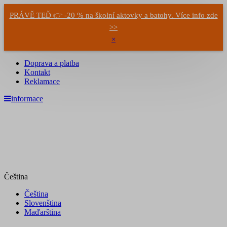
PRÁVĚ TEĎ 👉 -20 % na školní aktovky a batohy. Více info zde
>>
×
Doprava a platba
Kontakt
Reklamace
informace
Čeština
Čeština
Slovenština
Maďarština