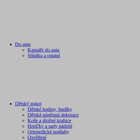
Do auta
Kapsáře do auta
Stínítka a ostatní
Dětský pokoj
Dětské hodiny, budíky
Dětská nástěnná dekorace
Koše a úložné krabice
Hrníčky a sady nádobí
Ortopedické podlahy
Osvětlení