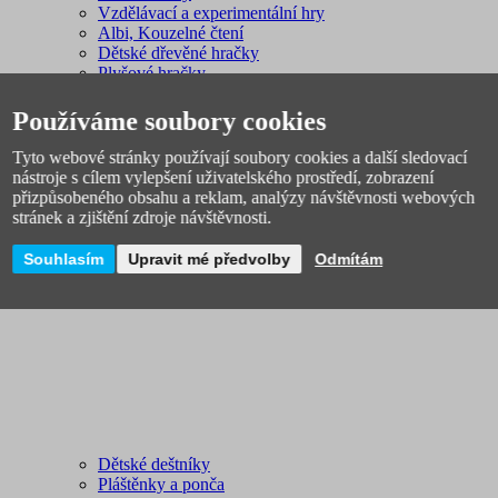
Vzdělávací a experimentální hry
Albi, Kouzelné čtení
Dětské dřevěné hračky
Plyšové hračky
Puzzle
Dětské hry pro dívky
Používáme soubory cookies
Dětské hry pro kluky
Hračky stavebnice
Tyto webové stránky používají soubory cookies a další sledovací
Dopravní prostředky
nástroje s cílem vylepšení uživatelského prostředí, zobrazení
Odrážedla, dětská vozidla
přizpůsobeného obsahu a reklam, analýzy návštěvnosti webových
Hudební nástroje
stránek a zjištění zdroje návštěvnosti.
Dětské domečky, stany
Párty, karneval
Souhlasím
Upravit mé předvolby
Odmítám
Deštníky a pláštěnky
Dětské deštníky
Pláštěnky a ponča