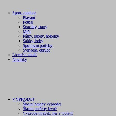
Sport, outdoor
Plavání
Fotbal
Spacáky, stany
Míče
Pálky, rakety, hokejky
Sáňky, boby
Sportovní potřeby
Švihadla, obruče
Licenční zboží
Novinky
VÝPRODEJ
Školní batohy výprodej
Školní potřeby levně
Výprodej hraček, her a tvoření