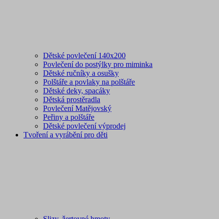
Dětské povlečení 140x200
Povlečení do postýlky pro miminka
Dětské ručníky a osušky
Polštáře a povlaky na polštáře
Dětské deky, spacáky
Dětská prostěradla
Povlečení Matějovský
Peřiny a polštáře
Dětské povlečení výprodej
Tvoření a vyrábění pro děti
Slizy, žertovné hmoty