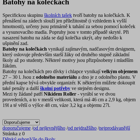
Batohy na kolečkách
Specifickou skupinu
školních tašek
tvoří batohy na kolečkách. K
přenášení na zádech slouží jen příležitostně (i vzhledem k vyšší
hmotnosti), určeny jsou primárně k tahání za sebou pomocí koleček
a vysunovacího madla. Popruhy jsou v tomto případě skryté. Při
nasazení batohu na záda se dají kolečka ukrýt, aby nedošlo k
ušpinění zad.
Batohy na kolečkách
vynikají zajímavým, nadčasovým designem,
který oslovuje především starší žáky od druhého stupně základní
školy až po studenty. Některé motivy jsou přizpůsobeny i mladším
žákům.
Batohy na kolečkách pro dívky i chlapce vynikají
velkým objemem
27 – 30 l. Jsou z
odolného materiálu
a dno je z odolného plastu. V
přední kapse bývá obvykle organizér. K některým můžete dokoupit
také penály a další
školní potřeby
ve stejném designu.
Mezi ty žádané patří
Nikidem Roller
- vyrábí se ve dvou
provedeních, a to v menší velikosti, která má 46 cm a 2,9 kg, objem
19l a té větší o výšce 48 cm, váze 3,2 kg a objemu 27l.
doporučujeme
/
od nejlevnějšího
/
od nejdražšího
/
nejprodávanější
Stránka z 0
Dětský eshop
Vše do školy