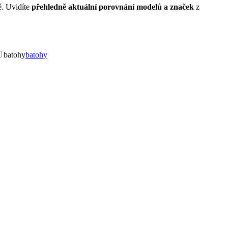
ě. Uvidíte
přehledně aktuální porovnání modelů a značek
z
batohy
batohy