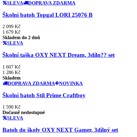
SLEVA
DOPRAVA ZDARMA
Školní batoh Topgal LORI 25076 B
2 099 Kč
1 679 Kč
Skladem do 2 dnů
SLEVA
Školní taška OXY NEXT Dream, 3díln?? set
1 607 Kč
1 286 Kč
Skladem
DOPRAVA ZDARMA
NOVINKA
Školní batoh Stil Prime Craftboy
1 590 Kč
Dočasně nedostupné
SLEVA
Batoh do školy OXY NEXT Gamer, 3dílný set