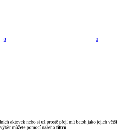
0
0
ích aktovek nebo si už prostě přejí mít batoh jako jejich větší
it výběr můžete pomocí našeho
filtru
.