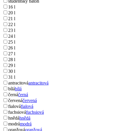
studentský batoh
16 l
20 l
21 l
22 l
23 l
24 l
25 l
26 l
27 l
28 l
29 l
30 l
31 l
antracitová
antracitová
bílá
bílá
černá
černá
červená
červená
fialová
fialová
fuchsiová
fuchsiová
hnědá
hnědá
modrá
modrá
oranžová
oranžová