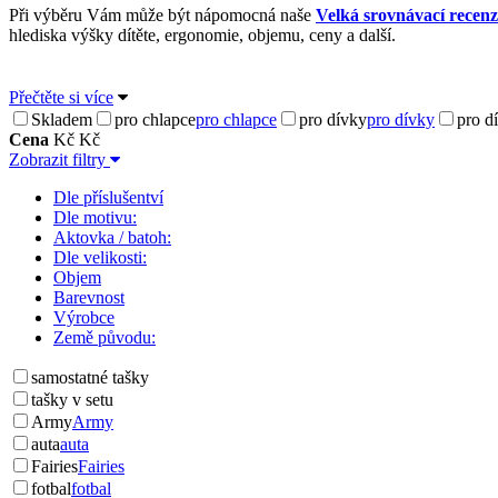
Při výběru Vám může být nápomocná naše
Velká srovnávací recenze
hlediska výšky dítěte, ergonomie, objemu, ceny a další.
Přečtěte si více
Skladem
pro chlapce
pro chlapce
pro dívky
pro dívky
pro d
Cena
Kč
Kč
Zobrazit filtry
Dle příslušentví
Dle motivu:
Aktovka / batoh:
Dle velikosti:
Objem
Barevnost
Výrobce
Země původu:
samostatné tašky
tašky v setu
Army
Army
auta
auta
Fairies
Fairies
fotbal
fotbal