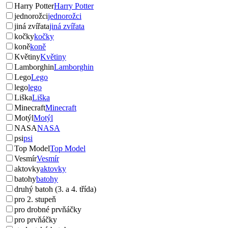
Harry Potter
Harry Potter
jednorožci
jednorožci
jiná zvířata
jiná zvířata
kočky
kočky
koně
koně
Květiny
Květiny
Lamborghin
Lamborghin
Lego
Lego
lego
lego
Liška
Liška
Minecraft
Minecraft
Motýl
Motýl
NASA
NASA
psi
psi
Top Model
Top Model
Vesmír
Vesmír
aktovky
aktovky
batohy
batohy
druhý batoh (3. a 4. třída)
pro 2. stupeň
pro drobné prvňáčky
pro prvňáčky