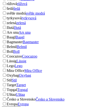
růžová
růžová
šedá
šedá
světle modrá
světle modrá
tyrkysová
tyrkysová
zelená
zelená
žlutá
žlutá
Ars una
Ars una
Baagl
Baagl
Bagmaster
Bagmaster
Belmil
Belmil
Boll
Boll
Coocazoo
Coocazoo
Lässig
Lässig
Lego
Lego
Mira Office
Mira Office
Oxybag
Oxybag
Stil
Stil
Target
Target
Topgal
Topgal
Ulitaa
Ulitaa
Česko a Slovensko
Česko a Slovensko
Evropa
Evropa