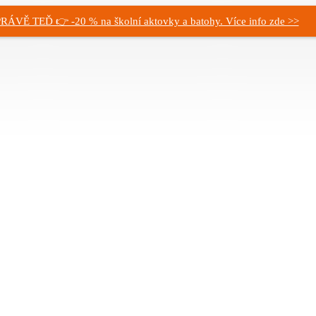
RÁVĚ TEĎ 👉 -20 % na školní aktovky a batohy. Více info zde >>