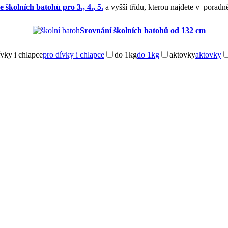
 školních batohů pro 3., 4., 5.
a vyšší třídu, kterou najdete v poradn
Srovnání školních batohů od 132 cm
ívky i chlapce
pro dívky i chlapce
do 1kg
do 1kg
aktovky
aktovky