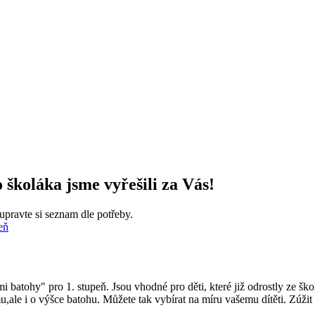
 školáka jsme vyřešili za Vás!
pravte si seznam dle potřeby.
eň
batohy" pro 1. stupeň. Jsou vhodné pro děti, které již odrostly ze školn
,ale i o výšce batohu. Můžete tak vybírat na míru vašemu dítěti. Zúž