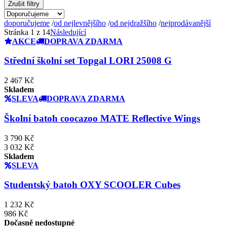
Zrušit filtry
doporučujeme
/
od nejlevnějšího
/
od nejdražšího
/
nejprodávanější
Stránka 1 z 14
Následující
AKCE
DOPRAVA ZDARMA
Střední školní set Topgal LORI 25008 G
2 467 Kč
Skladem
SLEVA
DOPRAVA ZDARMA
Školní batoh coocazoo MATE Reflective Wings
3 790 Kč
3 032 Kč
Skladem
SLEVA
Studentský batoh OXY SCOOLER Cubes
1 232 Kč
986 Kč
Dočasně nedostupné