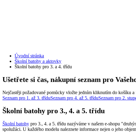
Úvodní stránka
Školní batohy a aktovky
Školní batohy pro 3. a 4. třídu
Ušetřete si čas, nákupní seznam pro Vašeho
Nejčastěji požadované pomůcky vložte jedním kliknutím do košíku a u
Seznam pro 1. až 3. třídu
Seznam pro 4. až 5. třídu
Seznam pro 2. stup
Školní batohy pro 3., 4. a 5. třídu
Školní batohy
pro 3., 4. a 5. třídu nazýváme v našem e-shopu "druhými 
spolužáci. U každého modelu naleznete informace nejen o jeho objemu