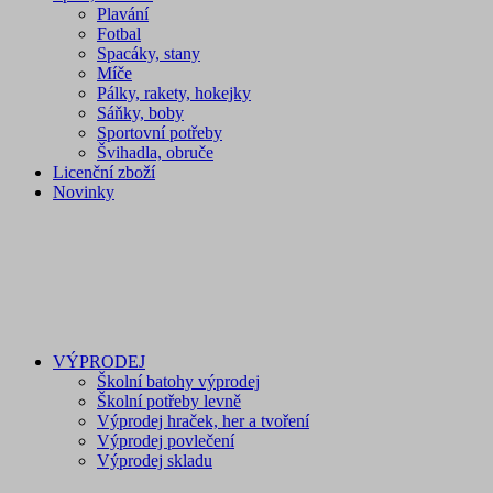
Plavání
Fotbal
Spacáky, stany
Míče
Pálky, rakety, hokejky
Sáňky, boby
Sportovní potřeby
Švihadla, obruče
Licenční zboží
Novinky
VÝPRODEJ
Školní batohy výprodej
Školní potřeby levně
Výprodej hraček, her a tvoření
Výprodej povlečení
Výprodej skladu