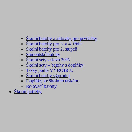
Školní batohy a aktovky pro prvňáčky
Školní batohy pro 3. a 4. třídu
Školní batohy pro 2. stupeň
Studentské batohy
Školní sety - sleva 20%
Školní sety – batohy s doplňky
Tašky podle VÝROBCŮ
Školní batohy výprodej
Doplňky ke školním taškám
Rolovací batohy
Školní potřeby