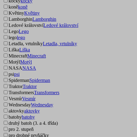
kočky
kočky
koně
koně
Květiny
Květiny
Lamborghin
Lamborghin
Ledové království
Ledové království
Lego
Lego
lego
lego
Letadla, vrtulníky
Letadla, vrtulníky
Liška
Liška
Minecraft
Minecraft
Motýl
Motýl
NASA
NASA
psi
psi
Spiderman
Spiderman
Traktor
Traktor
Transformers
Transformers
Vesmír
Vesmír
Wednesday
Wednesday
aktovky
aktovky
batohy
batohy
druhý batoh (3. a 4. třída)
pro 2. stupeň
pro drobné prvňáčky