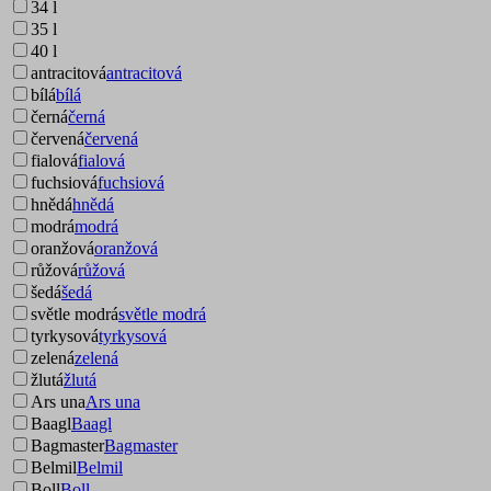
34 l
35 l
40 l
antracitová
antracitová
bílá
bílá
černá
černá
červená
červená
fialová
fialová
fuchsiová
fuchsiová
hnědá
hnědá
modrá
modrá
oranžová
oranžová
růžová
růžová
šedá
šedá
světle modrá
světle modrá
tyrkysová
tyrkysová
zelená
zelená
žlutá
žlutá
Ars una
Ars una
Baagl
Baagl
Bagmaster
Bagmaster
Belmil
Belmil
Boll
Boll