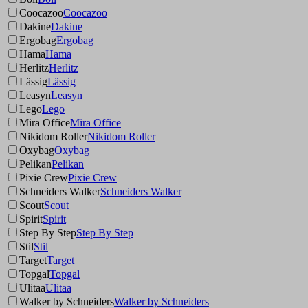
Coocazoo
Coocazoo
Dakine
Dakine
Ergobag
Ergobag
Hama
Hama
Herlitz
Herlitz
Lässig
Lässig
Leasyn
Leasyn
Lego
Lego
Mira Office
Mira Office
Nikidom Roller
Nikidom Roller
Oxybag
Oxybag
Pelikan
Pelikan
Pixie Crew
Pixie Crew
Schneiders Walker
Schneiders Walker
Scout
Scout
Spirit
Spirit
Step By Step
Step By Step
Stil
Stil
Target
Target
Topgal
Topgal
Ulitaa
Ulitaa
Walker by Schneiders
Walker by Schneiders