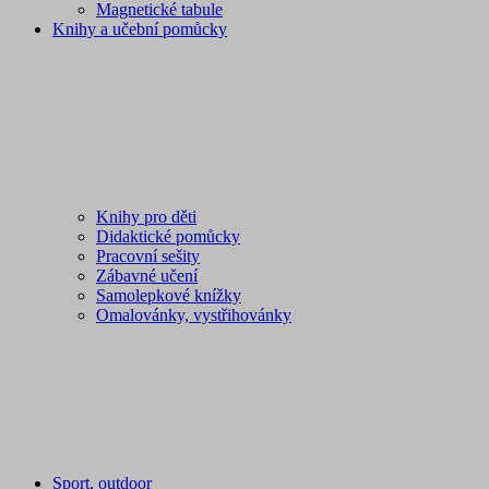
Magnetické tabule
Knihy a učební pomůcky
Knihy pro děti
Didaktické pomůcky
Pracovní sešity
Zábavné učení
Samolepkové knížky
Omalovánky, vystřihovánky
Sport, outdoor