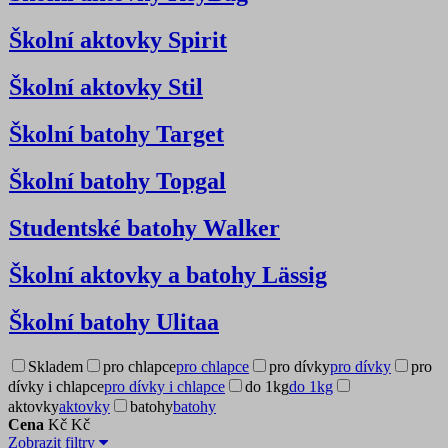
Školní aktovky Spirit
Školní aktovky Stil
Školní batohy Target
Školní batohy Topgal
Studentské batohy Walker
Školní aktovky a batohy Lässig
Školní batohy Ulitaa
Skladem
pro chlapce
pro chlapce
pro dívky
pro dívky
pro
dívky i chlapce
pro dívky i chlapce
do 1kg
do 1kg
aktovky
aktovky
batohy
batohy
Cena
Kč
Kč
Zobrazit filtry