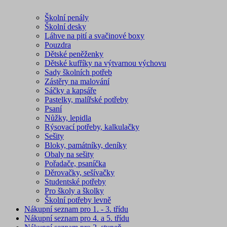
Školní penály
Školní desky
Láhve na pití a svačinové boxy
Pouzdra
Dětské peněženky
Dětské kufříky na výtvarnou výchovu
Sady školních potřeb
Zástěry na malování
Sáčky a kapsáře
Pastelky, malířské potřeby
Psaní
Nůžky, lepidla
Rýsovací potřeby, kalkulačky
Sešity
Bloky, památníky, deníky
Obaly na sešity
Pořadače, psaníčka
Děrovačky, sešívačky
Studentské potřeby
Pro školy a školky
Školní potřeby levně
Nákupní seznam pro 1. - 3. třídu
Nákupní seznam pro 4. a 5. třídu