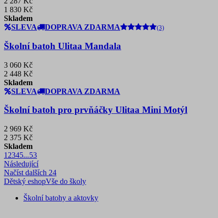
2 287 Kč
1 830 Kč
Skladem
SLEVA
DOPRAVA ZDARMA
(3)
Školní batoh Ulitaa Mandala
3 060 Kč
2 448 Kč
Skladem
SLEVA
DOPRAVA ZDARMA
Školní batoh pro prvňáčky Ulitaa Mini Motýl
2 969 Kč
2 375 Kč
Skladem
1
2
3
4
5
...
53
Následující
Načíst dalších 24
Dětský eshop
Vše do školy
Školní batohy a aktovky