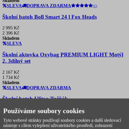
Skladem
SLEVA
DOPRAVA ZDARMA
(1)
Školní batoh Boll Smart 24 l Fox Heads
2 995 Kč
2 396 Kč
Skladem
SLEVA
Školní aktovka Oxybag PREMIUM LIGHT Motýl
2, 3dílný set
2 167 Kč
1 734 Kč
Skladem
SLEVA
DOPRAVA ZDARMA
Školní batoh Ulitaa Tučňák
Používáme soubory cookies
3 060 Kč
2 448 Kč
Tyto webové stránky používají soubory cookies a další sledovací
Skladem
nástroje s cílem vylepšení uživatelského prostředí, zobrazení
SLEVA