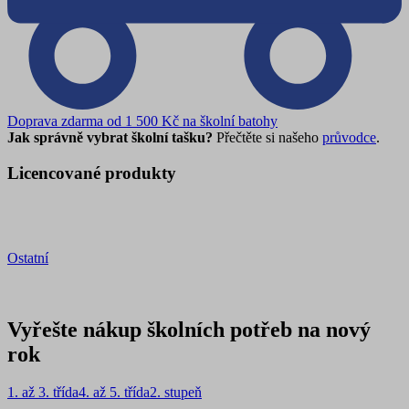
Doprava zdarma od 1 500 Kč na školní batohy
Jak správně vybrat školní tašku?
Přečtěte si našeho
průvodce
.
Licencované produkty
Ostatní
Vyřešte nákup školních potřeb na nový
rok
1. až 3. třída
4. až 5. třída
2. stupeň