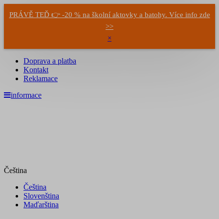
PRÁVĚ TEĎ 👉 -20 % na školní aktovky a batohy. Více info zde
>>
×
Doprava a platba
Kontakt
Reklamace
informace
Čeština
Čeština
Slovenština
Maďarština