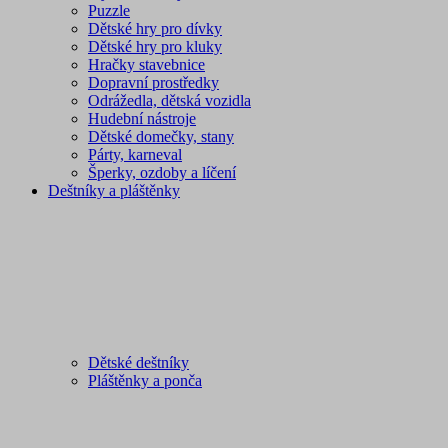
Puzzle
Dětské hry pro dívky
Dětské hry pro kluky
Hračky stavebnice
Dopravní prostředky
Odrážedla, dětská vozidla
Hudební nástroje
Dětské domečky, stany
Párty, karneval
Šperky, ozdoby a líčení
Deštníky a pláštěnky
Dětské deštníky
Pláštěnky a ponča