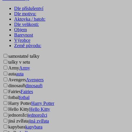
Dle příslušentví
Dle motivu:
Aktovka / batoh:
Dle velikosti:
Objem
Barevnost
Výrobce
Země původu:
samostatné tašky
tašky v setu
Army
Army
auta
auta
Avengers
Avengers
dinosauři
dinosauři
Fairies
Fairies
fotbal
fotbal
Harry Potter
Harry Potter
Hello Kitty
Hello Kitty
jednorožci
jednorožci
jiná zvířata
jiná zvířata
kapybara
kapybara