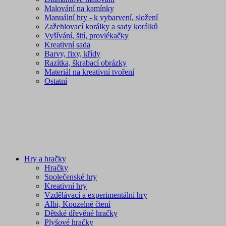
Malování na kamínky
Manuální hry - k vybarvení, složení
Zažehlovací korálky a sady korálků
Vyšívání, šití, provlékačky
Kreativní sada
Barvy, fixy, křídy
Razítka, škrabací obrázky
Materiál na kreativní tvoření
Ostatní
Hry a hračky
Hračky
Společenské hry
Kreativní hry
Vzdělávací a experimentální hry
Albi, Kouzelné čtení
Dětské dřevěné hračky
Plyšové hračky