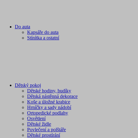
Do auta
Kapsáře do auta
Stínítka a ostatní
Dětský pokoj
Dětské hodiny, budíky
Dětská nástěnná dekorace
Koše a úložné krabice
Hrníčky a sady nádobí
Ortopedické podlahy
Osvětlení
Dětské židle
Povlečení a polštáře
Dětské prostírání