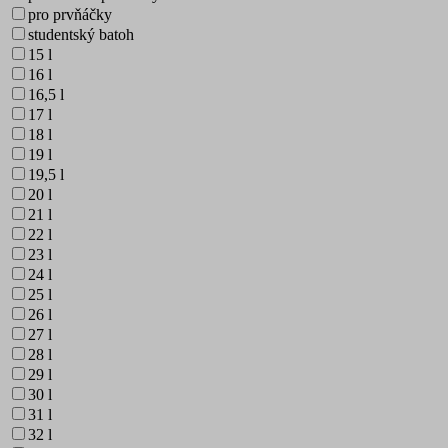
pro prvňáčky
studentský batoh
15 l
16 l
16,5 l
17 l
18 l
19 l
19,5 l
20 l
21 l
22 l
23 l
24 l
25 l
26 l
27 l
28 l
29 l
30 l
31 l
32 l