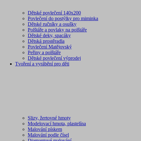
Dětské povlečení 140x200
Povlečení do postýlky pro miminka
Dětské ručníky a osušky
Polštáře a povlaky na polštáře
Dětské deky, spacáky
Dětská prostěradla
Povlečení Matějovský
Peřiny a polštáře
Dětské povlečení výprodej
Tvoření a vyrábění pro děti
Slizy, žertovné hmoty
Modelovací hmota, plastelína
Malování pískem
Malování podle čísel
Diamantové malování