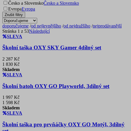
Česko a Slovensko
Česko a Slovensko
Evropa
Evropa
Zrušit filtry
doporučujeme
/
od nejlevnějšího
/
od nejdražšího
/
nejprodávanější
Stránka 1 z 53
Následující
SLEVA
Školní taška OXY SKY Gamer 4dílný set
2 287 Kč
1 830 Kč
Skladem
SLEVA
Školní batoh OXY GO Playworld, 3dílný set
1 997 Kč
1 598 Kč
Skladem
SLEVA
Školní taška pro prvňáčky OXY GO Motýl, 3dílný
set