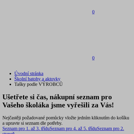
0
0
Úvodní stránka
Školní batohy a aktovky
Tašky podle VÝROBCŮ
Ušetřete si čas, nákupní seznam pro
Vašeho školáka jsme vyřešili za Vás!
Nejčastěji požadované pomůcky vložte jedním kliknutím do košíku
a upravte si seznam dle potřeby.
Seznam pro 1. až 3. třídu
Seznam pro 4. až 5. třídu
Seznam pro 2.
stupeň