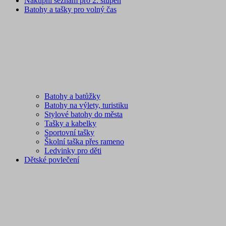
Nákupní seznam pro 2. stupeň
Batohy a tašky pro volný čas
Batohy a batůžky
Batohy na výlety, turistiku
Stylové batohy do města
Tašky a kabelky
Sportovní tašky
Školní taška přes rameno
Ledvinky pro děti
Dětské povlečení