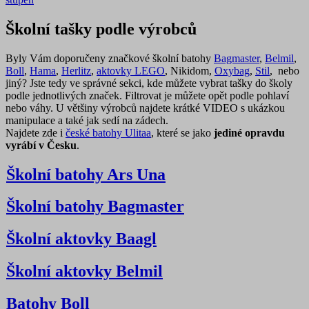
Školní tašky podle výrobců
Byly Vám doporučeny značkové školní batohy
Bagmaster
,
Belmil
,
Boll
,
Hama
,
Herlitz
,
aktovky LEGO
, Nikidom,
Oxybag
,
Stil
, nebo
jiný? Jste tedy ve správné sekci, kde můžete vybrat tašky do školy
podle jednotlivých značek. Filtrovat je můžete opět podle pohlaví
nebo váhy. U většiny výrobců najdete krátké VIDEO s ukázkou
manipulace a také jak sedí na zádech.
Najdete zde i
české batohy Ulitaa
, které se jako
jediné opravdu
vyrábí v Česku
.
Školní batohy Ars Una
Školní batohy Bagmaster
Školní aktovky Baagl
Školní aktovky Belmil
Batohy Boll