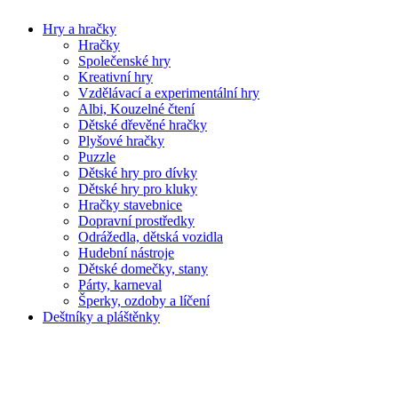
Hry a hračky
Hračky
Společenské hry
Kreativní hry
Vzdělávací a experimentální hry
Albi, Kouzelné čtení
Dětské dřevěné hračky
Plyšové hračky
Puzzle
Dětské hry pro dívky
Dětské hry pro kluky
Hračky stavebnice
Dopravní prostředky
Odrážedla, dětská vozidla
Hudební nástroje
Dětské domečky, stany
Párty, karneval
Šperky, ozdoby a líčení
Deštníky a pláštěnky