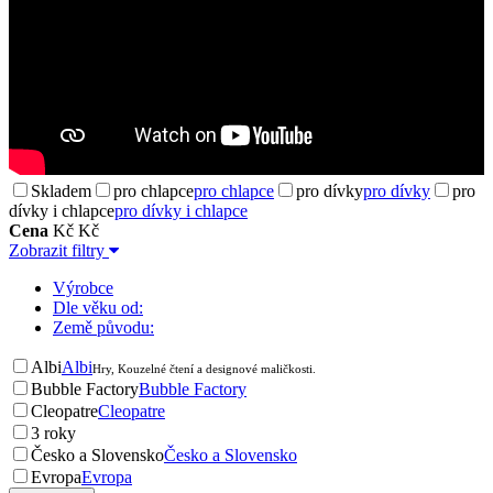
Skladem
pro chlapce
pro chlapce
pro dívky
pro dívky
pro
dívky i chlapce
pro dívky i chlapce
Cena
Kč
Kč
Zobrazit filtry
Výrobce
Dle věku od:
Země původu:
Albi
Albi
Hry, Kouzelné čtení a designové maličkosti.
Bubble Factory
Bubble Factory
Cleopatre
Cleopatre
3 roky
Česko a Slovensko
Česko a Slovensko
Evropa
Evropa