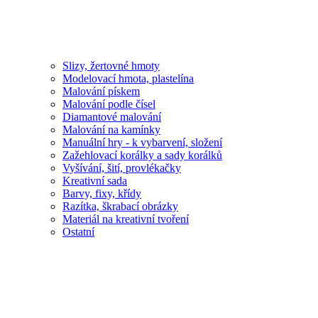
Slizy, žertovné hmoty
Modelovací hmota, plastelína
Malování pískem
Malování podle čísel
Diamantové malování
Malování na kamínky
Manuální hry - k vybarvení, složení
Zažehlovací korálky a sady korálků
Vyšívání, šití, provlékačky
Kreativní sada
Barvy, fixy, křídy
Razítka, škrabací obrázky
Materiál na kreativní tvoření
Ostatní