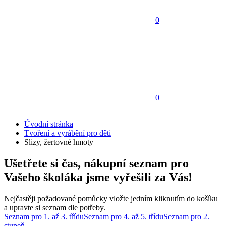
0
0
Úvodní stránka
Tvoření a vyrábění pro děti
Slizy, žertovné hmoty
Ušetřete si čas, nákupní seznam pro
Vašeho školáka jsme vyřešili za Vás!
Nejčastěji požadované pomůcky vložte jedním kliknutím do košíku
a upravte si seznam dle potřeby.
Seznam pro 1. až 3. třídu
Seznam pro 4. až 5. třídu
Seznam pro 2.
stupeň