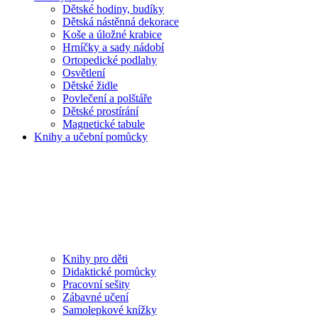
Dětské hodiny, budíky
Dětská nástěnná dekorace
Koše a úložné krabice
Hrníčky a sady nádobí
Ortopedické podlahy
Osvětlení
Dětské židle
Povlečení a polštáře
Dětské prostírání
Magnetické tabule
Knihy a učební pomůcky
Knihy pro děti
Didaktické pomůcky
Pracovní sešity
Zábavné učení
Samolepkové knížky