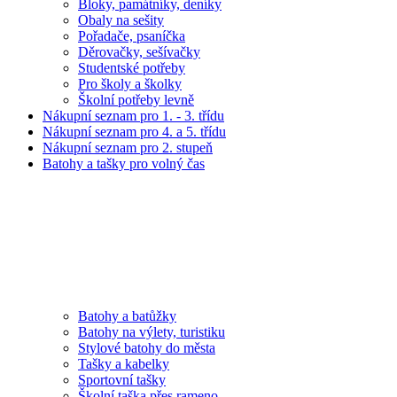
Bloky, památníky, deníky
Obaly na sešity
Pořadače, psaníčka
Děrovačky, sešívačky
Studentské potřeby
Pro školy a školky
Školní potřeby levně
Nákupní seznam pro 1. - 3. třídu
Nákupní seznam pro 4. a 5. třídu
Nákupní seznam pro 2. stupeň
Batohy a tašky pro volný čas
Batohy a batůžky
Batohy na výlety, turistiku
Stylové batohy do města
Tašky a kabelky
Sportovní tašky
Školní taška přes rameno