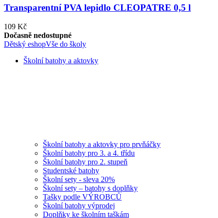
Transparentní PVA lepidlo CLEOPATRE 0,5 l
109 Kč
Dočasně nedostupné
Dětský eshop
Vše do školy
Školní batohy a aktovky
Školní batohy a aktovky pro prvňáčky
Školní batohy pro 3. a 4. třídu
Školní batohy pro 2. stupeň
Studentské batohy
Školní sety - sleva 20%
Školní sety – batohy s doplňky
Tašky podle VÝROBCŮ
Školní batohy výprodej
Doplňky ke školním taškám