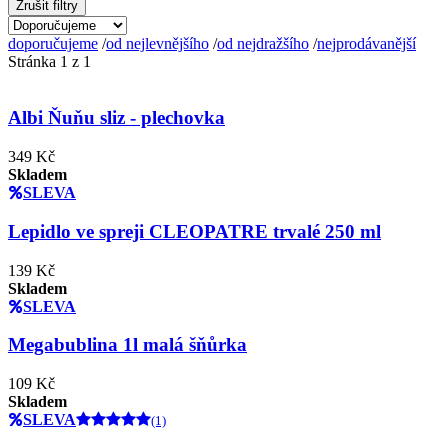
Zrušit filtry
doporučujeme
/
od nejlevnějšího
/
od nejdražšího
/
nejprodávanější
Stránka 1 z 1
Albi Ňuňu sliz - plechovka
349 Kč
Skladem
SLEVA
Lepidlo ve spreji CLEOPATRE trvalé 250 ml
139 Kč
Skladem
SLEVA
Megabublina 1l malá šňůrka
109 Kč
Skladem
SLEVA
(1)