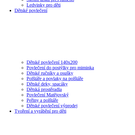
Ledvinky pro děti
Dětské povlečení
Dětské povlečení 140x200
Povlečení do postýlky pro miminka
Dětské ručníky a osušky
Polštáře a povlaky na polštáře
Dětské deky, spacáky
Dětská prostěradla
Povlečení Matějovský
Peřiny a polštáře
Dětské povlečení výprodej
Tvoření a vyrábění pro děti