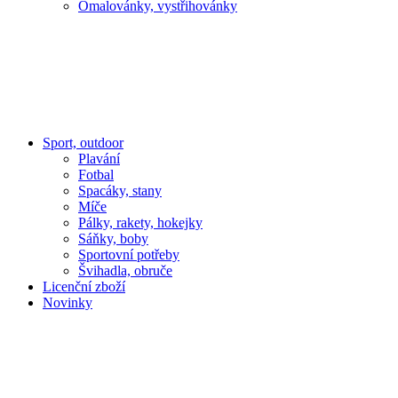
Omalovánky, vystřihovánky
Sport, outdoor
Plavání
Fotbal
Spacáky, stany
Míče
Pálky, rakety, hokejky
Sáňky, boby
Sportovní potřeby
Švihadla, obruče
Licenční zboží
Novinky