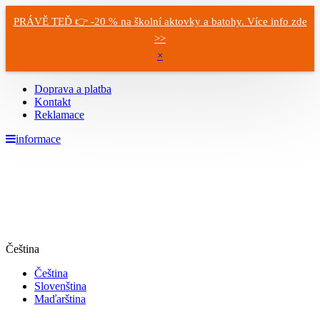
PRÁVĚ TEĎ 👉 -20 % na školní aktovky a batohy. Více info zde
>>
×
Doprava a platba
Kontakt
Reklamace
informace
Čeština
Čeština
Slovenština
Maďarština