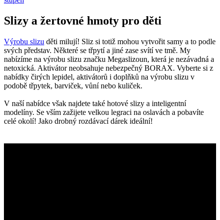
Slizy a žertovné hmoty pro děti
Výrobu slizu
děti milují! Sliz si totiž mohou vytvořit samy a to podle
svých představ. Některé se třpytí a jiné zase svítí ve tmě. My
nabízíme na výrobu slizu značku Megaslizoun, která je nezávadná a
netoxická. Aktivátor neobsahuje nebezpečný BORAX. Vyberte si z
nabídky čirých lepidel, aktivátorů i doplňků na výrobu slizu v
podobě třpytek, barviček, vůní nebo kuliček.
V naší nabídce však najdete také hotové slizy a inteligentní
modelíny. Se vším zažijete velkou legraci na oslavách a pobavíte
celé okolí! Jako drobný rozdávací dárek ideální!