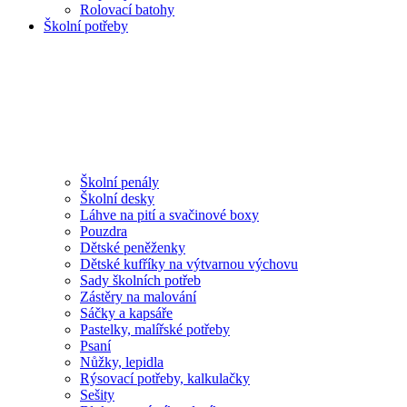
Rolovací batohy
Školní potřeby
Školní penály
Školní desky
Láhve na pití a svačinové boxy
Pouzdra
Dětské peněženky
Dětské kufříky na výtvarnou výchovu
Sady školních potřeb
Zástěry na malování
Sáčky a kapsáře
Pastelky, malířské potřeby
Psaní
Nůžky, lepidla
Rýsovací potřeby, kalkulačky
Sešity