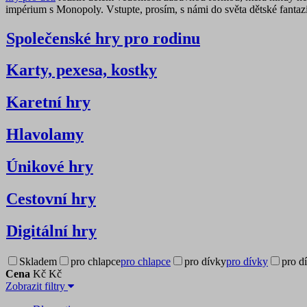
impérium s Monopoly. Vstupte, prosím, s námi do světa dětské fantazi
Společenské hry pro rodinu
Karty, pexesa, kostky
Karetní hry
Hlavolamy
Únikové hry
Cestovní hry
Digitální hry
Skladem
pro chlapce
pro chlapce
pro dívky
pro dívky
pro d
Cena
Kč
Kč
Zobrazit filtry