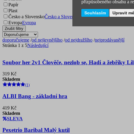
přizpůsobeného obsahu a rek
Papír
Plast
Souhlasím
Upravit m
Česko a Slovensko
Česko a Slovensko
Evropa
Evropa
Zrušit filtry
doporučujeme
/
od nejlevnějšího
/
od nejdražšího
/
nejprodávanější
Stránka 1 z 5
Následující
Soubor her 2v1 Člověče, nezlob se, Hadi a žebříky Lil
319 Kč
Skladem
(1)
ALBI Bang - základní hra
419 Kč
Skladem
SLEVA
Pexetrio Baribal Malý kutil