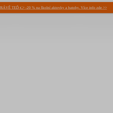
RÁVĚ TEĎ 👉 -20 % na školní aktovky a batohy. Více info zde >>