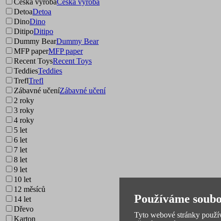
Česká výroba
Česká výroba
Detoa
Detoa
Dino
Dino
Ditipo
Ditipo
Dummy Bear
Dummy Bear
MFP paper
MFP paper
Recent Toys
Recent Toys
Teddies
Teddies
Trefl
Trefl
Zábavné učení
Zábavné učení
2 roky
3 roky
4 roky
5 let
6 let
7 let
8 let
9 let
10 let
12 měsíců
Používáme soubo
14 let
Dřevo
Tyto webové stránky používa
Karton