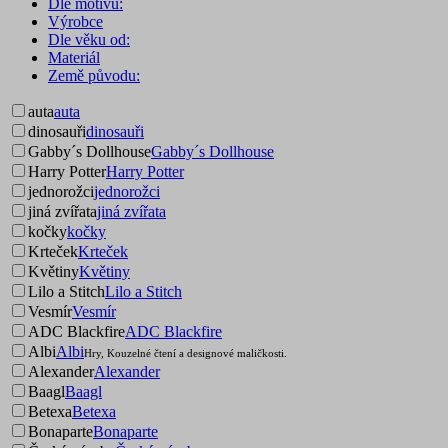
Dle motivu:
Výrobce
Dle věku od:
Materiál
Země původu:
auta
auta
dinosauři
dinosauři
Gabby´s Dollhouse
Gabby´s Dollhouse
Harry Potter
Harry Potter
jednorožci
jednorožci
jiná zvířata
jiná zvířata
kočky
kočky
Krteček
Krteček
Květiny
Květiny
Lilo a Stitch
Lilo a Stitch
Vesmír
Vesmír
ADC Blackfire
ADC Blackfire
Albi
Albi
Hry, Kouzelné čtení a designové maličkosti.
Alexander
Alexander
Baagl
Baagl
Betexa
Betexa
Bonaparte
Bonaparte