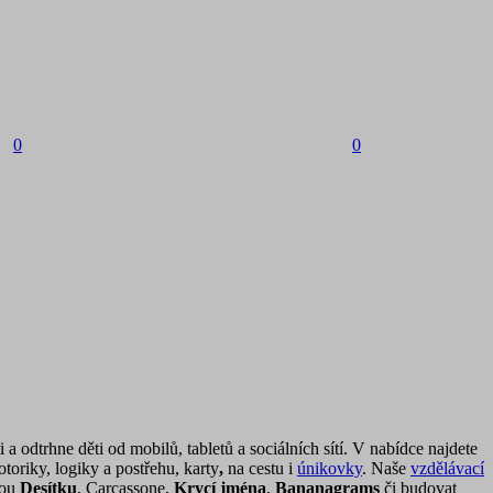
0
0
 odtrhne děti od mobilů, tabletů a sociálních sítí. V nabídce najdete
oriky, logiky a postřehu, karty
,
na cestu i
únikovky
. Naše
vzdělávací
nou
Desítku
, Carcassone,
Krycí jména
,
Bananagrams
či budovat