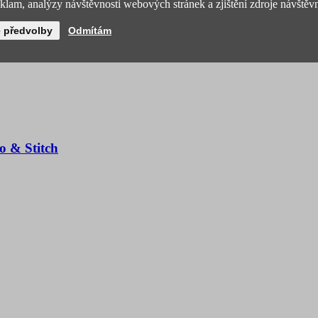
lam, analýzy návštěvnosti webových stránek a zjištění zdroje návštěvn
é předvolby
Odmítám
o & Stitch