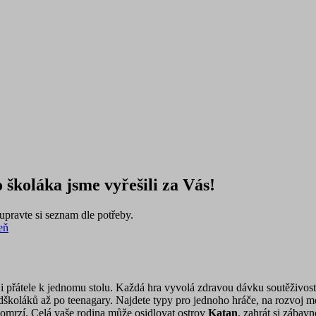
 školáka jsme vyřešili za Vás!
pravte si seznam dle potřeby.
eň
i přátele k jednomu stolu. Každá hra vyvolá zdravou dávku soutěživosti a
koláků až po teenagary. Najdete typy pro jednoho hráče, na rozvoj mot
omrzí. Celá vaše rodina může osidlovat ostrov
Katan
, zahrát si zábav