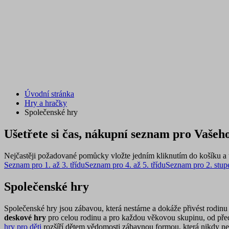
Úvodní stránka
Hry a hračky
Společenské hry
Ušetřete si čas, nákupní seznam pro Vašeho
Nejčastěji požadované pomůcky vložte jedním kliknutím do košíku a u
Seznam pro 1. až 3. třídu
Seznam pro 4. až 5. třídu
Seznam pro 2. stup
Společenské hry
Společenské hry jsou zábavou, která nestárne a dokáže přivést rodinu 
deskové hry
pro celou rodinu a pro každou věkovou skupinu, od předš
hry pro děti
rozšíří dětem vědomosti zábavnou formou, která nikdy ne