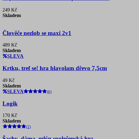
249 Kč
Skladem
Člověče nezlob se maxi 2v1
489 Kč
Skladem
SLEVA
Krtku, tref se! hra hlavolam dřevo 7,5cm
49 Kč
Skladem
SLEVA
(6)
Logik
170 Kč
Skladem
(2)
Šachy, dáma, mlýn společenská hra