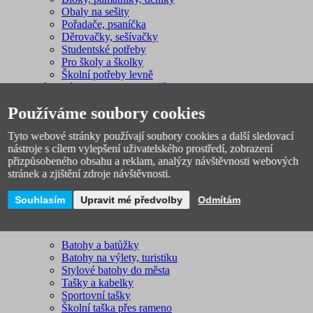
Obaly na sešity
Pořadače, psaníčka
Děrovačky, sešívačky
Studentské potřeby
Pro školy a školky
Školní potřeby levně
Nákupní seznam pro 1. - 3. třídu
Nákupní seznam pro 4. a 5. třídu
Používáme soubory cookies
Nákupní seznam pro 2. stupeň
Batohy a tašky pro volný čas
Tyto webové stránky používají soubory cookies a další sledovací
nástroje s cílem vylepšení uživatelského prostředí, zobrazení
přizpůsobeného obsahu a reklam, analýzy návštěvnosti webových
stránek a zjištění zdroje návštěvnosti.
Souhlasím
Upravit mé předvolby
Odmítám
Batohy a batůžky
Batohy na výlety, turistiku
Stylové batohy do města
Tašky a kabelky
Sportovní tašky
Školní taška přes rameno