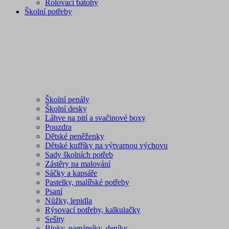
Rolovací batohy
Školní potřeby
Školní penály
Školní desky
Láhve na pití a svačinové boxy
Pouzdra
Dětské peněženky
Dětské kufříky na výtvarnou výchovu
Sady školních potřeb
Zástěry na malování
Sáčky a kapsáře
Pastelky, malířské potřeby
Psaní
Nůžky, lepidla
Rýsovací potřeby, kalkulačky
Sešity
Bloky, památníky, deníky