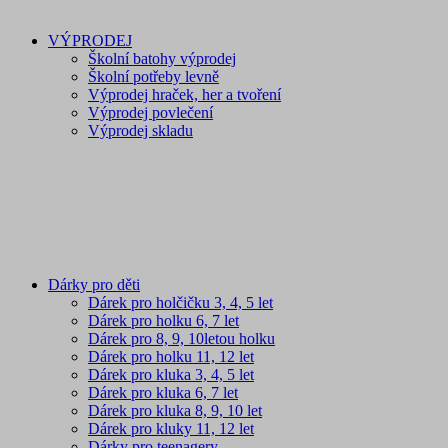
VÝPRODEJ
Školní batohy výprodej
Školní potřeby levně
Výprodej hraček, her a tvoření
Výprodej povlečení
Výprodej skladu
Dárky pro děti
Dárek pro holčičku 3, 4, 5 let
Dárek pro holku 6, 7 let
Dárek pro 8, 9, 10letou holku
Dárek pro holku 11, 12 let
Dárek pro kluka 3, 4, 5 let
Dárek pro kluka 6, 7 let
Dárek pro kluka 8, 9, 10 let
Dárek pro kluky 11, 12 let
Dárky pro teenagery