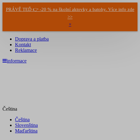
PRÁVĚ TEĎ 👉 -20 % na školní aktovky a batohy. Více info zde
>>
×
Doprava a platba
Kontakt
Reklamace
informace
Čeština
Čeština
Slovenština
Maďarština