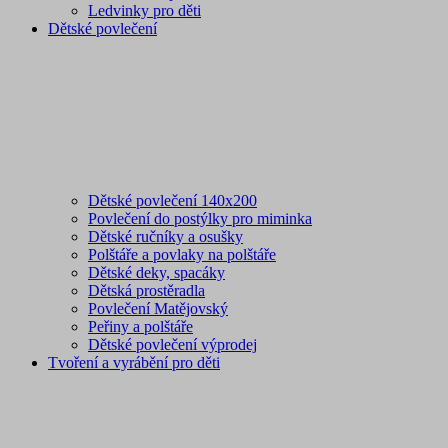
Ledvinky pro děti
Dětské povlečení
Dětské povlečení 140x200
Povlečení do postýlky pro miminka
Dětské ručníky a osušky
Polštáře a povlaky na polštáře
Dětské deky, spacáky
Dětská prostěradla
Povlečení Matějovský
Peřiny a polštáře
Dětské povlečení výprodej
Tvoření a vyrábění pro děti