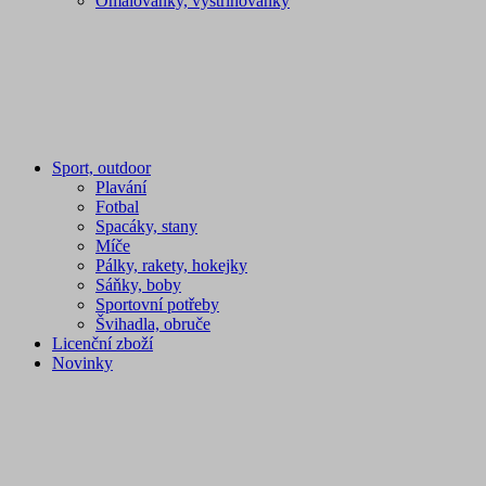
Omalovánky, vystřihovánky
Sport, outdoor
Plavání
Fotbal
Spacáky, stany
Míče
Pálky, rakety, hokejky
Sáňky, boby
Sportovní potřeby
Švihadla, obruče
Licenční zboží
Novinky