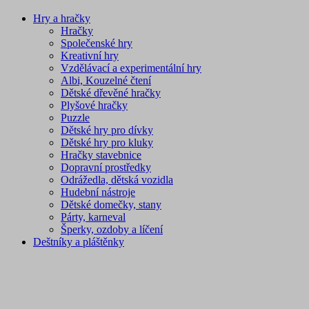
Hry a hračky
Hračky
Společenské hry
Kreativní hry
Vzdělávací a experimentální hry
Albi, Kouzelné čtení
Dětské dřevěné hračky
Plyšové hračky
Puzzle
Dětské hry pro dívky
Dětské hry pro kluky
Hračky stavebnice
Dopravní prostředky
Odrážedla, dětská vozidla
Hudební nástroje
Dětské domečky, stany
Párty, karneval
Šperky, ozdoby a líčení
Deštníky a pláštěnky