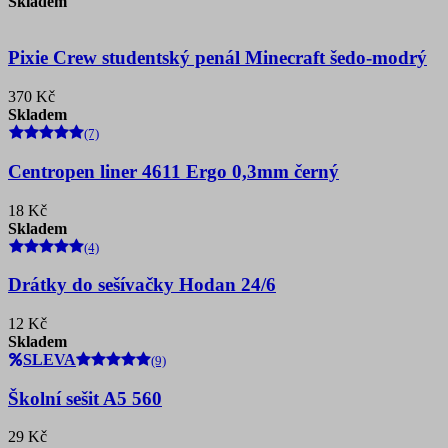
Skladem
Pixie Crew studentský penál Minecraft šedo-modrý
370 Kč
Skladem
(7)
Centropen liner 4611 Ergo 0,3mm černý
18 Kč
Skladem
(4)
Drátky do sešívačky Hodan 24/6
12 Kč
Skladem
SLEVA
(9)
Školní sešit A5 560
29 Kč