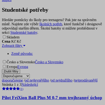
Studentské potřeby
Hledáte pomůcky do školy pro teenagera? Pak jste na správném
místě. Najdete zde výběr
školních potřeb
, které funkčně i designově
odpovídají starším dětem. Školní batohy si můžete prohlédnout v
sekci
Studentské batohy
.
Skladem
Cena
Kč
Kč
Zobrazit filtry
Země původu:
Česko a Slovensko
Česko a Slovensko
Evropa
Evropa
Zrušit filtry
doporučujeme
/
od nejlevnějšího
/
od nejdražšího
/
nejprodávanější
Stránka 1 z 3
Následující
(1)
Pilot FriXion Ball Plus M 0,7 mm trojhranný úchop