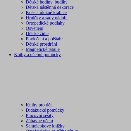
Dětské hodiny, budíky
Dětská nástěnná dekorace
Koše a úložné krabice
Hrníčky a sady nádobí
Ortopedické podlahy
Osvětlení
Dětské židle
Povlečení a polštáře
Dětské prostírání
Magnetické tabule
Knihy a učební pomůcky
Knihy pro děti
Didaktické pomůcky
Pracovní sešity
Zábavné učení
Samolepkové knížky