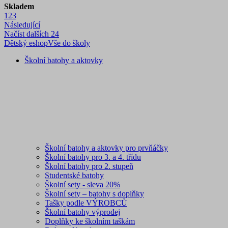
Skladem
1
2
3
Následující
Načíst dalších 24
Dětský eshop
Vše do školy
Školní batohy a aktovky
Školní batohy a aktovky pro prvňáčky
Školní batohy pro 3. a 4. třídu
Školní batohy pro 2. stupeň
Studentské batohy
Školní sety - sleva 20%
Školní sety – batohy s doplňky
Tašky podle VÝROBCŮ
Školní batohy výprodej
Doplňky ke školním taškám