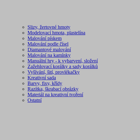
Slizy, žertovné hmoty
Modelovací hmota, plastelína
Malování pískem
Malování podle čísel
Diamantové malování
Malování na kamínky
Manuální hry - k vybarvení, složení
Zažehlovací korálky a sady korálků
Vyšívání, šití, provlékačky
Kreativní sada
Barvy, fixy, křídy
Razítka, škrabací obrázky
Materiál na kreativní tvoření
Ostatní