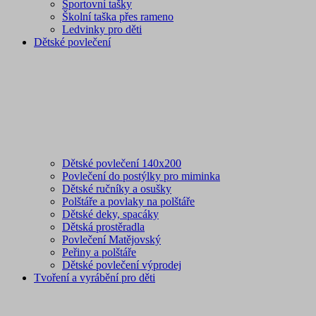
Sportovní tašky
Školní taška přes rameno
Ledvinky pro děti
Dětské povlečení
Dětské povlečení 140x200
Povlečení do postýlky pro miminka
Dětské ručníky a osušky
Polštáře a povlaky na polštáře
Dětské deky, spacáky
Dětská prostěradla
Povlečení Matějovský
Peřiny a polštáře
Dětské povlečení výprodej
Tvoření a vyrábění pro děti