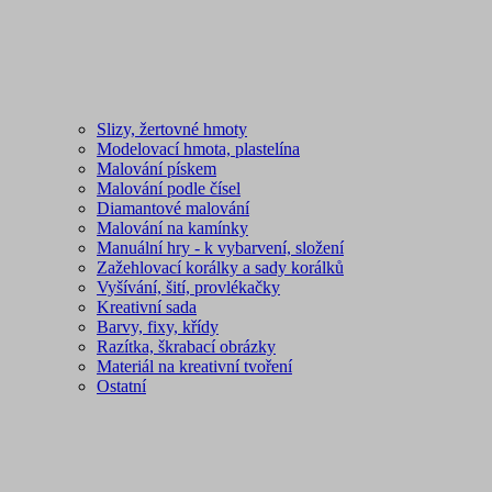
Slizy, žertovné hmoty
Modelovací hmota, plastelína
Malování pískem
Malování podle čísel
Diamantové malování
Malování na kamínky
Manuální hry - k vybarvení, složení
Zažehlovací korálky a sady korálků
Vyšívání, šití, provlékačky
Kreativní sada
Barvy, fixy, křídy
Razítka, škrabací obrázky
Materiál na kreativní tvoření
Ostatní