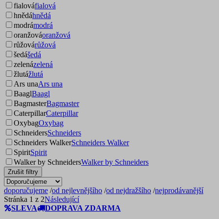
fialová
fialová
hnědá
hnědá
modrá
modrá
oranžová
oranžová
růžová
růžová
šedá
šedá
zelená
zelená
žlutá
žlutá
Ars una
Ars una
Baagl
Baagl
Bagmaster
Bagmaster
Caterpillar
Caterpillar
Oxybag
Oxybag
Schneiders
Schneiders
Schneiders Walker
Schneiders Walker
Spirit
Spirit
Walker by Schneiders
Walker by Schneiders
Zrušit filtry
doporučujeme
/
od nejlevnějšího
/
od nejdražšího
/
nejprodávanější
Stránka 1 z 2
Následující
SLEVA
DOPRAVA ZDARMA