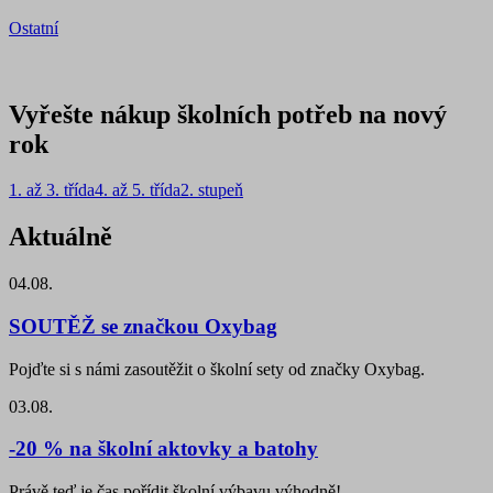
Ostatní
Vyřešte nákup školních potřeb na nový
rok
1. až 3. třída
4. až 5. třída
2. stupeň
Aktuálně
04.08.
SOUTĚŽ se značkou Oxybag
Pojďte si s námi zasoutěžit o školní sety od značky Oxybag.
03.08.
-20 % na školní aktovky a batohy
Právě teď je čas pořídit školní výbavu výhodně!