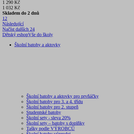
1 290 Kč
1 032 Kč
Skladem do 2 dnů
1
2
Následující
Načíst dalších 24
Dětský eshop
Vše do školy
Školní batohy a aktovky
Školní batohy a aktovky pro prvňáčky
Školní batohy pro 3. a 4. třídu
Školní batohy pro 2. stupeň
Studentské batohy
Školní sety - sleva 20%
Školní sety – batohy s doplňky
Tašky podle VÝROBCŮ
Školní batohy výprodej