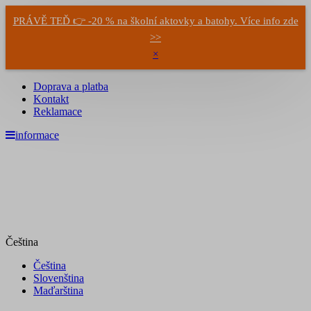
PRÁVĚ TEĎ 👉 -20 % na školní aktovky a batohy. Více info zde
>>
×
Doprava a platba
Kontakt
Reklamace
informace
Čeština
Čeština
Slovenština
Maďarština