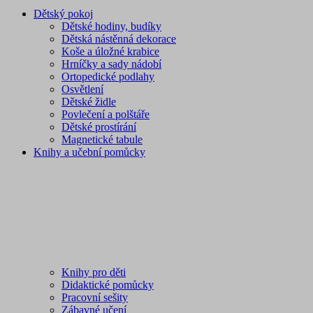
Dětský pokoj
Dětské hodiny, budíky
Dětská nástěnná dekorace
Koše a úložné krabice
Hrníčky a sady nádobí
Ortopedické podlahy
Osvětlení
Dětské židle
Povlečení a polštáře
Dětské prostírání
Magnetické tabule
Knihy a učební pomůcky
Knihy pro děti
Didaktické pomůcky
Pracovní sešity
Zábavné učení