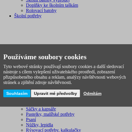
Doplňky ke školním taškám
Rolovací batohy
Školní potřeby
Používáme soubory cookies
Tyto webové stránky používají soubory cookies a další sledovací
Školní penály
nástroje s cílem vylepšení uživatelského prostředí, zobrazení
Školní desky
přizpůsobeného obsahu a reklam, analýzy návštěvnosti webových
Láhve na pití a svačinové boxy
stránek a zjištění zdroje návštěvnosti.
Pouzdra
Dětské peněženky
Dětské kufříky na výtvarnou výchovu
Souhlasím
Upravit mé předvolby
Odmítám
Sady školních potřeb
Zástěry na malování
Sáčky a kapsáře
Pastelky, malířské potřeby
Psaní
Nůžky, lepidla
Rýsovací potřeby, kalkulačky