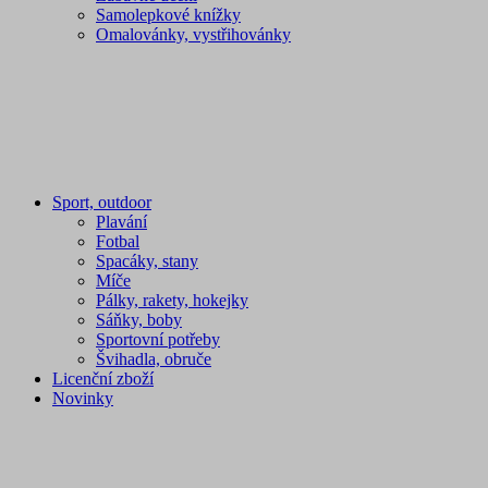
Samolepkové knížky
Omalovánky, vystřihovánky
Sport, outdoor
Plavání
Fotbal
Spacáky, stany
Míče
Pálky, rakety, hokejky
Sáňky, boby
Sportovní potřeby
Švihadla, obruče
Licenční zboží
Novinky