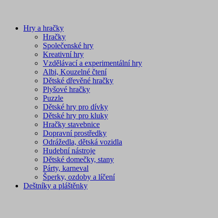
Hry a hračky
Hračky
Společenské hry
Kreativní hry
Vzdělávací a experimentální hry
Albi, Kouzelné čtení
Dětské dřevěné hračky
Plyšové hračky
Puzzle
Dětské hry pro dívky
Dětské hry pro kluky
Hračky stavebnice
Dopravní prostředky
Odrážedla, dětská vozidla
Hudební nástroje
Dětské domečky, stany
Párty, karneval
Šperky, ozdoby a líčení
Deštníky a pláštěnky