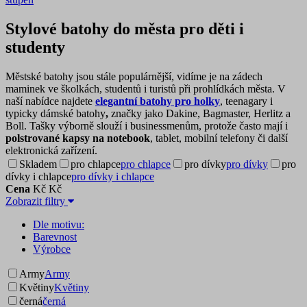
Stylové batohy do města pro děti i
studenty
Městské batohy jsou stále populárnější, vidíme je na zádech
maminek ve školkách, studentů i turistů při prohlídkách města. V
naší nabídce najdete
elegantní batohy pro holky
, teenagary i
typicky dámské batohy
,
značky jako Dakine, Bagmaster, Herlitz a
Boll. Tašky výborně slouží i businessmenům, protože často mají i
polstrované kapsy na notebook
, tablet, mobilní telefony či další
elektronická zařízení.
Skladem
pro chlapce
pro chlapce
pro dívky
pro dívky
pro
dívky i chlapce
pro dívky i chlapce
Cena
Kč
Kč
Zobrazit filtry
Dle motivu:
Barevnost
Výrobce
Army
Army
Květiny
Květiny
černá
černá