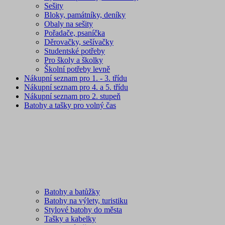
Sešity
Bloky, památníky, deníky
Obaly na sešity
Pořadače, psaníčka
Děrovačky, sešívačky
Studentské potřeby
Pro školy a školky
Školní potřeby levně
Nákupní seznam pro 1. - 3. třídu
Nákupní seznam pro 4. a 5. třídu
Nákupní seznam pro 2. stupeň
Batohy a tašky pro volný čas
Batohy a batůžky
Batohy na výlety, turistiku
Stylové batohy do města
Tašky a kabelky