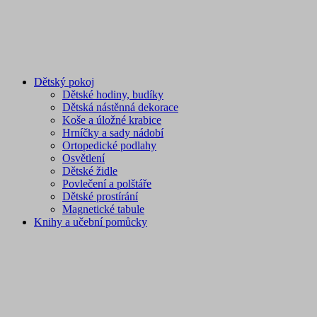
Dětský pokoj
Dětské hodiny, budíky
Dětská nástěnná dekorace
Koše a úložné krabice
Hrníčky a sady nádobí
Ortopedické podlahy
Osvětlení
Dětské židle
Povlečení a polštáře
Dětské prostírání
Magnetické tabule
Knihy a učební pomůcky