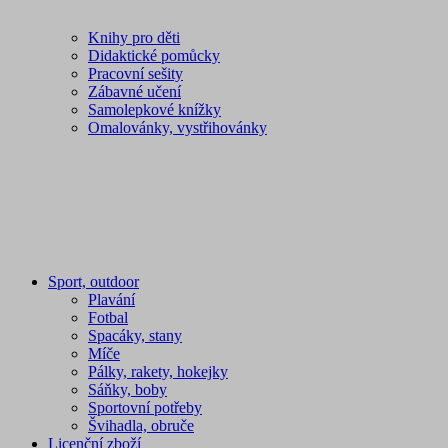
Knihy pro děti
Didaktické pomůcky
Pracovní sešity
Zábavné učení
Samolepkové knížky
Omalovánky, vystřihovánky
Sport, outdoor
Plavání
Fotbal
Spacáky, stany
Míče
Pálky, rakety, hokejky
Sáňky, boby
Sportovní potřeby
Švihadla, obruče
Licenční zboží