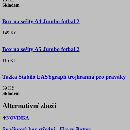
Skladem
Box na sešity A4 Jumbo fotbal 2
149 Kč
Box na sešity A5 Jumbo fotbal 2
115 Kč
Tužka Stabilo EASYgraph trojhranná pro praváky
59 Kč
Skladem
Alternativní zboží
NOVINKA
Svačinový box střední - Harry Potter