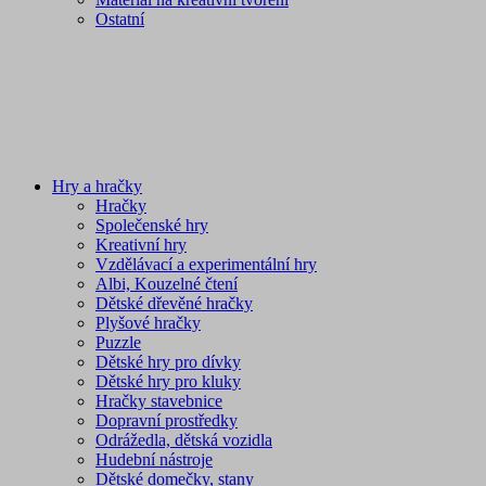
Ostatní
Hry a hračky
Hračky
Společenské hry
Kreativní hry
Vzdělávací a experimentální hry
Albi, Kouzelné čtení
Dětské dřevěné hračky
Plyšové hračky
Puzzle
Dětské hry pro dívky
Dětské hry pro kluky
Hračky stavebnice
Dopravní prostředky
Odrážedla, dětská vozidla
Hudební nástroje
Dětské domečky, stany