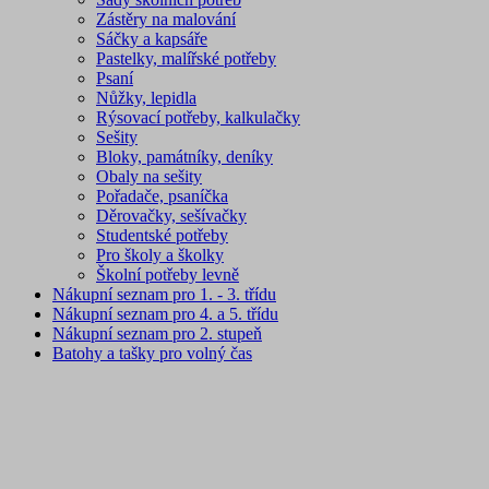
Zástěry na malování
Sáčky a kapsáře
Pastelky, malířské potřeby
Psaní
Nůžky, lepidla
Rýsovací potřeby, kalkulačky
Sešity
Bloky, památníky, deníky
Obaly na sešity
Pořadače, psaníčka
Děrovačky, sešívačky
Studentské potřeby
Pro školy a školky
Školní potřeby levně
Nákupní seznam pro 1. - 3. třídu
Nákupní seznam pro 4. a 5. třídu
Nákupní seznam pro 2. stupeň
Batohy a tašky pro volný čas