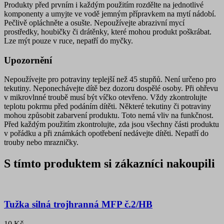
Produkty před prvním i každým použitím rozdělte na jednotlivé
komponenty a umyjte ve vodě jemným přípravkem na mytí nádobí.
Pečlivě opláchněte a osušte. Nepoužívejte abrazivní mycí
prostředky, houbičky či drátěnky, které mohou produkt poškrábat.
Lze mýt pouze v ruce, nepatří do myčky.
Upozornění
Nepoužívejte pro potraviny teplejší než 45 stupňů. Není určeno pro
tekutiny. Neponechávejte dítě bez dozoru dospělé osoby. Při ohřevu
v mikrovlnné troubě musí být víčko otevřeno. Vždy zkontrolujte
teplotu pokrmu před podáním dítěti. Některé tekutiny či potraviny
mohou způsobit zabarvení produktu. Toto nemá vliv na funkčnost.
Před každým použitím zkontrolujte, zda jsou všechny části produktu
v pořádku a při známkách opotřebení nedávejte dítěti. Nepatří do
trouby nebo mrazničky.
S tímto produktem si zákazníci nakoupili
Tužka silná trojhranná MFP č.2/HB
10 Kč