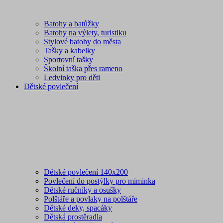
Batohy a batůžky
Batohy na výlety, turistiku
Stylové batohy do města
Tašky a kabelky
Sportovní tašky
Školní taška přes rameno
Ledvinky pro děti
Dětské povlečení
Dětské povlečení 140x200
Povlečení do postýlky pro miminka
Dětské ručníky a osušky
Polštáře a povlaky na polštáře
Dětské deky, spacáky
Dětská prostěradla