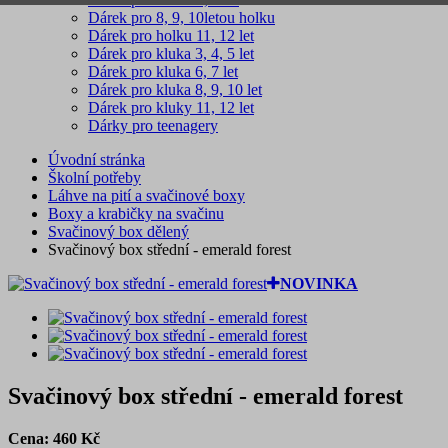
Dárek pro 8, 9, 10letou holku
Dárek pro holku 11, 12 let
Dárek pro kluka 3, 4, 5 let
Dárek pro kluka 6, 7 let
Dárek pro kluka 8, 9, 10 let
Dárek pro kluky 11, 12 let
Dárky pro teenagery
Úvodní stránka
Školní potřeby
Láhve na pití a svačinové boxy
Boxy a krabičky na svačinu
Svačinový box dělený
Svačinový box střední - emerald forest
NOVINKA
Svačinový box střední - emerald forest
Cena:
460
Kč