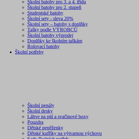
Školní batohy pro 3. a 4. třídu
Školní batohy pro 2. stupeň
Studentské batohy
Školní sety - sleva 20%
Školní sety – batohy s doplňky
Tašky podle VÝROBCŮ
Školní batohy výprodej
Doplňky ke školním taškám
Rolovací batohy
Školní potřeby
Školní penály
Školní desky
Láhve na pití a svačinové boxy
Pouzdra
Dětské peněženky
Dětské kufříky na výtvarnou výchovu
Sady školních potřeb