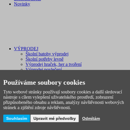
Novinky
VÝPRODEJ
Školní batohy výprodej
Školní potřeby levně
Výprodej hraček, her a tvoření
Výprodej povlečení
Výprodej skladu
Používáme soubory cookies
Tyto webové stránky používají soubory cookies a další sledovací
nástroje s cílem vylepšení uživatelského prostředí, zobrazení
přizpůsobeného obsahu a reklam, analýzy návštěvnosti webových
stránek a zjištění zdroje návštěvnosti.
Souhlasím
Upravit mé předvolby
Odmítám
Dárky pro děti
Dárek pro holčičku 3, 4, 5 let
Dárek pro holku 6, 7 let