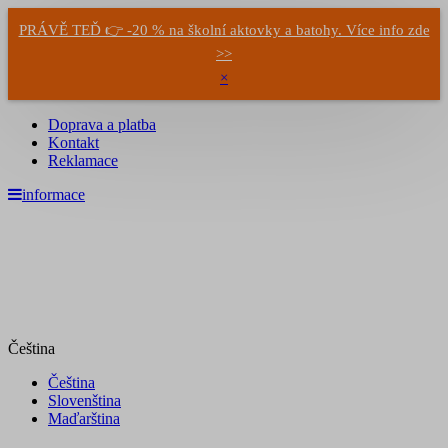
PRÁVĚ TEĎ 👉 -20 % na školní aktovky a batohy. Více info zde
>>
×
Doprava a platba
Kontakt
Reklamace
informace
Čeština
Čeština
Slovenština
Maďarština