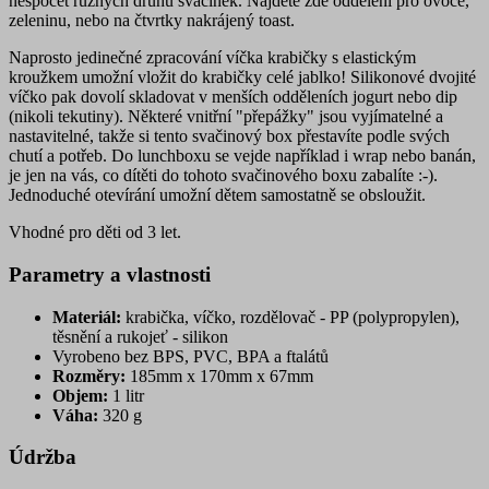
nespočet různých druhů svačinek. Najdete zde oddělení pro ovoce,
zeleninu, nebo na čtvrtky nakrájený toast.
Naprosto jedinečné zpracování víčka krabičky s elastickým
kroužkem umožní vložit do krabičky celé jablko! Silikonové dvojité
víčko pak dovolí skladovat v menších odděleních jogurt nebo dip
(nikoli tekutiny). Některé vnitřní "přepážky" jsou vyjímatelné a
nastavitelné, takže si tento svačinový box přestavíte podle svých
chutí a potřeb. Do lunchboxu se vejde například i wrap nebo banán,
je jen na vás, co dítěti do tohoto svačinového boxu zabalíte :-).
Jednoduché otevírání umožní dětem samostatně se obsloužit.
Vhodné pro děti od 3 let.
Parametry a vlastnosti
Materiál:
krabička, víčko, rozdělovač - PP (polypropylen),
těsnění a rukojeť - silikon
Vyrobeno bez BPS, PVC, BPA a ftalátů
Rozměry:
185mm x 170mm x 67mm
Objem:
1 litr
Váha:
320 g
Údržba