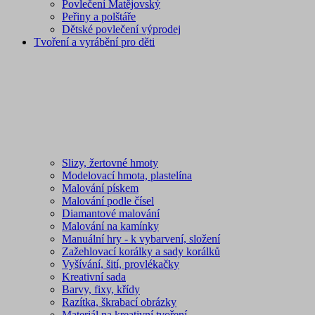
Povlečení Matějovský
Peřiny a polštáře
Dětské povlečení výprodej
Tvoření a vyrábění pro děti
Slizy, žertovné hmoty
Modelovací hmota, plastelína
Malování pískem
Malování podle čísel
Diamantové malování
Malování na kamínky
Manuální hry - k vybarvení, složení
Zažehlovací korálky a sady korálků
Vyšívání, šití, provlékačky
Kreativní sada
Barvy, fixy, křídy
Razítka, škrabací obrázky
Materiál na kreativní tvoření