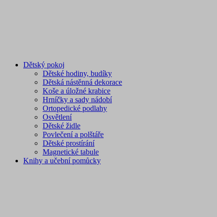
Dětský pokoj
Dětské hodiny, budíky
Dětská nástěnná dekorace
Koše a úložné krabice
Hrníčky a sady nádobí
Ortopedické podlahy
Osvětlení
Dětské židle
Povlečení a polštáře
Dětské prostírání
Magnetické tabule
Knihy a učební pomůcky