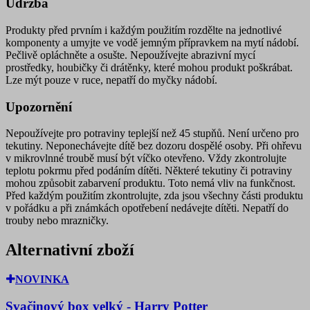
Údržba
Produkty před prvním i každým použitím rozdělte na jednotlivé
komponenty a umyjte ve vodě jemným přípravkem na mytí nádobí.
Pečlivě opláchněte a osušte. Nepoužívejte abrazivní mycí
prostředky, houbičky či drátěnky, které mohou produkt poškrábat.
Lze mýt pouze v ruce, nepatří do myčky nádobí.
Upozornění
Nepoužívejte pro potraviny teplejší než 45 stupňů. Není určeno pro
tekutiny. Neponechávejte dítě bez dozoru dospělé osoby. Při ohřevu
v mikrovlnné troubě musí být víčko otevřeno. Vždy zkontrolujte
teplotu pokrmu před podáním dítěti. Některé tekutiny či potraviny
mohou způsobit zabarvení produktu. Toto nemá vliv na funkčnost.
Před každým použitím zkontrolujte, zda jsou všechny části produktu
v pořádku a při známkách opotřebení nedávejte dítěti. Nepatří do
trouby nebo mrazničky.
Alternativní zboží
NOVINKA
Svačinový box velký - Harry Potter