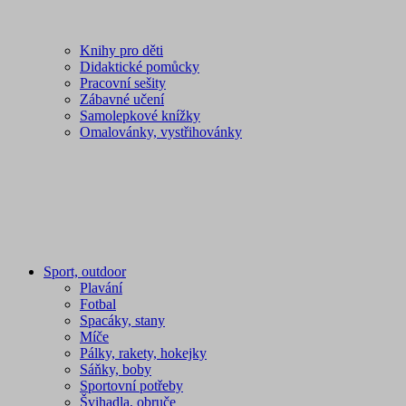
Knihy pro děti
Didaktické pomůcky
Pracovní sešity
Zábavné učení
Samolepkové knížky
Omalovánky, vystřihovánky
Sport, outdoor
Plavání
Fotbal
Spacáky, stany
Míče
Pálky, rakety, hokejky
Sáňky, boby
Sportovní potřeby
Švihadla, obruče