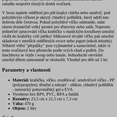
zabalíte nespočet různých druhů svačinek.
V boxu najdete oddělení pro půl krajíce chleba nebo sendvič, pod
pohyblivým víčkem je ukrytý chladivý polštářek, který udrží tuto
dobrotu déle čerstvou. Pokud pohyblivé víčko odstraníte, máte
rázem dostatečně velký prostor pro těstoviny nebo salát. Naprosto
jedinečné zpracování víčka krabičky s elastickým kroužkem umožní
vložit do krabičky celé jablko! Silikonové dvojité víčko pak umožní
skladovat v menších odděleních ovoce nebo jogurt (nikoli tekutity).
Některé vitřní "přepážky" jsou vyjímatelné a nastavitelné, takže si
tento svačinový box přestavíte podle svých chutí a potřeb. Do
lunchboxu se vejde i wrap nebo banán. Jednoduché otevírání
umožní dětem samostatně se obsloužit. Vhodné pro děti od 3 let.
Parametry a vlastnosti
Materiál:
krabička, víčko, rozdělovač, sendvičové víčko - PP
(polypropylen), těsnění a rukojeť - silikon, chladivý polštářek
- netoxický potravinářský gel a EVA
Vyrobeno bez BPS, PVC, BPA a ftalátů
Rozměry:
23,5 cm x 21,5 cm x 7,3 cm
Váha:
470 g
Objem:
2 litry