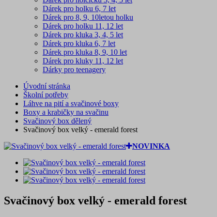
Dárek pro holku 6, 7 let
Dárek pro 8, 9, 10letou holku
Dárek pro holku 11, 12 let
Dárek pro kluka 3, 4, 5 let
Dárek pro kluka 6, 7 let
Dárek pro kluka 8, 9, 10 let
Dárek pro kluky 11, 12 let
Dárky pro teenagery
Úvodní stránka
Školní potřeby
Láhve na pití a svačinové boxy
Boxy a krabičky na svačinu
Svačinový box dělený
Svačinový box velký - emerald forest
NOVINKA
Svačinový box velký - emerald forest