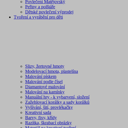
Povlečení Matějovský
Peřiny a polštáře
Dětské povlečení výprodej
Tvoření a vyrábění pro děti
Slizy, žertovné hmoty
Modelovací hmota, plastelína
Malování pískem
Malování podle čísel
Diamantové malování
Malování na kamínky
Manuální hry - k vybarvení, složení
Zažehlovací korálky a sady korálků
Vyšívání, šití, provlékačky
Kreativní sada
Barvy, fixy, křídy
Razítka, škrabací obrázky
Materiál na kreativní tvoření