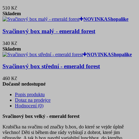
510 Kč
Skladem
NOVINKA
Shopalike
Svačinový box malý - emerald forest
340 Kč
Skladem
NOVINKA
Shopalike
Svačinový box střední - emerald forest
460 Kč
Dočasně nedostupné
Popis produktu
Dotaz na prodejce
Hodnocení (0)
Svačinový box velký - emerald forest
Krabička na svačinu od značky b.box, do které se vejde úplně
všechno! Děti si během dne rády vybírají z dobrot, které jim
připravíte. A tak b.box navrhl variabilní lunchbox, do kterého