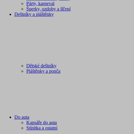
Párty, karneval
Šperky, ozdoby a líčení
Deštníky a pláštěnky
Dětské deštníky
Pláštěnky a ponča
Do auta
Kapsáře do auta
Stínítka a ostatní