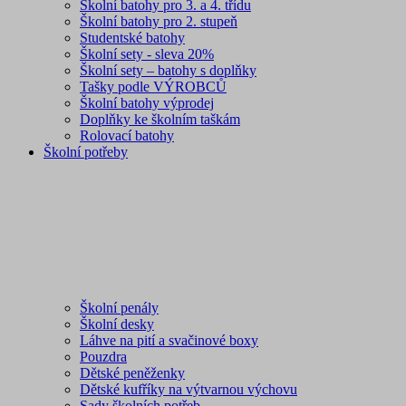
Školní batohy pro 3. a 4. třídu
Školní batohy pro 2. stupeň
Studentské batohy
Školní sety - sleva 20%
Školní sety – batohy s doplňky
Tašky podle VÝROBCŮ
Školní batohy výprodej
Doplňky ke školním taškám
Rolovací batohy
Školní potřeby
Školní penály
Školní desky
Láhve na pití a svačinové boxy
Pouzdra
Dětské peněženky
Dětské kufříky na výtvarnou výchovu
Sady školních potřeb