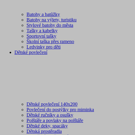
Batohy a batůžky
Batohy na výlety, turistiku
Stylové batohy do města
Tašky a kabelky
Sportovní tašky
Školní taška přes rameno
Ledvinky pro děti
Dětské povlečení
Dětské povlečení 140x200
Povlečení do postýlky pro miminka
Dětské ručníky a osušky
Polštáře a povlaky na polštáře
Dětské deky, spacáky
Dětská prostěradla