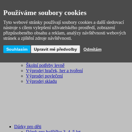
Licenční zboží
Novinky
Používáme soubory cookies
Tyto webové stránky používají soubory cookies a další sledovací
nástroje s cílem vylepšení uživatelského prostředí, zobrazení
přizpůsobeného obsahu a reklam, analýzy návštěvnosti webových
stránek a zjištění zdroje návštěvnosti.
Souhlasím
Upravit mé předvolby
Odmítám
VÝPRODEJ
Školní batohy výprodej
Školní potřeby levně
Výprodej hraček, her a tvoření
Výprodej povlečení
Výprodej skladu
Dárky pro děti
Dárek pro holčičku 3, 4, 5 let