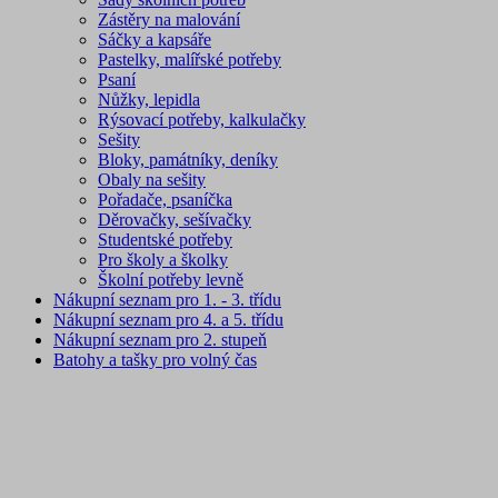
Zástěry na malování
Sáčky a kapsáře
Pastelky, malířské potřeby
Psaní
Nůžky, lepidla
Rýsovací potřeby, kalkulačky
Sešity
Bloky, památníky, deníky
Obaly na sešity
Pořadače, psaníčka
Děrovačky, sešívačky
Studentské potřeby
Pro školy a školky
Školní potřeby levně
Nákupní seznam pro 1. - 3. třídu
Nákupní seznam pro 4. a 5. třídu
Nákupní seznam pro 2. stupeň
Batohy a tašky pro volný čas