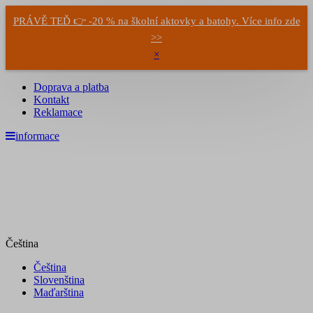
PRÁVĚ TEĎ 👉 -20 % na školní aktovky a batohy. Více info zde
>>
×
Doprava a platba
Kontakt
Reklamace
informace
Čeština
Čeština
Slovenština
Maďarština