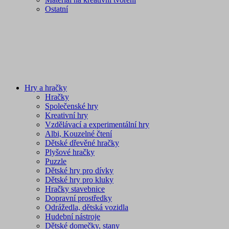
Ostatní
Hry a hračky
Hračky
Společenské hry
Kreativní hry
Vzdělávací a experimentální hry
Albi, Kouzelné čtení
Dětské dřevěné hračky
Plyšové hračky
Puzzle
Dětské hry pro dívky
Dětské hry pro kluky
Hračky stavebnice
Dopravní prostředky
Odrážedla, dětská vozidla
Hudební nástroje
Dětské domečky, stany