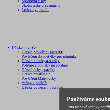
Sportovní tašky
Školní taška přes rameno
Ledvinky pro děti
Dětské povlečení
Dětské povlečení 140x200
Povlečení do postýlky pro miminka
Dětské ručníky a osušky
Polštáře a povlaky na polštáře
Dětské deky, spacáky
Dětská prostěradla
Povlečení Matějovský
Peřiny a polštáře
Dětské povlečení výprodej
Používáme soubo
Tyto webové stránky používa