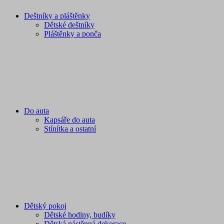
Deštníky a pláštěnky
Dětské deštníky
Pláštěnky a ponča
Do auta
Kapsáře do auta
Stínítka a ostatní
Dětský pokoj
Dětské hodiny, budíky
Dětská nástěnná dekorace