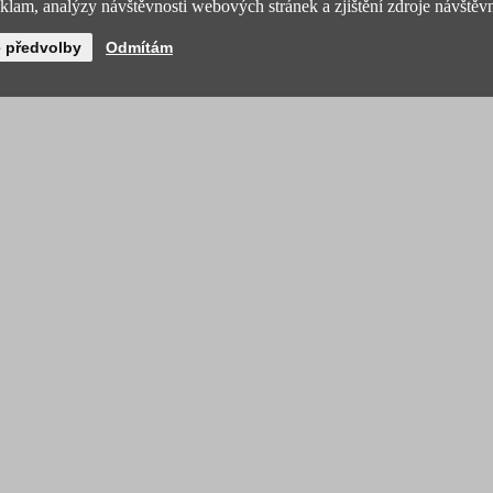
lam, analýzy návštěvnosti webových stránek a zjištění zdroje návštěvn
é předvolby
Odmítám