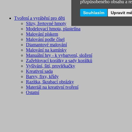
přizpůsobeného obsahu a rek
Souhlasím
Upravit m
Tvoření a vyrábění pro děti
Slizy, žertovné hmoty
Modelovací hmota, plastelína
Malování pískem
Malování podle čísel
Diamantové malování
Malování na kamínky
Manuální hry - k vybarvení, složení
Zažehlovací korálky a sady korálků
Vyšívání, šití, provlékačky
Kreativní sada
Barvy, fixy, křídy
Razítka, škrabací obrázky
Materiál na kreativní tvoření
Ostatní