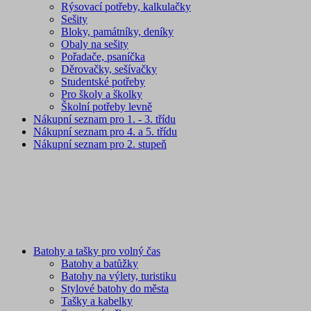
Rýsovací potřeby, kalkulačky
Sešity
Bloky, památníky, deníky
Obaly na sešity
Pořadače, psaníčka
Děrovačky, sešívačky
Studentské potřeby
Pro školy a školky
Školní potřeby levně
Nákupní seznam pro 1. - 3. třídu
Nákupní seznam pro 4. a 5. třídu
Nákupní seznam pro 2. stupeň
Batohy a tašky pro volný čas
Batohy a batůžky
Batohy na výlety, turistiku
Stylové batohy do města
Tašky a kabelky