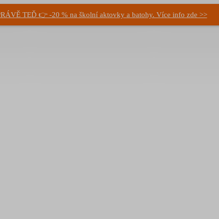
RÁVĚ TEĎ 👉 -20 % na školní aktovky a batohy. Více info zde >>