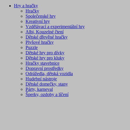
Hry a hračky
Hračky
Společenské hry
Kreativní hry
Vzdělávací a experimentální hry
Albi, Kouzelné čtení
Dětské dřevěné hračky
Plyšové hračky
Puzzle
Dětské hry pro dívky
Dětské hry pro kluky
Hračky stavebnice
Dopravní prostředky
Odrážedla, dětská vozidla
Hudební nástroje
Dětské domečky, stany
Párty, karneval
Šperky, ozdoby a líčení