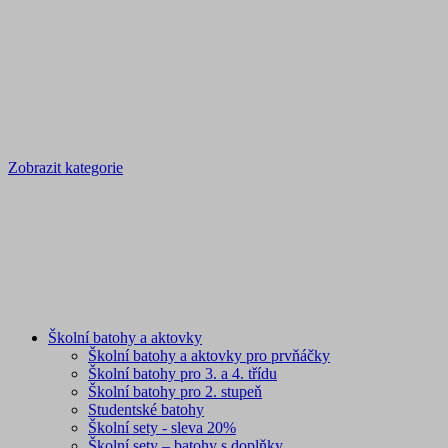
Zobrazit kategorie
Školní batohy a aktovky
Školní batohy a aktovky pro prvňáčky
Školní batohy pro 3. a 4. třídu
Školní batohy pro 2. stupeň
Studentské batohy
Školní sety - sleva 20%
Školní sety – batohy s doplňky