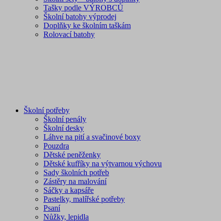
Tašky podle VÝROBCŮ
Školní batohy výprodej
Doplňky ke školním taškám
Rolovací batohy
Školní potřeby
Školní penály
Školní desky
Láhve na pití a svačinové boxy
Pouzdra
Dětské peněženky
Dětské kufříky na výtvarnou výchovu
Sady školních potřeb
Zástěry na malování
Sáčky a kapsáře
Pastelky, malířské potřeby
Psaní
Nůžky, lepidla