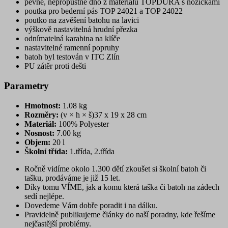
pevné, nepropustné dno z materiálu TOPDURA s nožičkami
poutka pro bederní pás TOP 24021 a TOP 24022
poutko na zavěšení batohu na lavici
výškově nastavitelná hrudní přezka
odnímatelná karabina na klíče
nastavitelné ramenní popruhy
batoh byl testován v ITC Zlín
PU zátěr proti dešti
Parametry
Hmotnost:
1.08 kg
Rozměry:
(v × h × š)37 x 19 x 28 cm
Materiál:
100% Polyester
Nosnost:
7.00 kg
Objem:
20 l
Školní třída:
1.třída, 2.třída
Ročně vidíme okolo 1.300 dětí zkoušet si školní batoh či
tašku, prodáváme je již 15 let.
Díky tomu VÍME, jak a komu která taška či batoh na zádech
sedí nejlépe.
Dovedeme Vám dobře poradit i na dálku.
Pravidelně publikujeme články do naší poradny, kde řešíme
nejčastější problémy.