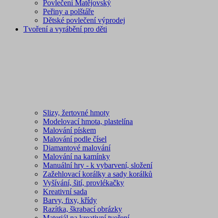
Povlečení Matějovský
Peřiny a polštáře
Dětské povlečení výprodej
Tvoření a vyrábění pro děti
Slizy, žertovné hmoty
Modelovací hmota, plastelína
Malování pískem
Malování podle čísel
Diamantové malování
Malování na kamínky
Manuální hry - k vybarvení, složení
Zažehlovací korálky a sady korálků
Vyšívání, šití, provlékačky
Kreativní sada
Barvy, fixy, křídy
Razítka, škrabací obrázky
Materiál na kreativní tvoření