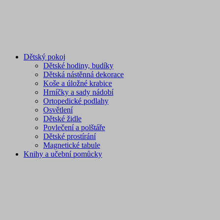
Dětský pokoj
Dětské hodiny, budíky
Dětská nástěnná dekorace
Koše a úložné krabice
Hrníčky a sady nádobí
Ortopedické podlahy
Osvětlení
Dětské židle
Povlečení a polštáře
Dětské prostírání
Magnetické tabule
Knihy a učební pomůcky