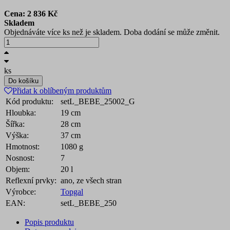
Cena:
2 836
Kč
Skladem
Objednáváte více ks než je skladem. Doba dodání se může změnit.
ks
Do košíku
Přidat k oblíbeným produktům
Kód produktu:
setL_BEBE_25002_G
Hloubka:
19 cm
Šířka:
28 cm
Výška:
37 cm
Hmotnost:
1080 g
Nosnost:
7
Objem:
20 l
Reflexní prvky:
ano, ze všech stran
Výrobce:
Topgal
EAN:
setL_BEBE_250
Popis produktu