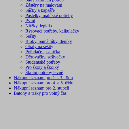
Zástěry na malování
Sáčky a kapsáře
Pastelky, malířské potřeby
Psaní
Nůžky, lepidla
Rýsovací potřeby, kalkulačky
Sešity
Bloky, památníky, deníky
Obaly na sešity
Pořadače, psaníčka
Děrovačky, sešívačky
Studentské potřeby
Pro školy a školky
Školní potřeby levně
Nákupní seznam pro 1. - 3. třídu
Nákupní seznam pro 4. a 5. třídu
Nákupní seznam pro 2. stupeň
Batohy a tašky pro volný čas