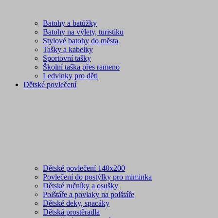
Batohy a batůžky
Batohy na výlety, turistiku
Stylové batohy do města
Tašky a kabelky
Sportovní tašky
Školní taška přes rameno
Ledvinky pro děti
Dětské povlečení
Dětské povlečení 140x200
Povlečení do postýlky pro miminka
Dětské ručníky a osušky
Polštáře a povlaky na polštáře
Dětské deky, spacáky
Dětská prostěradla