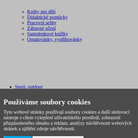
Knihy pro děti
Didaktické pomůcky
Pracovní sešity
Zábavné učení
Samolepkové knížky
Omalovánky, vystřihovánky
Sport, outdoor
Plavání
Fotbal
Používáme soubory cookies
Spacáky, stany
Míče
Tyto webové stránky používají soubory cookies a další sledovací
Pálky, rakety, hokejky
nástroje s cílem vylepšení uživatelského prostředí, zobrazení
Sáňky, boby
přizpůsobeného obsahu a reklam, analýzy návštěvnosti webových
Sportovní potřeby
stránek a zjištění zdroje návštěvnosti.
Švihadla, obruče
Licenční zboží