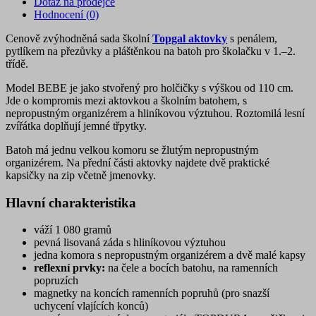
Dotaz na prodejce
Hodnocení (0)
Cenově zvýhodněná sada školní
Topgal aktovky
s penálem,
pytlíkem na přezůvky a pláštěnkou na batoh pro školačku v 1.–2.
třídě.
Model BEBE je jako stvořený pro holčičky s výškou od 110 cm.
Jde o kompromis mezi aktovkou a školním batohem, s
nepropustným organizérem a hliníkovou výztuhou. Roztomilá lesní
zvířátka doplňují jemné třpytky.
Batoh má jednu velkou komoru se žlutým nepropustným
organizérem. Na přední části aktovky najdete dvě praktické
kapsičky na zip včetně jmenovky.
Hlavní charakteristika
váží 1 080 gramů
pevná lisovaná záda s hliníkovou výztuhou
jedna komora s nepropustným organizérem a dvě malé kapsy
reflexní prvky:
na čele a bocích batohu, na ramenních
popruzích
magnetky na koncích ramenních popruhů (pro snazší
uchycení vlajících konců)