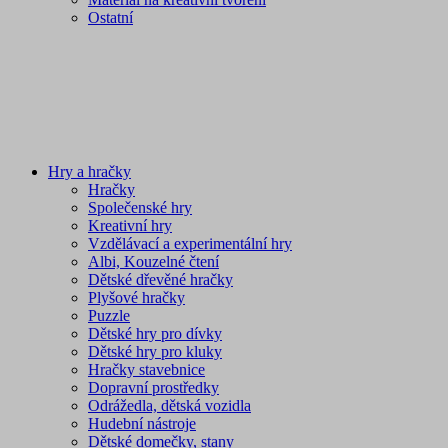
Ostatní
Hry a hračky
Hračky
Společenské hry
Kreativní hry
Vzdělávací a experimentální hry
Albi, Kouzelné čtení
Dětské dřevěné hračky
Plyšové hračky
Puzzle
Dětské hry pro dívky
Dětské hry pro kluky
Hračky stavebnice
Dopravní prostředky
Odrážedla, dětská vozidla
Hudební nástroje
Dětské domečky, stany