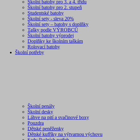
Školní batohy pro 3. a 4. třídu
Školní batohy pro 2. stupeň
Studentské batohy
Školní sety - sleva 20%
Školní sety – batohy s doplňky
Tašky podle VÝROBCŮ
Školní batohy výprodej
Doplňky ke školním taškám
Rolovací batohy
Školní potřeby
Školní penály
Školní desky
Láhve na pití a svačinové boxy
Pouzdra
Dětské peněženky
Dětské kufříky na výtvarnou výchovu
Sady školních potřeb