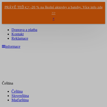
PRÁVĚ TEĎ 👉 -20 % na školní aktovky a batohy. Více info zde
>>
×
Doprava a platba
Kontakt
Reklamace
informace
Čeština
Čeština
Slovenština
Maďarština