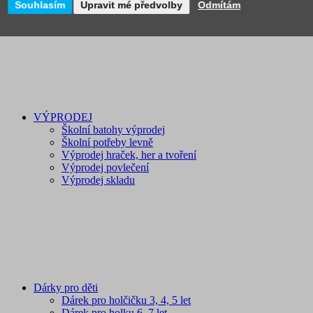
Souhlasím
Upravit mé předvolby
Odmítám
Novinky
VÝPRODEJ
Školní batohy výprodej
Školní potřeby levně
Výprodej hraček, her a tvoření
Výprodej povlečení
Výprodej skladu
Dárky pro děti
Dárek pro holčičku 3, 4, 5 let
Dárek pro holku 6, 7 let