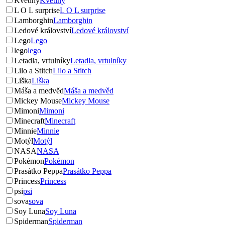
Květiny
Květiny
L O L surprise
L O L surprise
Lamborghin
Lamborghin
Ledové království
Ledové království
Lego
Lego
lego
lego
Letadla, vrtulníky
Letadla, vrtulníky
Lilo a Stitch
Lilo a Stitch
Liška
Liška
Máša a medvěd
Máša a medvěd
Mickey Mouse
Mickey Mouse
Mimoni
Mimoni
Minecraft
Minecraft
Minnie
Minnie
Motýl
Motýl
NASA
NASA
Pokémon
Pokémon
Prasátko Peppa
Prasátko Peppa
Princess
Princess
psi
psi
sova
sova
Soy Luna
Soy Luna
Spiderman
Spiderman