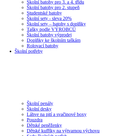
Školní batohy pro 3. a 4. třídu
Školní batohy pro 2. stupeň
Studentské batohy
Školní sety - sleva 20%
Školní sety – batohy s doplňky
Tašky podle VÝROBCŮ
Školní batohy výprodej
Doplňky ke školním taškám
Rolovací batohy
Školní potřeby
Školní penály
Školní desky
Láhve na pití a svačinové boxy
Pouzdra
Dětské peněženky
Dětské kufříky na výtvarnou výchovu