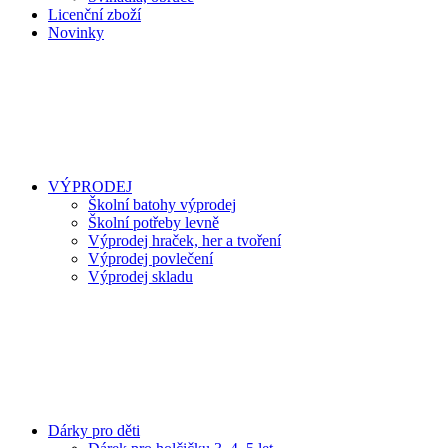
Licenční zboží
Novinky
VÝPRODEJ
Školní batohy výprodej
Školní potřeby levně
Výprodej hraček, her a tvoření
Výprodej povlečení
Výprodej skladu
Dárky pro děti