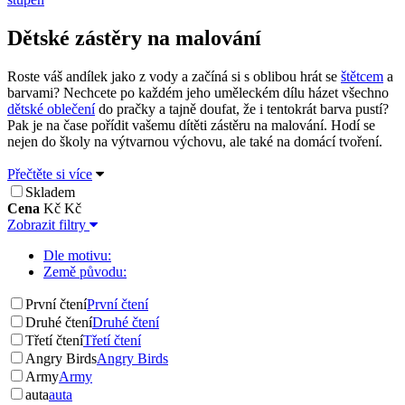
Dětské zástěry na malování
Roste váš andílek jako z vody a začíná si s oblibou hrát se
štětcem
a
barvami? Nechcete po každém jeho uměleckém dílu házet všechno
dětské oblečení
do pračky a tajně doufat, že i tentokrát barva pustí?
Pak je na čase pořídit vašemu dítěti zástěru na malování. Hodí se
nejen do školy na výtvarnou výchovu, ale také na domácí tvoření.
Přečtěte si více
Skladem
Cena
Kč
Kč
Zobrazit filtry
Dle motivu:
Země původu:
První čtení
První čtení
Druhé čtení
Druhé čtení
Třetí čtení
Třetí čtení
Angry Birds
Angry Birds
Army
Army
auta
auta